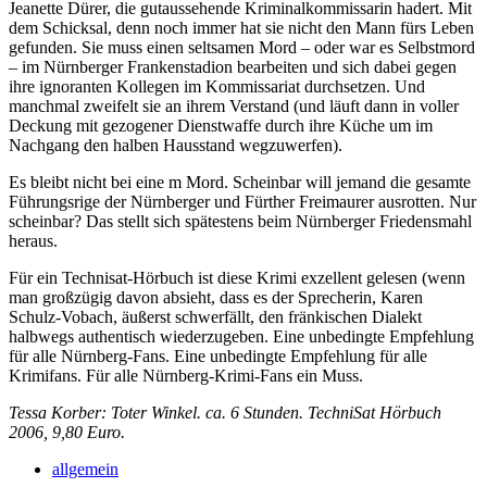
Jeanette Dürer, die gutaussehende Kriminalkommissarin hadert. Mit
dem Schicksal, denn noch immer hat sie nicht den Mann fürs Leben
gefunden. Sie muss einen seltsamen Mord – oder war es Selbstmord
– im Nürnberger Frankenstadion bearbeiten und sich dabei gegen
ihre ignoranten Kollegen im Kommissariat durchsetzen. Und
manchmal zweifelt sie an ihrem Verstand (und läuft dann in voller
Deckung mit gezogener Dienstwaffe durch ihre Küche um im
Nachgang den halben Hausstand wegzuwerfen).
Es bleibt nicht bei eine m Mord. Scheinbar will jemand die gesamte
Führungsrige der Nürnberger und Fürther Freimaurer ausrotten. Nur
scheinbar? Das stellt sich spätestens beim Nürnberger Friedensmahl
heraus.
Für ein Technisat-Hörbuch ist diese Krimi exzellent gelesen (wenn
man großzügig davon absieht, dass es der Sprecherin, Karen
Schulz-Vobach, äußerst schwerfällt, den fränkischen Dialekt
halbwegs authentisch wiederzugeben. Eine unbedingte Empfehlung
für alle Nürnberg-Fans. Eine unbedingte Empfehlung für alle
Krimifans. Für alle Nürnberg-Krimi-Fans ein Muss.
Tessa Korber: Toter Winkel. ca. 6 Stunden. TechniSat Hörbuch
2006, 9,80 Euro.
allgemein