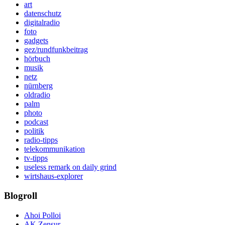
art
datenschutz
digitalradio
foto
gadgets
gez/rundfunkbeitrag
hörbuch
musik
netz
nürnberg
oldradio
palm
photo
podcast
politik
radio-tipps
telekommunikation
tv-tipps
useless remark on daily grind
wirtshaus-explorer
Blogroll
Ahoi Polloi
AK Zensur