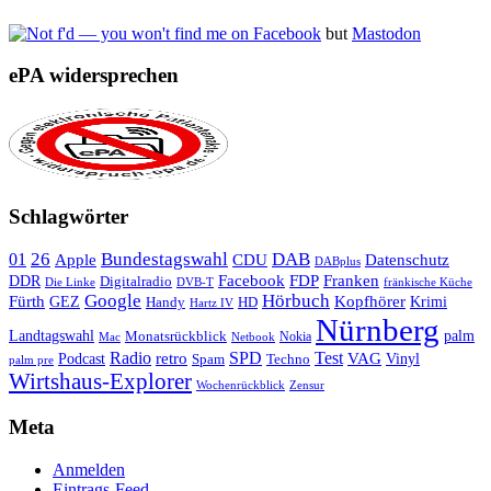
but
Mastodon
ePA widersprechen
Schlagwörter
26
Bundestagswahl
DAB
01
Apple
CDU
Datenschutz
DABplus
Facebook
Franken
DDR
FDP
Digitalradio
Die Linke
DVB-T
fränkische Küche
Google
Hörbuch
Fürth
Kopfhörer
GEZ
Krimi
Handy
HD
Hartz IV
Nürnberg
Landtagswahl
Monatsrückblick
palm
Nokia
Mac
Netbook
Radio
retro
SPD
Test
VAG
Podcast
Techno
Vinyl
Spam
palm pre
Wirtshaus-Explorer
Wochenrückblick
Zensur
Meta
Anmelden
Eintrags-Feed