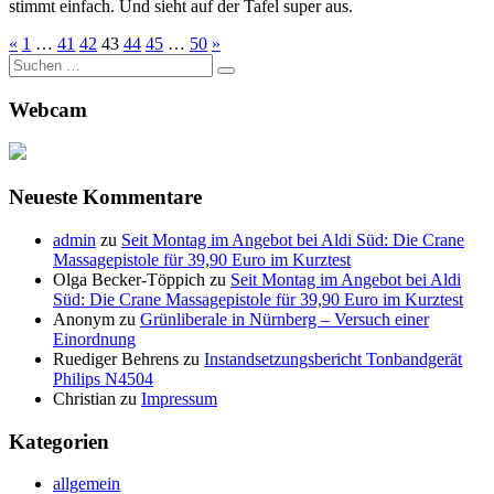
stimmt einfach. Und sieht auf der Tafel super aus.
«
1
…
41
42
43
44
45
…
50
»
Suche
nach:
Webcam
Neueste Kommentare
admin
zu
Seit Montag im Angebot bei Aldi Süd: Die Crane
Massagepistole für 39,90 Euro im Kurztest
Olga Becker-Töppich
zu
Seit Montag im Angebot bei Aldi
Süd: Die Crane Massagepistole für 39,90 Euro im Kurztest
Anonym
zu
Grünliberale in Nürnberg – Versuch einer
Einordnung
Ruediger Behrens
zu
Instandsetzungsbericht Tonbandgerät
Philips N4504
Christian
zu
Impressum
Kategorien
allgemein