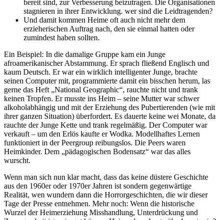
bereit sind, zur Verbesserung beizutragen. Die Organisationen
stagnieren in ihrer Entwicklung. wer sind die Leidtragenden?
Und damit kommen Heime oft auch nicht mehr dem
erzieherischen Auftrag nach, den sie einmal hatten oder
zumindest haben sollten.
Ein Beispiel: In die damalige Gruppe kam ein Junge
afroamerikanischer Abstammung. Er sprach fließend Englisch und
kaum Deutsch. Er war ein wirklich intelligenter Junge, brachte
seinen Computer mit, programmierte damit ein bisschen herum, las
gerne das Heft „National Geographic“, rauchte nicht und trank
keinen Tropfen. Er musste ins Heim – seine Mutter war schwer
alkoholabhängig und mit der Erziehung des Pubertierenden (wie mit
ihrer ganzen Situation) überfordert. Es dauerte keine wei Monate, da
rauchte der Junge Kette und trank regelmäßig. Der Computer war
verkauft – um den Erlös kaufte er Wodka. Modellhaftes Lernen
funktioniert in der Peergroup reibungslos. Die Peers waren
Heimkinder. Dem „pädagogischen Bodensatz“ war das alles
wurscht.
Wenn man sich nun klar macht, dass das keine düstere Geschichte
aus den 1960er oder 1970er Jahren ist sondern gegenwärtige
Realität, wen wundern dann die Horrorgeschichten, die wir dieser
Tage der Presse entnehmen. Mehr noch: Wenn die historische
Wurzel der Heimerziehung Misshandlung, Unterdrückung und