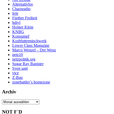
Alternativlos
Chaosradio
fefe
Fürther Freiheit
hdiyl
Holger Klein
KNBG
Konsumpf
Kraftfuttermischwerk
Lower Class Magazine
Marco Wenzel – Der Wenz
netz10
netzpolitik.org
Sugar Ray Banister
Sven sagt
vice
Z-Bau
zonebattler´s homezone
Archiv
Archiv
NOT F´D