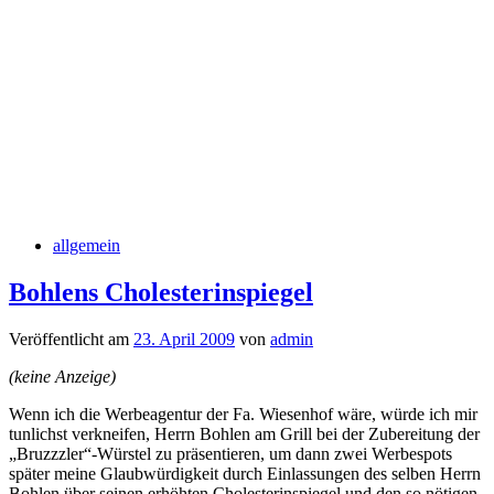
allgemein
Bohlens Cholesterinspiegel
Veröffentlicht am
23. April 2009
von
admin
(keine Anzeige)
Wenn ich die Werbeagentur der Fa. Wiesenhof wäre, würde ich mir
tunlichst verkneifen, Herrn Bohlen am Grill bei der Zubereitung der
„Bruzzzler“-Würstel zu präsentieren, um dann zwei Werbespots
später meine Glaubwürdigkeit durch Einlassungen des selben Herrn
Bohlen über seinen erhöhten Cholesterinspiegel und den so nötigen