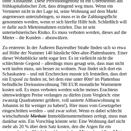
ohne Ausnahme. Diese Provisionsgedönz ist ein Überbleibsel aus
frühkapitalistischer Zeit, dass dringend weg muss. Wenn ein
Vermieter nicht in der Lage ist, seine Wohnung auf dem Markt
angemessen unterzubringen, so muss er in die Zahlungspflicht
genommen werden, wenn er sich hierfür Hilfe holt. Schließlich will
er dafür auch Mieteinnahmen erzielen. Das ist sein
unternehmerisches Risiko. Es muss verboten werden, dieses auf die
Mieter – die Kunden – abzuwälzen.
Zu ersterem: In der Äußeren Bayreuther Straße finden sich so etwa
auf Höhe der Nummer 140 hässliche 60er-ahre-Plattenbauten. Einer
dieser Wohnblöcke steht sogar leer. Es ist vielleicht nicht die
schlechteste Gegend – allerdings muss gesagt sein, dass man nicht
weit laufen muss, um besser zu wohnen. Nun findet sich dort ein
Schaukasten – und mit Erschrecken musste ich feststellen, dass dort
ein Exposé zu finden ist, bei dem eine unter 80m² im Plattenbau
befindliche Dreiraumwohnung 780 EUR monatliche Warmmiete
kosten soll. Es muss verboten werden solche meines Erachtens
sittenwiedrigen Preise verlangen zu dürfen (zum Vergleich: eine
zwanzig Quadratmeter größere, voll sanierte Altbauwohnung in
Johannis ist für weniger zu haben!). Hier muss vom Gesetzgeber
eingeschritten werden – und zwar sofort. Wenn es dabei schlecht
wirtschaftende
Miethaie
Immobilienunternehmen zerlegt, muss man
dankbar sein. Ein Vorschlag könnte sein: Eine Wohnung darf nicht
mehr als 20 % über dem Satz kosten, den die Argen für ein