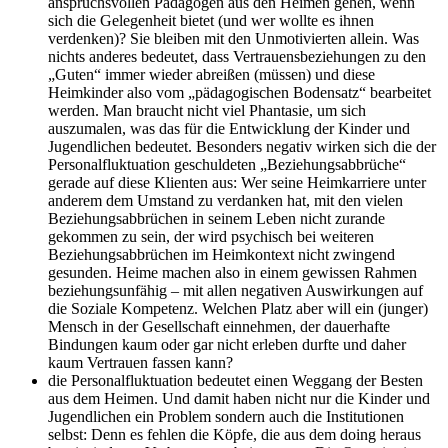
anspruchsvollen Pädagogen aus den Heimen gehen, wenn
sich die Gelegenheit bietet (und wer wollte es ihnen
verdenken)? Sie bleiben mit den Unmotivierten allein. Was
nichts anderes bedeutet, dass Vertrauensbeziehungen zu den
„Guten“ immer wieder abreißen (müssen) und diese
Heimkinder also vom „pädagogischen Bodensatz“ bearbeitet
werden. Man braucht nicht viel Phantasie, um sich
auszumalen, was das für die Entwicklung der Kinder und
Jugendlichen bedeutet. Besonders negativ wirken sich die der
Personalfluktuation geschuldeten „Beziehungsabbrüche“
gerade auf diese Klienten aus: Wer seine Heimkarriere unter
anderem dem Umstand zu verdanken hat, mit den vielen
Beziehungsabbrüchen in seinem Leben nicht zurande
gekommen zu sein, der wird psychisch bei weiteren
Beziehungsabbrüchen im Heimkontext nicht zwingend
gesunden. Heime machen also in einem gewissen Rahmen
beziehungsunfähig – mit allen negativen Auswirkungen auf
die Soziale Kompetenz. Welchen Platz aber will ein (junger)
Mensch in der Gesellschaft einnehmen, der dauerhafte
Bindungen kaum oder gar nicht erleben durfte und daher
kaum Vertrauen fassen kann?
die Personalfluktuation bedeutet einen Weggang der Besten
aus dem Heimen. Und damit haben nicht nur die Kinder und
Jugendlichen ein Problem sondern auch die Institutionen
selbst: Denn es fehlen die Köpfe, die aus dem doing heraus