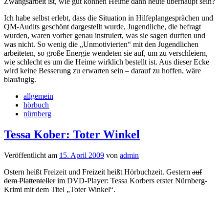
Zwangsarbeit ist, wie gut können Heime dann heute überhaupt sein?
Ich habe selbst erlebt, dass die Situation in Hilfeplangesprächen und
QM-Audits geschönt dargestellt wurde, Jugendliche, die befragt
wurden, waren vorher genau instruiert, was sie sagen durften und
was nicht. So wenig die „Unmotivierten“ mit den Jugendlichen
arbeiteten, so große Energie wendeten sie auf, um zu verschleiern,
wie schlecht es um die Heime wirklich bestellt ist. Aus dieser Ecke
wird keine Besserung zu erwarten sein – darauf zu hoffen, wäre
blauäugig.
allgemein
hörbuch
nürnberg
Tessa Kober: Toter Winkel
Veröffentlicht am
15. April 2009
von
admin
Ostern heißt Freizeit und Freizeit heißt Hörbuchzeit. Gestern
auf
dem Plattenteller
im DVD-Player: Tessa Korbers erster Nürnberg-
Krimi mit dem Titel „Toter Winkel“.