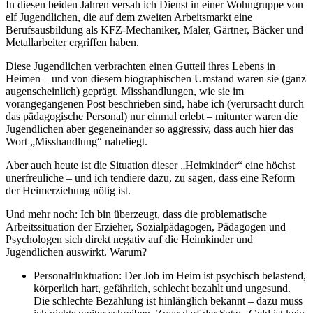
In diesen beiden Jahren versah ich Dienst in einer Wohngruppe von
elf Jugendlichen, die auf dem zweiten Arbeitsmarkt eine
Berufsausbildung als KFZ-Mechaniker, Maler, Gärtner, Bäcker und
Metallarbeiter ergriffen haben.
Diese Jugendlichen verbrachten einen Gutteil ihres Lebens in
Heimen – und von diesem biographischen Umstand waren sie (ganz
augenscheinlich) geprägt. Misshandlungen, wie sie im
vorangegangenen Post beschrieben sind, habe ich (verursacht durch
das pädagogische Personal) nur einmal erlebt – mitunter waren die
Jugendlichen aber gegeneinander so aggressiv, dass auch hier das
Wort „Misshandlung“ naheliegt.
Aber auch heute ist die Situation dieser „Heimkinder“ eine höchst
unerfreuliche – und ich tendiere dazu, zu sagen, dass eine Reform
der Heimerziehung nötig ist.
Und mehr noch: Ich bin überzeugt, dass die problematische
Arbeitssituation der Erzieher, Sozialpädagogen, Pädagogen und
Psychologen sich direkt negativ auf die Heimkinder und
Jugendlichen auswirkt. Warum?
Personalfluktuation: Der Job im Heim ist psychisch belastend,
körperlich hart, gefährlich, schlecht bezahlt und ungesund.
Die schlechte Bezahlung ist hinlänglich bekannt – dazu muss