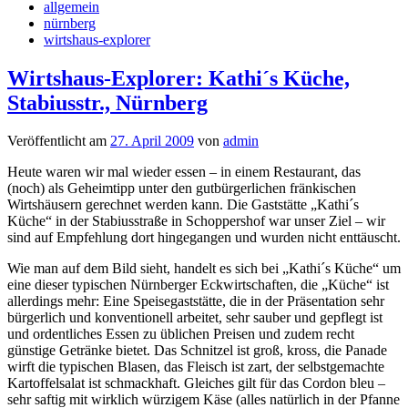
allgemein
nürnberg
wirtshaus-explorer
Wirtshaus-Explorer: Kathi´s Küche,
Stabiusstr., Nürnberg
Veröffentlicht am
27. April 2009
von
admin
Heute waren wir mal wieder essen – in einem Restaurant, das
(noch) als Geheimtipp unter den gutbürgerlichen fränkischen
Wirtshäusern gerechnet werden kann. Die Gaststätte „Kathi´s
Küche“ in der Stabiusstraße in Schoppershof war unser Ziel – wir
sind auf Empfehlung dort hingegangen und wurden nicht enttäuscht.
Wie man auf dem Bild sieht, handelt es sich bei „Kathi´s Küche“ um
eine dieser typischen Nürnberger Eckwirtschaften, die „Küche“ ist
allerdings mehr: Eine Speisegaststätte, die in der Präsentation sehr
bürgerlich und konventionell arbeitet, sehr sauber und gepflegt ist
und ordentliches Essen zu üblichen Preisen und zudem recht
günstige Getränke bietet. Das Schnitzel ist groß, kross, die Panade
wirft die typischen Blasen, das Fleisch ist zart, der selbstgemachte
Kartoffelsalat ist schmackhaft. Gleiches gilt für das Cordon bleu –
sehr saftig mit wirklich würzigem Käse (alles natürlich in der Pfanne