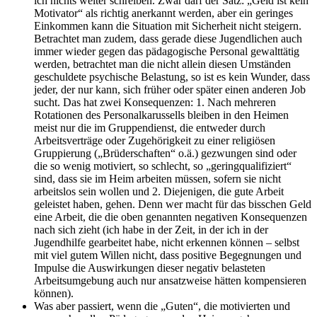
ich nichts weiter schreiben. Zwar darf der Satz: „Geld ist kein
Motivator“ als richtig anerkannt werden, aber ein geringes
Einkommen kann die Situation mit Sicherheit nicht steigern.
Betrachtet man zudem, dass gerade diese Jugendlichen auch
immer wieder gegen das pädagogische Personal gewalttätig
werden, betrachtet man die nicht allein diesen Umständen
geschuldete psychische Belastung, so ist es kein Wunder, dass
jeder, der nur kann, sich früher oder später einen anderen Job
sucht. Das hat zwei Konsequenzen: 1. Nach mehreren
Rotationen des Personalkarussells bleiben in den Heimen
meist nur die im Gruppendienst, die entweder durch
Arbeitsverträge oder Zugehörigkeit zu einer religiösen
Gruppierung („Brüderschaften“ o.ä.) gezwungen sind oder
die so wenig motiviert, so schlecht, so „geringqualifiziert“
sind, dass sie im Heim arbeiten müssen, sofern sie nicht
arbeitslos sein wollen und 2. Diejenigen, die gute Arbeit
geleistet haben, gehen. Denn wer macht für das bisschen Geld
eine Arbeit, die die oben genannten negativen Konsequenzen
nach sich zieht (ich habe in der Zeit, in der ich in der
Jugendhilfe gearbeitet habe, nicht erkennen können – selbst
mit viel gutem Willen nicht, dass positive Begegnungen und
Impulse die Auswirkungen dieser negativ belasteten
Arbeitsumgebung auch nur ansatzweise hätten kompensieren
können).
Was aber passiert, wenn die „Guten“, die motivierten und