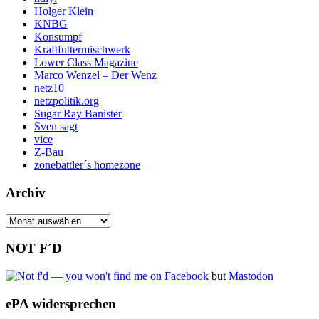
Holger Klein
KNBG
Konsumpf
Kraftfuttermischwerk
Lower Class Magazine
Marco Wenzel – Der Wenz
netz10
netzpolitik.org
Sugar Ray Banister
Sven sagt
vice
Z-Bau
zonebattler´s homezone
Archiv
Archiv
NOT F´D
but
Mastodon
ePA widersprechen