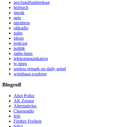
gez/rundfunkbeitrag
hörbuch
musik
netz
nürnberg
oldradio
palm
photo
podcast
politik
radio-tipps
telekommunikation
tv-tipps
useless remark on daily grind
wirtshaus-explorer
Blogroll
Ahoi Polloi
AK Zensur
Alternativlos
Chaosradio
fefe
Fürther Freiheit
hdiyl