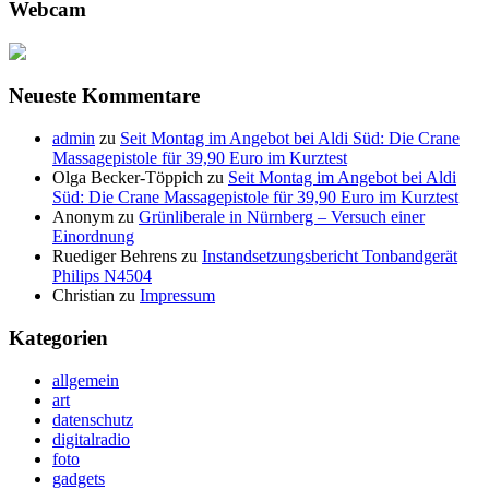
Webcam
Neueste Kommentare
admin
zu
Seit Montag im Angebot bei Aldi Süd: Die Crane
Massagepistole für 39,90 Euro im Kurztest
Olga Becker-Töppich
zu
Seit Montag im Angebot bei Aldi
Süd: Die Crane Massagepistole für 39,90 Euro im Kurztest
Anonym
zu
Grünliberale in Nürnberg – Versuch einer
Einordnung
Ruediger Behrens
zu
Instandsetzungsbericht Tonbandgerät
Philips N4504
Christian
zu
Impressum
Kategorien
allgemein
art
datenschutz
digitalradio
foto
gadgets