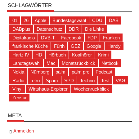
SCHLAGWÖRTER
01
26
Apple
Bundestagswahl
CDU
DAB
DABplus
Datenschutz
DDR
Die Linke
Digitalradio
DVB-T
Facebook
FDP
Franken
fränkische Küche
Fürth
GEZ
Google
Handy
Hartz IV
HD
Hörbuch
Kopfhörer
Krimi
Landtagswahl
Mac
Monatsrückblick
Netbook
Nokia
Nürnberg
palm
palm pre
Podcast
Radio
retro
Spam
SPD
Techno
Test
VAG
Vinyl
Wirtshaus-Explorer
Wochenrückblick
Zensur
META
Anmelden