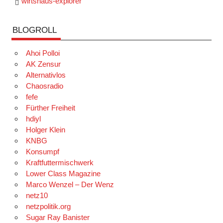
wirtshaus-explorer
BLOGROLL
Ahoi Polloi
AK Zensur
Alternativlos
Chaosradio
fefe
Fürther Freiheit
hdiyl
Holger Klein
KNBG
Konsumpf
Kraftfuttermischwerk
Lower Class Magazine
Marco Wenzel – Der Wenz
netz10
netzpolitik.org
Sugar Ray Banister