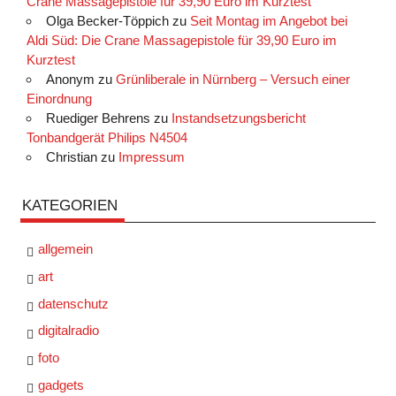
Crane Massagepistole für 39,90 Euro im Kurztest
Olga Becker-Töppich
zu
Seit Montag im Angebot bei
Aldi Süd: Die Crane Massagepistole für 39,90 Euro im
Kurztest
Anonym
zu
Grünliberale in Nürnberg – Versuch einer
Einordnung
Ruediger Behrens
zu
Instandsetzungsbericht
Tonbandgerät Philips N4504
Christian
zu
Impressum
KATEGORIEN
allgemein
art
datenschutz
digitalradio
foto
gadgets