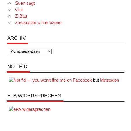
Sven sagt
vice
Z-Bau
zonebattler´s homezone
ARCHIV
Archiv
NOT F´D
but
Mastodon
EPA WIDERSPRECHEN