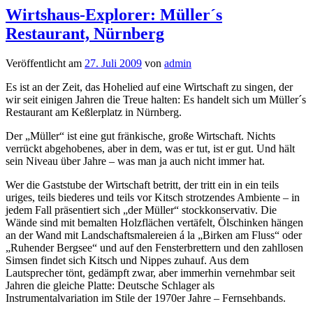
Wirtshaus-Explorer: Müller´s
Restaurant, Nürnberg
Veröffentlicht am
27. Juli 2009
von
admin
Es ist an der Zeit, das Hohelied auf eine Wirtschaft zu singen, der
wir seit einigen Jahren die Treue halten: Es handelt sich um Müller´s
Restaurant am Keßlerplatz in Nürnberg.
Der „Müller“ ist eine gut fränkische, große Wirtschaft. Nichts
verrückt abgehobenes, aber in dem, was er tut, ist er gut. Und hält
sein Niveau über Jahre – was man ja auch nicht immer hat.
Wer die Gaststube der Wirtschaft betritt, der tritt ein in ein teils
uriges, teils biederes und teils vor Kitsch strotzendes Ambiente – in
jedem Fall präsentiert sich „der Müller“ stockkonservativ. Die
Wände sind mit bemalten Holzflächen vertäfelt, Ölschinken hängen
an der Wand mit Landschaftsmalereien á la „Birken am Fluss“ oder
„Ruhender Bergsee“ und auf den Fensterbrettern und den zahllosen
Simsen findet sich Kitsch und Nippes zuhauf. Aus dem
Lautsprecher tönt, gedämpft zwar, aber immerhin vernehmbar seit
Jahren die gleiche Platte: Deutsche Schlager als
Instrumentalvariation im Stile der 1970er Jahre – Fernsehbands.