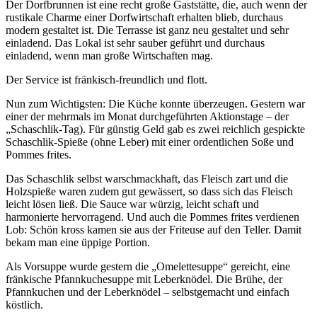
Der Dorfbrunnen ist eine recht große Gaststätte, die, auch wenn der
rustikale Charme einer Dorfwirtschaft erhalten blieb, durchaus
modern gestaltet ist. Die Terrasse ist ganz neu gestaltet und sehr
einladend. Das Lokal ist sehr sauber geführt und durchaus
einladend, wenn man große Wirtschaften mag.
Der Service ist fränkisch-freundlich und flott.
Nun zum Wichtigsten: Die Küche konnte überzeugen. Gestern war
einer der mehrmals im Monat durchgeführten Aktionstage – der
„Schaschlik-Tag). Für günstig Geld gab es zwei reichlich gespickte
Schaschlik-Spieße (ohne Leber) mit einer ordentlichen Soße und
Pommes frites.
Das Schaschlik selbst warschmackhaft, das Fleisch zart und die
Holzspieße waren zudem gut gewässert, so dass sich das Fleisch
leicht lösen ließ. Die Sauce war würzig, leicht schaft und
harmonierte hervorragend. Und auch die Pommes frites verdienen
Lob: Schön kross kamen sie aus der Friteuse auf den Teller. Damit
bekam man eine üppige Portion.
Als Vorsuppe wurde gestern die „Omelettesuppe“ gereicht, eine
fränkische Pfannkuchesuppe mit Leberknödel. Die Brühe, der
Pfannkuchen und der Leberknödel – selbstgemacht und einfach
köstlich.