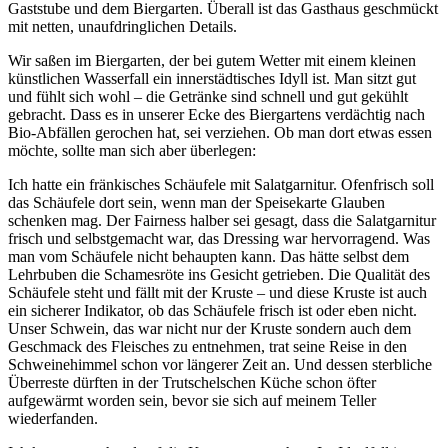
Gaststube und dem Biergarten. Überall ist das Gasthaus geschmückt
mit netten, unaufdringlichen Details.
Wir saßen im Biergarten, der bei gutem Wetter mit einem kleinen
künstlichen Wasserfall ein innerstädtisches Idyll ist. Man sitzt gut
und fühlt sich wohl – die Getränke sind schnell und gut gekühlt
gebracht. Dass es in unserer Ecke des Biergartens verdächtig nach
Bio-Abfällen gerochen hat, sei verziehen. Ob man dort etwas essen
möchte, sollte man sich aber überlegen:
Ich hatte ein fränkisches Schäufele mit Salatgarnitur. Ofenfrisch soll
das Schäufele dort sein, wenn man der Speisekarte Glauben
schenken mag. Der Fairness halber sei gesagt, dass die Salatgarnitur
frisch und selbstgemacht war, das Dressing war hervorragend. Was
man vom Schäufele nicht behaupten kann. Das hätte selbst dem
Lehrbuben die Schamesröte ins Gesicht getrieben. Die Qualität des
Schäufele steht und fällt mit der Kruste – und diese Kruste ist auch
ein sicherer Indikator, ob das Schäufele frisch ist oder eben nicht.
Unser Schwein, das war nicht nur der Kruste sondern auch dem
Geschmack des Fleisches zu entnehmen, trat seine Reise in den
Schweinehimmel schon vor längerer Zeit an. Und dessen sterbliche
Überreste dürften in der Trutschelschen Küche schon öfter
aufgewärmt worden sein, bevor sie sich auf meinem Teller
wiederfanden.