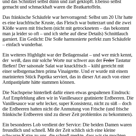
und das Schnitzel selbst dünn und zart geklopft. Ebenso selbst
gemacht und schmackhaft waren die Bratkartoffeln.
Das fränkische Schäufele war hervorragend: Selbst um 20 Uhr hatte
es eine krachfrische Kruste, das Fleisch war butterzart und die zwei
Klöße waren mit frischem (nicht mit getrocknetem – das bekommt
man ja leider so oft – und ich stehe auf diese Details) Schnittlauch
garniert. Ein Gedicht: Die Soße harmonierte perfekt zum Schäufele
– einfach wunderbar.
Ein weiteres Highlight war der Beilagensalat – und wer mich kennt,
der weiß, dass mir solche Worte nur schwer aus der
Feder
Tastatur
fließen! Der saisonale Salat war knackfrisch – kühl gereicht mit
einer selbstgemachten prima Vinaigrette. Und er wurde mit einem
marinierten Stück Paprika serviert, das in dieser Art auch von einer
Antipastiplatte hätte stammen können.
Die Nachspeise hinterließ dafür einen etwas gespaltenen Eindruck:
Auf Empfehlung aßen wir in Vanillesauce gratinierte Erdbeeren. Die
Vanillesauce war sehr lecker, super Konsistenz, nicht zu süß – doch
die Erdbeeren hatten nicht die Anmutung von Frische (und frische
fränkische Erdbeeren sind zu dieser Zeit problemlos zu bekommen).
Ein besonderes Lob verdient der Service: Die beiden Damen waren
freundlich und schnell. Mit der Zeit schlich sich eine kleine
schwarze Katze zu uns, die schnell merkte, dass wir sie mochten.