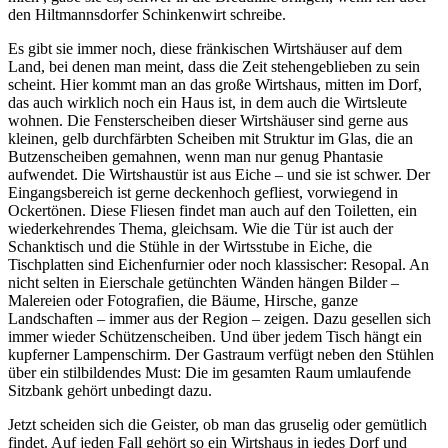
den Hiltmannsdorfer Schinkenwirt schreibe.
Es gibt sie immer noch, diese fränkischen Wirtshäuser auf dem
Land, bei denen man meint, dass die Zeit stehengeblieben zu sein
scheint. Hier kommt man an das große Wirtshaus, mitten im Dorf,
das auch wirklich noch ein Haus ist, in dem auch die Wirtsleute
wohnen. Die Fensterscheiben dieser Wirtshäuser sind gerne aus
kleinen, gelb durchfärbten Scheiben mit Struktur im Glas, die an
Butzenscheiben gemahnen, wenn man nur genug Phantasie
aufwendet. Die Wirtshaustür ist aus Eiche – und sie ist schwer. Der
Eingangsbereich ist gerne deckenhoch gefliest, vorwiegend in
Ockertönen. Diese Fliesen findet man auch auf den Toiletten, ein
wiederkehrendes Thema, gleichsam. Wie die Tür ist auch der
Schanktisch und die Stühle in der Wirtsstube in Eiche, die
Tischplatten sind Eichenfurnier oder noch klassischer: Resopal. An
nicht selten in Eierschale getünchten Wänden hängen Bilder –
Malereien oder Fotografien, die Bäume, Hirsche, ganze
Landschaften – immer aus der Region – zeigen. Dazu gesellen sich
immer wieder Schützenscheiben. Und über jedem Tisch hängt ein
kupferner Lampenschirm. Der Gastraum verfügt neben den Stühlen
über ein stilbildendes Must: Die im gesamten Raum umlaufende
Sitzbank gehört unbedingt dazu.
Jetzt scheiden sich die Geister, ob man das gruselig oder gemütlich
findet. Auf jeden Fall gehört so ein Wirtshaus in jedes Dorf und