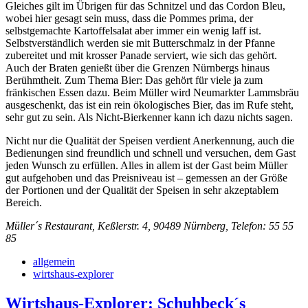
Gleiches gilt im Übrigen für das Schnitzel und das Cordon Bleu,
wobei hier gesagt sein muss, dass die Pommes prima, der
selbstgemachte Kartoffelsalat aber immer ein wenig laff ist.
Selbstverständlich werden sie mit Butterschmalz in der Pfanne
zubereitet und mit krosser Panade serviert, wie sich das gehört.
Auch der Braten genießt über die Grenzen Nürnbergs hinaus
Berühmtheit. Zum Thema Bier: Das gehört für viele ja zum
fränkischen Essen dazu. Beim Müller wird Neumarkter Lammsbräu
ausgeschenkt, das ist ein rein ökologisches Bier, das im Rufe steht,
sehr gut zu sein. Als Nicht-Bierkenner kann ich dazu nichts sagen.
Nicht nur die Qualität der Speisen verdient Anerkennung, auch die
Bedienungen sind freundlich und schnell und versuchen, dem Gast
jeden Wunsch zu erfüllen. Alles in allem ist der Gast beim Müller
gut aufgehoben und das Preisniveau ist – gemessen an der Größe
der Portionen und der Qualität der Speisen in sehr akzeptablem
Bereich.
Müller´s Restaurant, Keßlerstr. 4, 90489 Nürnberg, Telefon: 55 55
85
allgemein
wirtshaus-explorer
Wirtshaus-Explorer: Schuhbeck´s