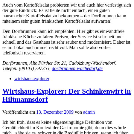
Auch vom Kartoffelsalat probierten wir und auch hier verfestigt sich
der gute Eindruck: Es ist heute nicht einfach, einen guten
hausmacher Kartoffelsalat zu bekommen – der Dorfbrunnen kann
miteinem sehr guten fränkischen Kartoffelsalat aufwarten!
Den Dorfbrunnen kann ich empfehlen: Hier gibt es einwandfreie
fränkische Küche zu fairen Preisen, der Service ist sehr nett und
schnell und das Gasthaus ist sehr sauber und modernisiert. Daher ist
es im Lokal auch immer recht voll. Man sollte also vorher
telefonisch reservieren.
Dorfbrunnen, Alte Fürther Str. 21, Cadolzburg-Wachendorf.
Telefon: (09103) 797353,
dorfbrunnen-wachedorf.de
wirtshaus-explorer
Wirtshaus-Explorer: Der Schinkenwirt in
Hiltmannsdorf
Veröffentlicht am
13. Dezember 2009
von
admin
Ich bin froh, dass es keine allgemeingültige Definition von
Gemütlichkeit im Kontext der Gastronomie gibt, denn dies würde
mich , gäbe sie es, schwer in die Breduillie bringen, wenn ich über