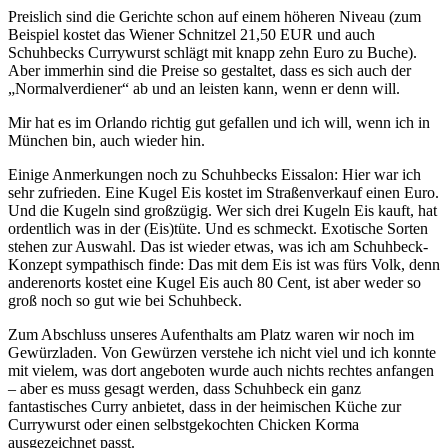
Preislich sind die Gerichte schon auf einem höheren Niveau (zum
Beispiel kostet das Wiener Schnitzel 21,50 EUR und auch
Schuhbecks Currywurst schlägt mit knapp zehn Euro zu Buche).
Aber immerhin sind die Preise so gestaltet, dass es sich auch der
„Normalverdiener“ ab und an leisten kann, wenn er denn will.
Mir hat es im Orlando richtig gut gefallen und ich will, wenn ich in
München bin, auch wieder hin.
Einige Anmerkungen noch zu Schuhbecks Eissalon: Hier war ich
sehr zufrieden. Eine Kugel Eis kostet im Straßenverkauf einen Euro.
Und die Kugeln sind großzügig. Wer sich drei Kugeln Eis kauft, hat
ordentlich was in der (Eis)tüte. Und es schmeckt. Exotische Sorten
stehen zur Auswahl. Das ist wieder etwas, was ich am Schuhbeck-
Konzept sympathisch finde: Das mit dem Eis ist was fürs Volk, denn
anderenorts kostet eine Kugel Eis auch 80 Cent, ist aber weder so
groß noch so gut wie bei Schuhbeck.
Zum Abschluss unseres Aufenthalts am Platz waren wir noch im
Gewürzladen. Von Gewürzen verstehe ich nicht viel und ich konnte
mit vielem, was dort angeboten wurde auch nichts rechtes anfangen
– aber es muss gesagt werden, dass Schuhbeck ein ganz
fantastisches Curry anbietet, dass in der heimischen Küche zur
Currywurst oder einen selbstgekochten Chicken Korma
ausgezeichnet passt.