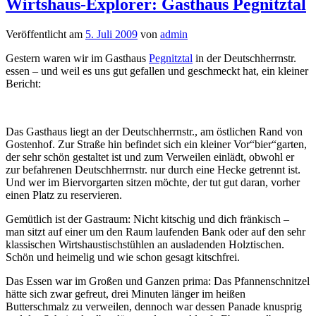
Wirtshaus-Explorer: Gasthaus Pegnitztal
Veröffentlicht am
5. Juli 2009
von
admin
Gestern waren wir im Gasthaus
Pegnitztal
in der Deutschherrnstr.
essen – und weil es uns gut gefallen und geschmeckt hat, ein kleiner
Bericht:
Das Gasthaus liegt an der Deutschherrnstr., am östlichen Rand von
Gostenhof. Zur Straße hin befindet sich ein kleiner Vor“bier“garten,
der sehr schön gestaltet ist und zum Verweilen einlädt, obwohl er
zur befahrenen Deutschherrnstr. nur durch eine Hecke getrennt ist.
Und wer im Biervorgarten sitzen möchte, der tut gut daran, vorher
einen Platz zu reservieren.
Gemütlich ist der Gastraum: Nicht kitschig und dich fränkisch –
man sitzt auf einer um den Raum laufenden Bank oder auf den sehr
klassischen Wirtshaustischstühlen an ausladenden Holztischen.
Schön und heimelig und wie schon gesagt kitschfrei.
Das Essen war im Großen und Ganzen prima: Das Pfannenschnitzel
hätte sich zwar gefreut, drei Minuten länger im heißen
Butterschmalz zu verweilen, dennoch war dessen Panade knusprig