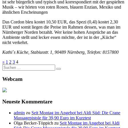
ist sehr bürgerlich und typisch und korrespondiert mit der gespielten
Musik – wir hörten von roten Rosen, blauem Enzian, Mexiko und
ähnlichen Erscheinungen
Das Cordon bleu kostet 10,50 EUR, das Spezi (0,4l) kostet 2,30
EUR und somit liegen die Preise im Rahmen dessen, was man im
Nürnberger Norden bezahlt. Wer keine hohen Ansprüche an das
Ambiente stellt und lecker essen möchte, der ist in der „Küche“
nicht verkehrt.
Kathi´s Küche, Stabiusstr. 1, 90489 Nürnberg, Telefon: 8157800
«
1
2
3
4
Suche
nach:
Webcam
Neueste Kommentare
admin
zu
Seit Montag im Angebot bei Aldi Süd: Die Crane
Massagepistole für 39,90 Euro im Kurztest
Olga Becker-Töppich
zu
Seit Montag im Angebot bei Aldi