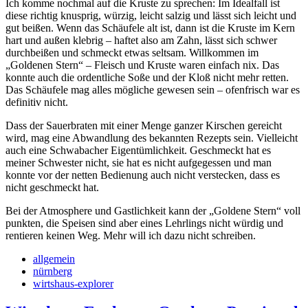
Ich komme nochmal auf die Kruste zu sprechen: Im Idealfall ist
diese richtig knusprig, würzig, leicht salzig und lässt sich leicht und
gut beißen. Wenn das Schäufele alt ist, dann ist die Kruste im Kern
hart und außen klebrig – haftet also am Zahn, lässt sich schwer
durchbeißen und schmeckt etwas seltsam. Willkommen im
„Goldenen Stern“ – Fleisch und Kruste waren einfach nix. Das
konnte auch die ordentliche Soße und der Kloß nicht mehr retten.
Das Schäufele mag alles mögliche gewesen sein – ofenfrisch war es
definitiv nicht.
Dass der Sauerbraten mit einer Menge ganzer Kirschen gereicht
wird, mag eine Abwandlung des bekannten Rezepts sein. Vielleicht
auch eine Schwabacher Eigentümlichkeit. Geschmeckt hat es
meiner Schwester nicht, sie hat es nicht aufgegessen und man
konnte vor der netten Bedienung auch nicht verstecken, dass es
nicht geschmeckt hat.
Bei der Atmosphere und Gastlichkeit kann der „Goldene Stern“ voll
punkten, die Speisen sind aber eines Lehrlings nicht würdig und
rentieren keinen Weg. Mehr will ich dazu nicht schreiben.
allgemein
nürnberg
wirtshaus-explorer