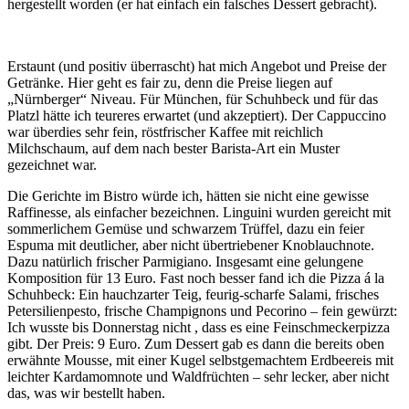
hergestellt worden (er hat einfach ein falsches Dessert gebracht).
Erstaunt (und positiv überrascht) hat mich Angebot und Preise der
Getränke. Hier geht es fair zu, denn die Preise liegen auf
„Nürnberger“ Niveau. Für München, für Schuhbeck und für das
Platzl hätte ich teureres erwartet (und akzeptiert). Der Cappuccino
war überdies sehr fein, röstfrischer Kaffee mit reichlich
Milchschaum, auf dem nach bester Barista-Art ein Muster
gezeichnet war.
Die Gerichte im Bistro würde ich, hätten sie nicht eine gewisse
Raffinesse, als einfacher bezeichnen. Linguini wurden gereicht mit
sommerlichem Gemüse und schwarzem Trüffel, dazu ein feier
Espuma mit deutlicher, aber nicht übertriebener Knoblauchnote.
Dazu natürlich frischer Parmigiano. Insgesamt eine gelungene
Komposition für 13 Euro. Fast noch besser fand ich die Pizza á la
Schuhbeck: Ein hauchzarter Teig, feurig-scharfe Salami, frisches
Petersilienpesto, frische Champignons und Pecorino – fein gewürzt:
Ich wusste bis Donnerstag nicht , dass es eine Feinschmeckerpizza
gibt. Der Preis: 9 Euro. Zum Dessert gab es dann die bereits oben
erwähnte Mousse, mit einer Kugel selbstgemachtem Erdbeereis mit
leichter Kardamomnote und Waldfrüchten – sehr lecker, aber nicht
das, was wir bestellt haben.