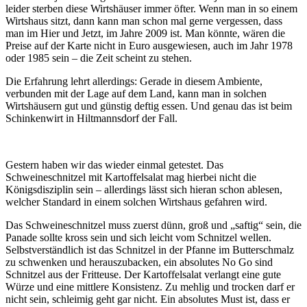
leider sterben diese Wirtshäuser immer öfter. Wenn man in so einem
Wirtshaus sitzt, dann kann man schon mal gerne vergessen, dass
man im Hier und Jetzt, im Jahre 2009 ist. Man könnte, wären die
Preise auf der Karte nicht in Euro ausgewiesen, auch im Jahr 1978
oder 1985 sein – die Zeit scheint zu stehen.
Die Erfahrung lehrt allerdings: Gerade in diesem Ambiente,
verbunden mit der Lage auf dem Land, kann man in solchen
Wirtshäusern gut und günstig deftig essen. Und genau das ist beim
Schinkenwirt in Hiltmannsdorf der Fall.
Gestern haben wir das wieder einmal getestet. Das
Schweineschnitzel mit Kartoffelsalat mag hierbei nicht die
Königsdisziplin sein – allerdings lässt sich hieran schon ablesen,
welcher Standard in einem solchen Wirtshaus gefahren wird.
Das Schweineschnitzel muss zuerst dünn, groß und „saftig“ sein, die
Panade sollte kross sein und sich leicht vom Schnitzel wellen.
Selbstverständlich ist das Schnitzel in der Pfanne im Butterschmalz
zu schwenken und herauszubacken, ein absolutes No Go sind
Schnitzel aus der Fritteuse. Der Kartoffelsalat verlangt eine gute
Würze und eine mittlere Konsistenz. Zu mehlig und trocken darf er
nicht sein, schleimig geht gar nicht. Ein absolutes Must ist, dass er