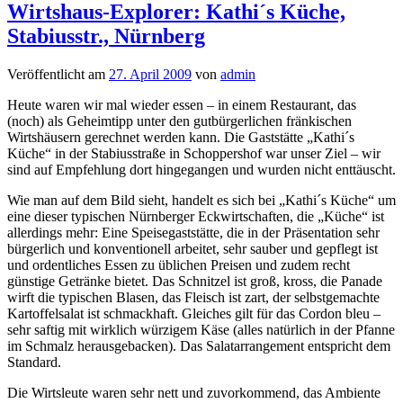
Wirtshaus-Explorer: Kathi´s Küche,
Stabiusstr., Nürnberg
Veröffentlicht am
27. April 2009
von
admin
Heute waren wir mal wieder essen – in einem Restaurant, das
(noch) als Geheimtipp unter den gutbürgerlichen fränkischen
Wirtshäusern gerechnet werden kann. Die Gaststätte „Kathi´s
Küche“ in der Stabiusstraße in Schoppershof war unser Ziel – wir
sind auf Empfehlung dort hingegangen und wurden nicht enttäuscht.
Wie man auf dem Bild sieht, handelt es sich bei „Kathi´s Küche“ um
eine dieser typischen Nürnberger Eckwirtschaften, die „Küche“ ist
allerdings mehr: Eine Speisegaststätte, die in der Präsentation sehr
bürgerlich und konventionell arbeitet, sehr sauber und gepflegt ist
und ordentliches Essen zu üblichen Preisen und zudem recht
günstige Getränke bietet. Das Schnitzel ist groß, kross, die Panade
wirft die typischen Blasen, das Fleisch ist zart, der selbstgemachte
Kartoffelsalat ist schmackhaft. Gleiches gilt für das Cordon bleu –
sehr saftig mit wirklich würzigem Käse (alles natürlich in der Pfanne
im Schmalz herausgebacken). Das Salatarrangement entspricht dem
Standard.
Die Wirtsleute waren sehr nett und zuvorkommend, das Ambiente