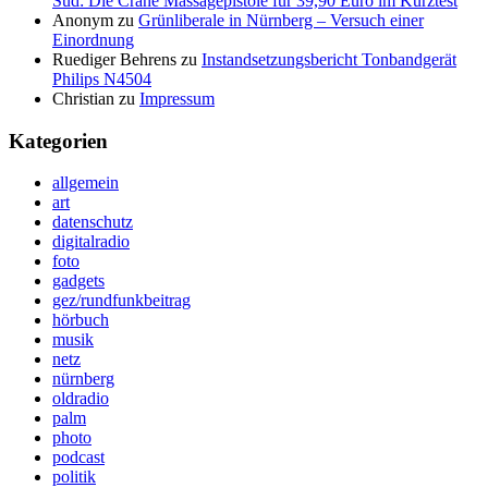
Süd: Die Crane Massagepistole für 39,90 Euro im Kurztest
Anonym
zu
Grünliberale in Nürnberg – Versuch einer
Einordnung
Ruediger Behrens
zu
Instandsetzungsbericht Tonbandgerät
Philips N4504
Christian
zu
Impressum
Kategorien
allgemein
art
datenschutz
digitalradio
foto
gadgets
gez/rundfunkbeitrag
hörbuch
musik
netz
nürnberg
oldradio
palm
photo
podcast
politik