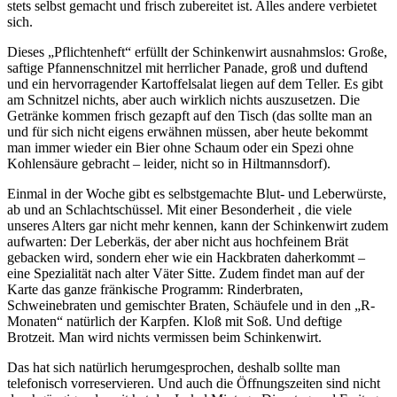
stets selbst gemacht und frisch zubereitet ist. Alles andere verbietet
sich.
Dieses „Pflichtenheft“ erfüllt der Schinkenwirt ausnahmslos: Große,
saftige Pfannenschnitzel mit herrlicher Panade, groß und duftend
und ein hervorragender Kartoffelsalat liegen auf dem Teller. Es gibt
am Schnitzel nichts, aber auch wirklich nichts auszusetzen. Die
Getränke kommen frisch gezapft auf den Tisch (das sollte man an
und für sich nicht eigens erwähnen müssen, aber heute bekommt
man immer wieder ein Bier ohne Schaum oder ein Spezi ohne
Kohlensäure gebracht – leider, nicht so in Hiltmannsdorf).
Einmal in der Woche gibt es selbstgemachte Blut- und Leberwürste,
ab und an Schlachtschüssel. Mit einer Besonderheit , die viele
unseres Alters gar nicht mehr kennen, kann der Schinkenwirt zudem
aufwarten: Der Leberkäs, der aber nicht aus hochfeinem Brät
gebacken wird, sondern eher wie ein Hackbraten daherkommt –
eine Spezialität nach alter Väter Sitte. Zudem findet man auf der
Karte das ganze fränkische Programm: Rinderbraten,
Schweinebraten und gemischter Braten, Schäufele und in den „R-
Monaten“ natürlich der Karpfen. Kloß mit Soß. Und deftige
Brotzeit. Man wird nichts vermissen beim Schinkenwirt.
Das hat sich natürlich herumgesprochen, deshalb sollte man
telefonisch vorreservieren. Und auch die Öffnungszeiten sind nicht