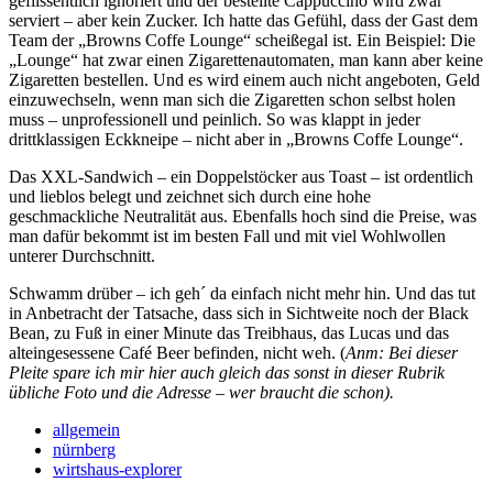
geflissentlich ignoriert und der bestellte Cappuccino wird zwar
serviert – aber kein Zucker. Ich hatte das Gefühl, dass der Gast dem
Team der „Browns Coffe Lounge“ scheißegal ist. Ein Beispiel: Die
„Lounge“ hat zwar einen Zigarettenautomaten, man kann aber keine
Zigaretten bestellen. Und es wird einem auch nicht angeboten, Geld
einzuwechseln, wenn man sich die Zigaretten schon selbst holen
muss – unprofessionell und peinlich. So was klappt in jeder
drittklassigen Eckkneipe – nicht aber in „Browns Coffe Lounge“.
Das XXL-Sandwich – ein Doppelstöcker aus Toast – ist ordentlich
und lieblos belegt und zeichnet sich durch eine hohe
geschmackliche Neutralität aus. Ebenfalls hoch sind die Preise, was
man dafür bekommt ist im besten Fall und mit viel Wohlwollen
unterer Durchschnitt.
Schwamm drüber – ich geh´ da einfach nicht mehr hin. Und das tut
in Anbetracht der Tatsache, dass sich in Sichtweite noch der Black
Bean, zu Fuß in einer Minute das Treibhaus, das Lucas und das
alteingesessene Café Beer befinden, nicht weh. (
Anm: Bei dieser
Pleite spare ich mir hier auch gleich das sonst in dieser Rubrik
übliche Foto und die Adresse – wer braucht die schon).
allgemein
nürnberg
wirtshaus-explorer