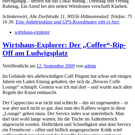
durchgängig – derzeit hat das Lokal Mintag , Dienstag und Freitag
Ruhetag. Ein Anruf bei den netten Wirtsleuten verschafft Klarheit.
Schinkenwirt, Alte Dorfstraße 11, 90556 Hiltmannsdorf. Telefon: 75
16 30.
Eine Anfahrtsskizze und GPS-Koordinaten gibt es hier.
wirtshaus-explorer
Wirtshaus-Explorer: Der „Coffee“-Rip-
Off am Ludwigsplatz
Veröffentlicht am
12. September 2009
von
admin
Im Gebäude des altehrwürdigen Café Pinguin hat schon seit einigen
Jahren ein Laden Einzug gehalten, der sich da „Browns Coffe
Lounge“ schimpft. Gestern war ich mal dort – und wurde nach allen
Regeln der Kunst enttäuscht.
Der Cappuccino war nicht mal schlecht – das sei zugestanden – er
war aber auch nicht so gut, dass man des Kaffees wegen in diese
„Lounge“ gehen muss. Der Service indes war unterirdisch. Man
darf dort wohl lange warten, bis die Tische im Außenbereich
abgewischt werden. Höflichkeit und Schnelligkeit sind dem Service
ein Fremdwort – offen und höflich ausgesprochene Kritik wird