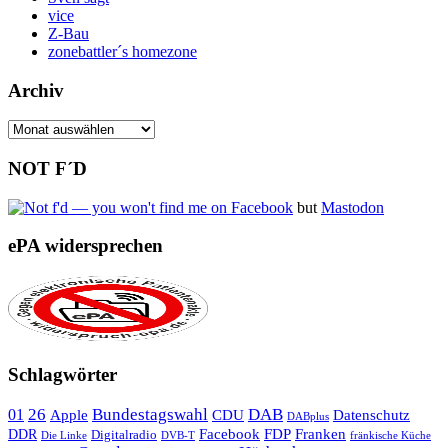
vice
Z-Bau
zonebattler´s homezone
Archiv
Archiv
NOT F´D
but
Mastodon
ePA widersprechen
Schlagwörter
26
Bundestagswahl
DAB
01
Apple
CDU
Datenschutz
DABplus
Facebook
Franken
DDR
FDP
Digitalradio
Die Linke
DVB-T
fränkische Küche