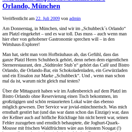
Orlando, München
Veröffentlicht am
22. Juli 2009
von
admin
Am Donnerstag, in München, sind wir im „Schuhbeck´s Orlando“
am Platzl eingekehrt – und es war toll. Das muss – auch wenn man
hier eher von gehobener Gastronomie sprechen will – in den
Wirtshaus-Explorer!
Man hat, sieht man vom Hofbräuhaus ab, das Gefühl, dass das
ganze Platzl Herrn Schuhbeck gehört, denn neben dem eigentlichen
Sternerestaurant, den „Südtiroler Stub´n“ gehört das Café und Bistro
Orlando, die Orlando-Bar, ein Schokoladenladen, ein Gewürzladen
und ein Eissalon zur Marke „Schuhbeck“. Und , wenn man schon
mal da ist, warum nicht gleich mal testen?
Über die Mittagszeit haben wir im Außenbereich auf dem Platzl im
Bistro Orlando ohne Reservierung einen Tisch bekommen, im
großzügigen und schön restaurierten Lokal wäre das ebenso
möglich gewesen. Der Service war jovial-münchnerisch. Was mich
ernsthaft gestört hat (und das war dann schon das Einzige) war, dass
der Kellner auch auf höfliche Rückfrage hin nicht bereit war, seinen
Fehler zuzugeben und ernstlich behauptete, die Joghurt-Quark-
Mousse mit frischen Waldfrüchten wäre aus feinstem Nougat (!)