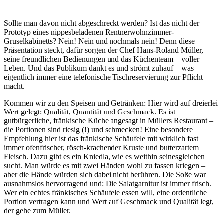
Sollte man davon nicht abgeschreckt werden? Ist das nicht der
Prototyp eines nippesbeladenen Rentnerwohnzimmer-
Gruselkabinetts? Nein! Nein und nochmals nein! Denn diese
Präsentation steckt, dafür sorgen der Chef Hans-Roland Müller,
seine freundlichen Bedienungen und das Küchenteam – voller
Leben. Und das Publikum dankt es und strömt zuhauf – was
eigentlich immer eine telefonische Tischreservierung zur Pflicht
macht.
Kommen wir zu den Speisen und Getränken: Hier wird auf dreierlei
Wert gelegt: Qualität, Quantität und Geschmack. Es ist
gutbürgerliche, fränkische Küche angesagt in Müllers Restaurant –
die Portionen sind riesig (!) und schmecken! Eine besondere
Empfehlung hier ist das fränkische Schäufele mit wirklich fast
immer ofenfrischer, rösch-krachender Kruste und butterzartem
Fleisch. Dazu gibt es ein Kniedla, wie es weithin seinesgleichen
sucht. Man würde es mit zwei Händen wohl zu fassen kriegen –
aber die Hände würden sich dabei nicht berühren. Die Soße war
ausnahmslos hervorragend und: Die Salatgarnitur ist immer frisch.
Wer ein echtes fränkisches Schäufele essen will, eine ordentliche
Portion vertragen kann und Wert auf Geschmack und Qualität legt,
der gehe zum Müller.