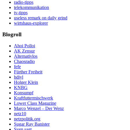
radio-tipps
telekommunikation
tv-tipps
useless remark on daily grind
wirtshaus-explorer
Blogroll
Ahoi Polloi
AK Zensur
Alternativlos
Chaosradio
fefe
Fürther Freiheit
hdiyl
Holger Klein
KNBG
Konsumpf
Kraftfuttermischwerk
Lower Class Magazine
Marco Wenzel – Der Wenz
netz10
netzpolitik.org
Sugar Ray Banister
Sven sagt