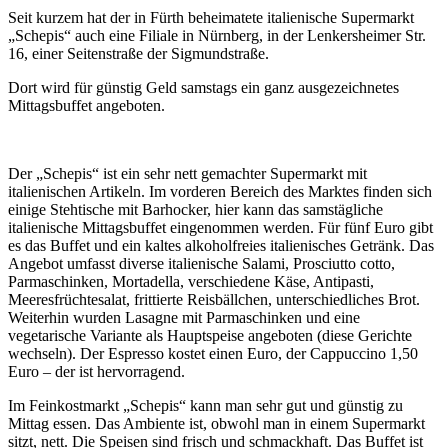
Seit kurzem hat der in Fürth beheimatete italienische Supermarkt
„Schepis“ auch eine Filiale in Nürnberg, in der Lenkersheimer Str.
16, einer Seitenstraße der Sigmundstraße.
Dort wird für günstig Geld samstags ein ganz ausgezeichnetes
Mittagsbuffet angeboten.
Der „Schepis“ ist ein sehr nett gemachter Supermarkt mit
italienischen Artikeln. Im vorderen Bereich des Marktes finden sich
einige Stehtische mit Barhocker, hier kann das samstägliche
italienische Mittagsbuffet eingenommen werden. Für fünf Euro gibt
es das Buffet und ein kaltes alkoholfreies italienisches Getränk. Das
Angebot umfasst diverse italienische Salami, Prosciutto cotto,
Parmaschinken, Mortadella, verschiedene Käse, Antipasti,
Meeresfrüchtesalat, frittierte Reisbällchen, unterschiedliches Brot.
Weiterhin wurden Lasagne mit Parmaschinken und eine
vegetarische Variante als Hauptspeise angeboten (diese Gerichte
wechseln). Der Espresso kostet einen Euro, der Cappuccino 1,50
Euro – der ist hervorragend.
Im Feinkostmarkt „Schepis“ kann man sehr gut und günstig zu
Mittag essen. Das Ambiente ist, obwohl man in einem Supermarkt
sitzt, nett. Die Speisen sind frisch und schmackhaft. Das Buffet ist