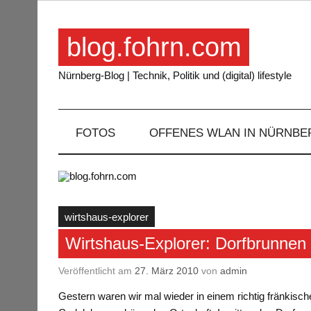
Skip
to
content
blog.fohrn.com
Nürnberg-Blog | Technik, Politik und (digital) lifestyle
FOTOS
OFFENES WLAN IN NÜRNBE
wirtshaus-explorer
Wirtshaus-Explorer: Dorfbrunnen
Veröffentlicht am
27. März 2010
von
admin
Gestern waren wir mal wieder in einem richtig fränkisc