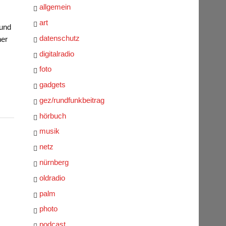
allgemein
art
 und
datenschutz
her
digitalradio
foto
gadgets
gez/rundfunkbeitrag
hörbuch
musik
netz
nürnberg
oldradio
palm
photo
podcast