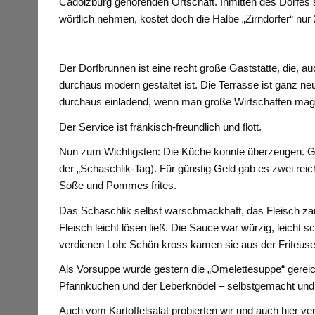
Cadolzburg gehörenden Ortschaft. Inmitten des Dorfes 
wörtlich nehmen, kostet doch die Halbe „Zirndorfer“ nur
Der Dorfbrunnen ist eine recht große Gaststätte, die, au
durchaus modern gestaltet ist. Die Terrasse ist ganz neu
durchaus einladend, wenn man große Wirtschaften mag
Der Service ist fränkisch-freundlich und flott.
Nun zum Wichtigsten: Die Küche konnte überzeugen. Ge
der „Schaschlik-Tag). Für günstig Geld gab es zwei reic
Soße und Pommes frites.
Das Schaschlik selbst warschmackhaft, das Fleisch za
Fleisch leicht lösen ließ. Die Sauce war würzig, leicht
verdienen Lob: Schön kross kamen sie aus der Friteuse
Als Vorsuppe wurde gestern die „Omelettesuppe“ gereic
Pfannkuchen und der Leberknödel – selbstgemacht und e
Auch vom Kartoffelsalat probierten wir und auch hier verf