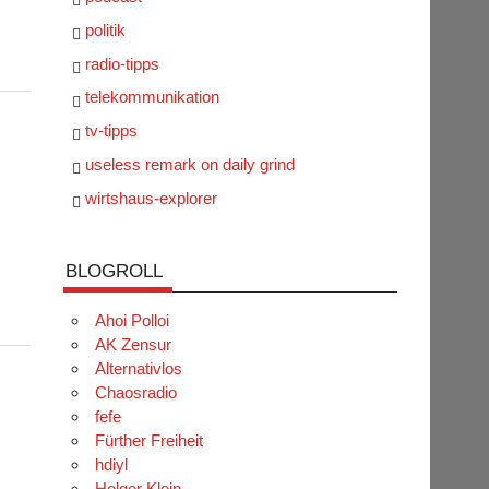
politik
radio-tipps
telekommunikation
tv-tipps
useless remark on daily grind
wirtshaus-explorer
BLOGROLL
Ahoi Polloi
AK Zensur
Alternativlos
Chaosradio
fefe
Fürther Freiheit
hdiyl
Holger Klein