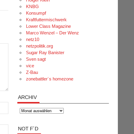
KNBG
Konsumpf
Kraftfuttermischwerk
Lower Class Magazine
Marco Wenzel – Der Wenz
netz10
netzpolitik.org
Sugar Ray Banister
Sven sagt
vice
Z-Bau
zonebattler´s homezone
ARCHIV
Archiv
NOT F´D