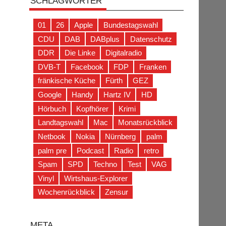
SCHLAGWÖRTER
01
26
Apple
Bundestagswahl
CDU
DAB
DABplus
Datenschutz
DDR
Die Linke
Digitalradio
DVB-T
Facebook
FDP
Franken
fränkische Küche
Fürth
GEZ
Google
Handy
Hartz IV
HD
Hörbuch
Kopfhörer
Krimi
Landtagswahl
Mac
Monatsrückblick
Netbook
Nokia
Nürnberg
palm
palm pre
Podcast
Radio
retro
Spam
SPD
Techno
Test
VAG
Vinyl
Wirtshaus-Explorer
Wochenrückblick
Zensur
META