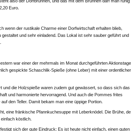
steht also der Dorfbrunnen, und das mit dem Brunnen darf man ruhig
 2,20 Euro.
ch wenn der rustikale Charme einer Dorfwirtschaft erhalten blieb,
 gestaltet und sehr einladend. Das Lokal ist sehr sauber geführt und
.
stern war einer der mehrmals im Monat durchgeführten Aktionstage
hlich gespickte Schaschlik-Spieße (ohne Leber) mit einer ordentliche
rt und die Holzspieße waren zudem gut gewässert, so dass sich das
 schaft und harmonierte hervorragend. Und auch die Pommes frites
 auf den Teller. Damit bekam man eine üppige Portion.
ht, eine fränkische Pfannkuchesuppe mit Leberknödel. Die Brühe, de
infach köstlich.
estigt sich der gute Eindruck: Es ist heute nicht einfach, einen guten