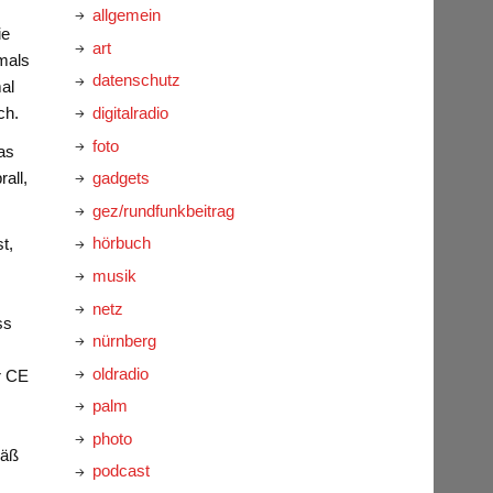
allgemein
ie
art
mals
datenschutz
al
digitalradio
ch.
foto
das
gadgets
all,
gez/rundfunkbeitrag
hörbuch
t,
musik
netz
ss
nürnberg
oldradio
ür CE
palm
photo
mäß
podcast