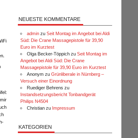
NEUESTE KOMMENTARE
admin
zu
Seit Montag im Angebot bei Aldi
Süd: Die Crane Massagepistole für 39,90
WiFi
Euro im Kurztest
Olga Becker-Töppich
zu
Seit Montag im
en.
Angebot bei Aldi Süd: Die Crane
n
Massagepistole für 39,90 Euro im Kurztest
Anonym
zu
Grünliberale in Nürnberg –
Versuch einer Einordnung
Ruediger Behrens
zu
fel:
Instandsetzungsbericht Tonbandgerät
 mir
Philips N4504
Auch
Christian
zu
Impressum
ch
h-
KATEGORIEN