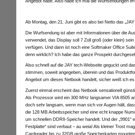
Angebot habe. Also habe ich mal die Wurfsendungen im 
Ab Montag, den 21. Juni gibt es also bei Netto das „JAY
Die Wurfsendung ist aber mit Informationen über die A
verwendet, das Display soll 7 Zoll groß (oder klein) se
verfügen. Und dann ist noch eine Softmaker Office Suite 
denn wirklich? Ich habe das ganze Prospekt durchgeseh
Also schnell auf die JAY tech-Webseite geguckt und das
stimmen, soweit angegeben, überein und das Produktfoto
Angebot um dieses Netbook handelt, sicher weiß ich es 
Zuerst einmal erscheint das Netbook sensationell güns
Als Prozessor wird ein 300 MHz langsamer VIA 8505 an
doch sehr langsam, wenn man sich vor Augen hält, das
die 128 MB Arbeitsspeicher sind eine echt knappe Num
um schnellen DDRII-Speicher handelt. Und der „9901“ e
Festplatte“ sind verbaut – au weia! Als kleiner Trost
Cardreader bis zu 32GB große Speicherkarten mounten 