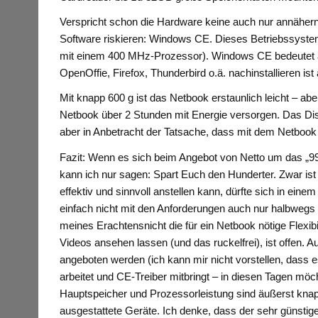
Verspricht schon die Hardware keine auch nur annäher
Software riskieren: Windows CE. Dieses Betriebssyste
mit einem 400 MHz-Prozessor). Windows CE bedeutet au
OpenOffie, Firefox, Thunderbird o.ä. nachinstallieren is
Mit knapp 600 g ist das Netbook erstaunlich leicht – abe
Netbook über 2 Stunden mit Energie versorgen. Das Displ
aber in Anbetracht der Tatsache, dass mit dem Netbook 
Fazit: Wenn es sich beim Angebot von Netto um das „9901
kann ich nur sagen: Spart Euch den Hunderter. Zwar is
effektiv und sinnvoll anstellen kann, dürfte sich in e
einfach nicht mit den Anforderungen auch nur halbwegs
meines Erachtensnicht die für ein Netbook nötige Flexib
Videos ansehen lassen (und das ruckelfrei), ist offen. Au
angeboten werden (ich kann mir nicht vorstellen, dass e
arbeitet und CE-Treiber mitbringt – in diesen Tagen m
Hauptspeicher und Prozessorleistung sind äußerst k
ausgestattete Geräte. Ich denke, dass der sehr günstige