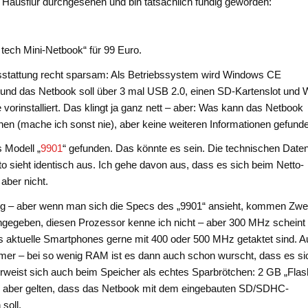
Hausflur durchgesehen und bin tatsächlich fündig geworden:
 tech Mini-Netbook“ für 99 Euro.
usstattung recht sparsam: Als Betriebssystem wird Windows CE
in und das Netbook soll über 3 mal USB 2.0, einen SD-Kartenslot und 
vorinstalliert. Das klingt ja ganz nett – aber: Was kann das Netbook
en (mache ich sonst nie), aber keine weiteren Informationen gefund
 Modell „
9901
“ gefunden. Das könnte es sein. Die technischen Date
 sieht identisch aus. Ich gehe davon aus, dass es sich beim Netto-
aber nicht.
tig – aber wenn man sich die Specs des „9901“ ansieht, kommen Zwei
gegeben, diesen Prozessor kenne ich nicht – aber 300 MHz scheint
s aktuelle Smartphones gerne mit 400 oder 500 MHz getaktet sind. 
mer – bei so wenig RAM ist es dann auch schon wurscht, dass es si
rweist sich auch beim Speicher als echtes Sparbrötchen: 2 GB „Flas
 mag aber gelten, dass das Netbook mit dem eingebauten SD/SDHC-
soll.