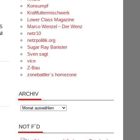
Konsumpf
Kraftfuttermischwerk
Lower Class Magazine
OS
Marco Wenzel – Der Wenz
ll
netz10
netzpolitik.org
Sugar Ray Banister
Sven sagt
vice
Z-Bau
zonebattler´s homezone
ARCHIV
Archiv
NOT F´D