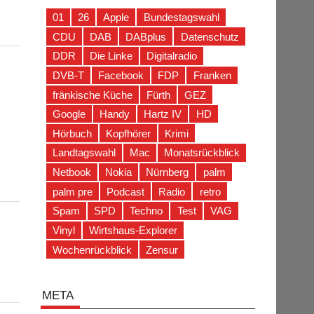
01
26
Apple
Bundestagswahl
CDU
DAB
DABplus
Datenschutz
DDR
Die Linke
Digitalradio
DVB-T
Facebook
FDP
Franken
fränkische Küche
Fürth
GEZ
Google
Handy
Hartz IV
HD
Hörbuch
Kopfhörer
Krimi
Landtagswahl
Mac
Monatsrückblick
Netbook
Nokia
Nürnberg
palm
palm pre
Podcast
Radio
retro
Spam
SPD
Techno
Test
VAG
Vinyl
Wirtshaus-Explorer
Wochenrückblick
Zensur
META