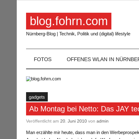
Skip
to
content
blog.fohrn.com
Nürnberg-Blog | Technik, Politik und (digital) lifestyle
FOTOS
OFFENES WLAN IN NÜRNBE
gadgets
Ab Montag bei Netto: Das JAY te
Veröffentlicht am
20. Juni 2010
von
admin
Man erzählte mir heute, dass man in den Werbeprospek