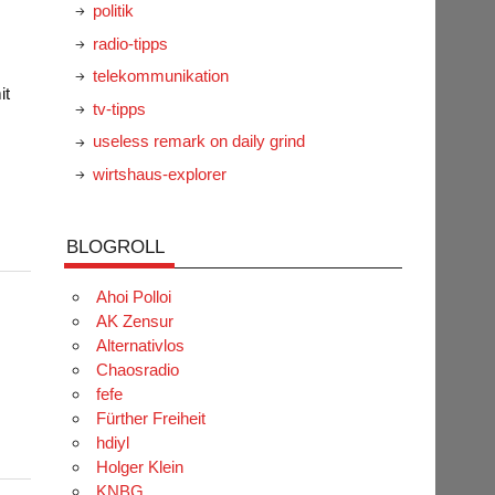
politik
radio-tipps
telekommunikation
it
tv-tipps
useless remark on daily grind
wirtshaus-explorer
BLOGROLL
Ahoi Polloi
AK Zensur
Alternativlos
Chaosradio
fefe
Fürther Freiheit
hdiyl
Holger Klein
KNBG