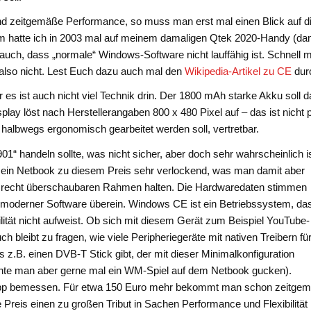
nd zeitgemäße Performance, so muss man erst mal einen Blick auf d
m hatte ich in 2003 mal auf meinem damaligen Qtek 2020-Handy (da
ch, dass „normale“ Windows-Software nicht lauffähig ist. Schnell m
t also nicht. Lest Euch dazu auch mal den
Wikipedia-Artikel zu CE
dur
r es ist auch nicht viel Technik drin. Der 1800 mAh starke Akku soll 
ay löst nach Herstellerangaben 800 x 480 Pixel auf – das ist nicht pr
halbwegs ergonomisch gearbeitet werden soll, vertretbar.
“ handeln sollte, was nicht sicher, aber doch sehr wahrscheinlich is
t ein Netbook zu diesem Preis sehr verlockend, was man damit aber
inem recht überschaubaren Rahmen halten. Die Hardwaredaten stimmen
 moderner Software überein. Windows CE ist ein Betriebssystem, da
ilität nicht aufweist. Ob sich mit diesem Gerät zum Beispiel YouTube-
ch bleibt zu fragen, wie viele Peripheriegeräte mit nativen Treibern f
s z.B. einen DVB-T Stick gibt, der mit dieser Minimalkonfiguration
öchte man aber gerne mal ein WM-Spiel auf dem Netbook gucken).
napp bemessen. Für etwa 150 Euro mehr bekommt man schon zeitge
 Preis einen zu großen Tribut in Sachen Performance und Flexibilität