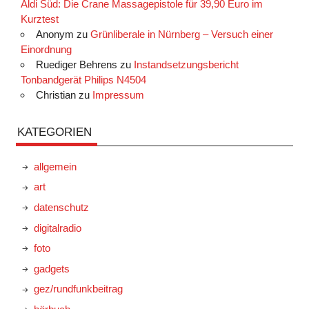
Aldi Süd: Die Crane Massagepistole für 39,90 Euro im
Kurztest
Anonym
zu
Grünliberale in Nürnberg – Versuch einer
Einordnung
Ruediger Behrens
zu
Instandsetzungsbericht
Tonbandgerät Philips N4504
Christian
zu
Impressum
KATEGORIEN
allgemein
art
datenschutz
digitalradio
foto
gadgets
gez/rundfunkbeitrag