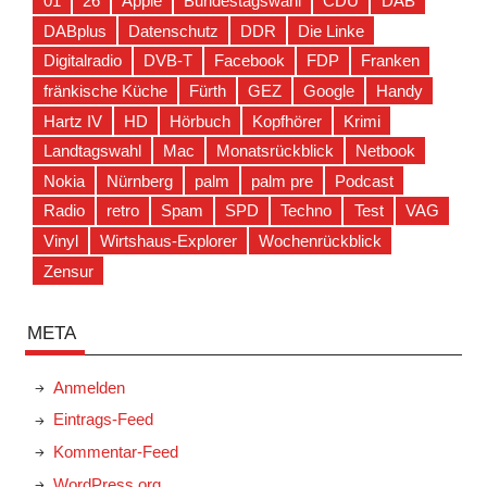
01
26
Apple
Bundestagswahl
CDU
DAB
DABplus
Datenschutz
DDR
Die Linke
Digitalradio
DVB-T
Facebook
FDP
Franken
fränkische Küche
Fürth
GEZ
Google
Handy
Hartz IV
HD
Hörbuch
Kopfhörer
Krimi
Landtagswahl
Mac
Monatsrückblick
Netbook
Nokia
Nürnberg
palm
palm pre
Podcast
Radio
retro
Spam
SPD
Techno
Test
VAG
Vinyl
Wirtshaus-Explorer
Wochenrückblick
Zensur
META
Anmelden
Eintrags-Feed
Kommentar-Feed
WordPress.org