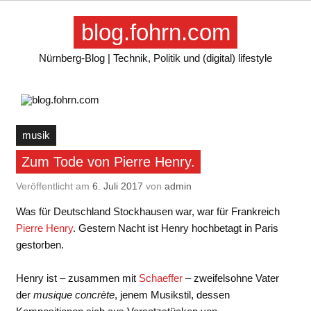
Skip
to
blog.fohrn.com
content
Nürnberg-Blog | Technik, Politik und (digital) lifestyle
musik
Zum Tode von Pierre Henry.
Veröffentlicht am
6. Juli 2017
von
admin
Was für Deutschland Stockhausen war, war für Frankreich
Pierre Henry
. Gestern Nacht ist Henry hochbetagt in Paris
gestorben.
Henry ist – zusammen mit
Schaeffer
– zweifelsohne Vater
der
musique concrète
, jenem Musikstil, dessen