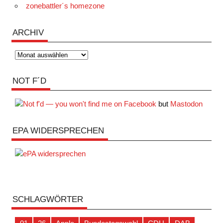
zonebattler´s homezone
ARCHIV
Archiv
NOT F´D
but
Mastodon
EPA WIDERSPRECHEN
SCHLAGWÖRTER