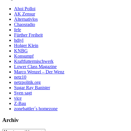
Ahoi Polloi
AK Zensur
Alternativlos
Chaosradio
fefe
Fürther Freiheit
hdiyl
Holger Klein
KNBG
Konsumpf
Kraftfuttermischwerk
Lower Class Magazine
Marco Wenzel – Der Wenz
netz10
netzpolitik.org
Sugar Ray Banister
Sven sagt
vice
Z-Bau
zonebattler´s homezone
Archiv