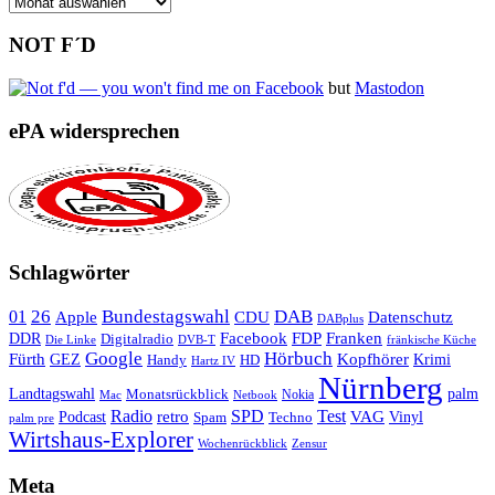
Archiv
NOT F´D
but
Mastodon
ePA widersprechen
Schlagwörter
26
Bundestagswahl
DAB
01
Apple
CDU
Datenschutz
DABplus
Facebook
Franken
DDR
FDP
Digitalradio
Die Linke
DVB-T
fränkische Küche
Google
Hörbuch
Fürth
Kopfhörer
GEZ
Krimi
Handy
HD
Hartz IV
Nürnberg
Landtagswahl
Monatsrückblick
palm
Nokia
Mac
Netbook
Radio
retro
SPD
Test
VAG
Podcast
Techno
Vinyl
Spam
palm pre
Wirtshaus-Explorer
Wochenrückblick
Zensur
Meta