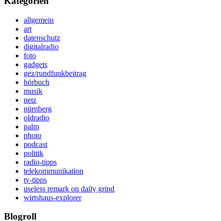
Kategorien
allgemein
art
datenschutz
digitalradio
foto
gadgets
gez/rundfunkbeitrag
hörbuch
musik
netz
nürnberg
oldradio
palm
photo
podcast
politik
radio-tipps
telekommunikation
tv-tipps
useless remark on daily grind
wirtshaus-explorer
Blogroll