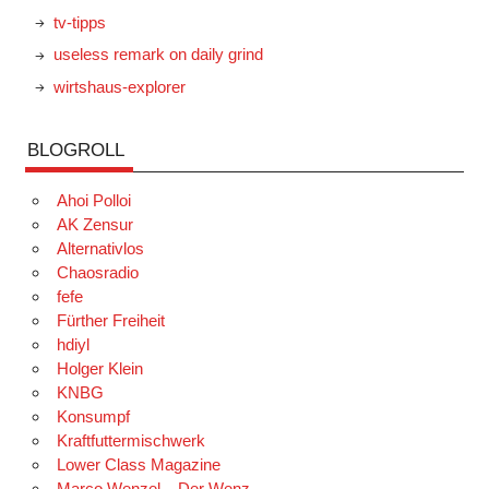
tv-tipps
useless remark on daily grind
wirtshaus-explorer
BLOGROLL
Ahoi Polloi
AK Zensur
Alternativlos
Chaosradio
fefe
Fürther Freiheit
hdiyl
Holger Klein
KNBG
Konsumpf
Kraftfuttermischwerk
Lower Class Magazine
Marco Wenzel – Der Wenz