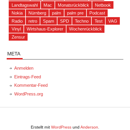
Landtagswahl
Mac
Monatsrückblick
Netbook
Nokia
Nürnberg
palm
palm pre
Podcast
Radio
retro
Spam
SPD
Techno
Test
VAG
Vinyl
Wirtshaus-Explorer
Wochenrückblick
Zensur
META
Anmelden
Eintrags-Feed
Kommentar-Feed
WordPress.org
Erstellt mit
WordPress
und
Anderson
.