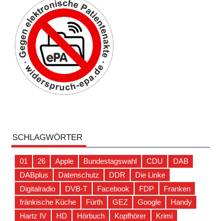
SCHLAGWÖRTER
01
26
Apple
Bundestagswahl
CDU
DAB
DABplus
Datenschutz
DDR
Die Linke
Digitalradio
DVB-T
Facebook
FDP
Franken
fränkische Küche
Fürth
GEZ
Google
Handy
Hartz IV
HD
Hörbuch
Kopfhörer
Krimi