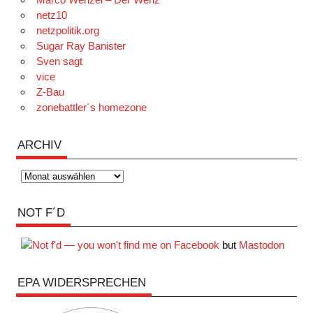
netz10
netzpolitik.org
Sugar Ray Banister
Sven sagt
vice
Z-Bau
zonebattler´s homezone
ARCHIV
Archiv
NOT F´D
but
Mastodon
EPA WIDERSPRECHEN