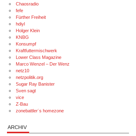
Chaosradio
fefe
Fürther Freiheit
hdiyl
Holger Klein
KNBG
Konsumpf
Kraftfuttermischwerk
Lower Class Magazine
Marco Wenzel – Der Wenz
netz10
netzpolitik.org
Sugar Ray Banister
Sven sagt
vice
Z-Bau
zonebattler´s homezone
ARCHIV