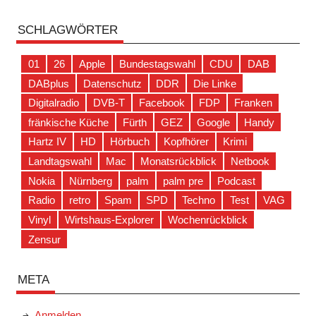
SCHLAGWÖRTER
01
26
Apple
Bundestagswahl
CDU
DAB
DABplus
Datenschutz
DDR
Die Linke
Digitalradio
DVB-T
Facebook
FDP
Franken
fränkische Küche
Fürth
GEZ
Google
Handy
Hartz IV
HD
Hörbuch
Kopfhörer
Krimi
Landtagswahl
Mac
Monatsrückblick
Netbook
Nokia
Nürnberg
palm
palm pre
Podcast
Radio
retro
Spam
SPD
Techno
Test
VAG
Vinyl
Wirtshaus-Explorer
Wochenrückblick
Zensur
META
Anmelden