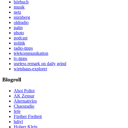
hörbuch
musik
netz
nürnberg
oldradio
palm
photo
podcast
politik
radio-tipps
telekommunikation
tv-tipps
useless remark on daily grind
wirtshaus-explorer
Blogroll
Ahoi Polloi
AK Zensur
Alternativlos
Chaosradio
fefe
Fürther Freiheit
hdiyl
Holger Klein