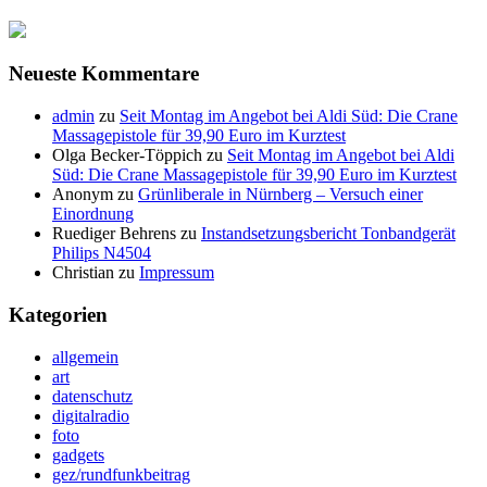
Neueste Kommentare
admin
zu
Seit Montag im Angebot bei Aldi Süd: Die Crane
Massagepistole für 39,90 Euro im Kurztest
Olga Becker-Töppich
zu
Seit Montag im Angebot bei Aldi
Süd: Die Crane Massagepistole für 39,90 Euro im Kurztest
Anonym
zu
Grünliberale in Nürnberg – Versuch einer
Einordnung
Ruediger Behrens
zu
Instandsetzungsbericht Tonbandgerät
Philips N4504
Christian
zu
Impressum
Kategorien
allgemein
art
datenschutz
digitalradio
foto
gadgets
gez/rundfunkbeitrag