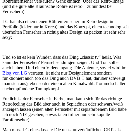
Röhrenfernseher verkaufen? Ganz einfach: Über das Retro-Image
(und die gute alte Braunsche Röhre ist retro – zumindest bei
Fernsehern).
LG hat also einen neuen Röhrenfernseher im Retrodesign im
Portfolio (leider nur in Korea) und das Konzept, einen technologisch
überholten Fernseher in richtig altes Design zu packen ist sehr sehr
sexy:
Und so ist es kein Wunder, dass das Ding „classic tv“ heißt. Was
kann der Fernseher? Fernsehsendungen zeigen. Und Ton soll er
auch haben. Und einen Videoeingang. Die Antenne, soviel wird im
Blog von LG
verraten, ist nicht nur Designelement sondern
funktioniert auch (ob das Ding auch DVB-T hat, darüber schweigt
man sich aus), ebenso der einem alten Kanalwahl-Trommelschalter
nachempfundene Tuningknopf.
Freilich ist der Fernseher in Farbe, man kann sich für das richtige
Retrofeeling das Bild aber auch in Sepiatönen oder schwarz/weiß
anzeigen lassen (einen alten Fernseher mit sepiafarbenem Bild habe
ich noch NIE gesehen, sowas taten früher nur sehr kaputte
Farbfernseher).
Man muss LG eines lassen: Die quasi unverkäuflichen CRTs als