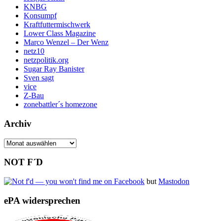
KNBG
Konsumpf
Kraftfuttermischwerk
Lower Class Magazine
Marco Wenzel – Der Wenz
netz10
netzpolitik.org
Sugar Ray Banister
Sven sagt
vice
Z-Bau
zonebattler´s homezone
Archiv
Archiv
NOT F´D
but
Mastodon
ePA widersprechen