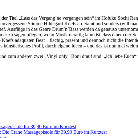
st der Titel „Lass das Vergang´ne vergangen sein“ im Hofuku Sochi Remi
che, unvergessene Stimme Hildegard Knefs an. Samt und sonders (will m
 Knef. Ausflüge in das Genre Drum´n´Bass werden da genauso untern
er zu sagen pflegen, wenn Musik derartig lahm ist, dass einem der Schl
Knefs adäquaten Beat – flächig, präsent und dennoch nicht die Intentio
künstlerisches Profil, durch eigene Ideen – und das ist nun mal weit
 und zum anderen zwei „Vinyl-only“-Boni drauf sind: „Ich liebe Euch“
sagepistole für 39,90 Euro im Kurztest
: Die Crane Massagepistole für 39,90 Euro im Kurztest
ung