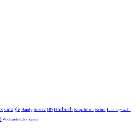
Google
Hörbuch
Kopfhörer
Landtagswahl
EZ
Krimi
Handy
HD
Hartz IV
r
Wochenrückblick
Zensur