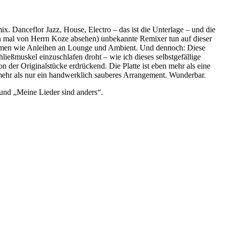
x. Danceflor Jazz, House, Electro – das ist die Unterlage – und die
an mal von Herrn Koze absehen) unbekannte Remixer tun auf dieser
ommen wie Anleihen an Lounge und Ambient. Und dennoch: Diese
ießmuskel einzuschlafen droht – wie ich dieses selbstgefällige
n der Originalstücke erdrückend. Die Platte ist eben mehr als eine
 mehr als nur ein handwerklich sauberes Arrangement. Wunderbar.
 und „Meine Lieder sind anders“.