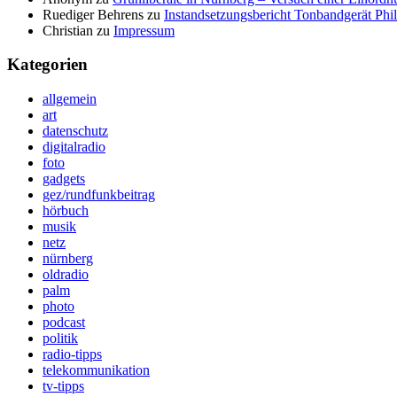
Ruediger Behrens
zu
Instandsetzungsbericht Tonbandgerät Phi
Christian
zu
Impressum
Kategorien
allgemein
art
datenschutz
digitalradio
foto
gadgets
gez/rundfunkbeitrag
hörbuch
musik
netz
nürnberg
oldradio
palm
photo
podcast
politik
radio-tipps
telekommunikation
tv-tipps