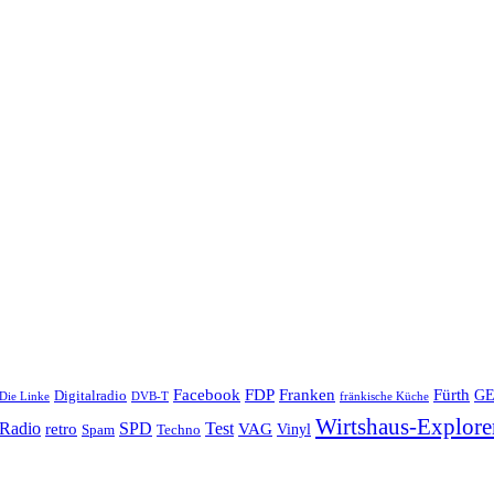
Facebook
Franken
FDP
Fürth
Digitalradio
G
Die Linke
DVB-T
fränkische Küche
Wirtshaus-Explore
Radio
retro
SPD
Test
VAG
Techno
Vinyl
Spam