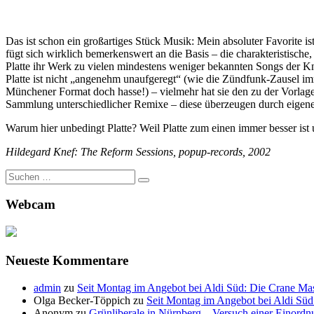
Das ist schon ein großartiges Stück Musik: Mein absoluter Favorite i
fügt sich wirklich bemerkenswert an die Basis – die charakteristis
Platte ihr Werk zu vielen mindestens weniger bekannten Songs der
Platte ist nicht „angenehm unaufgeregt“ (wie die Zündfunk-Zausel imm
Münchener Format doch hasse!) – vielmehr hat sie den zu der Vorlage 
Sammlung unterschiedlicher Remixe – diese überzeugen durch eigenes 
Warum hier unbedingt Platte? Weil Platte zum einen immer besser ist
Hildegard Knef: The Reform Sessions, popup-records, 2002
Suche
nach:
Webcam
Neueste Kommentare
admin
zu
Seit Montag im Angebot bei Aldi Süd: Die Crane Mas
Olga Becker-Töppich
zu
Seit Montag im Angebot bei Aldi Süd
Anonym
zu
Grünliberale in Nürnberg – Versuch einer Einordn