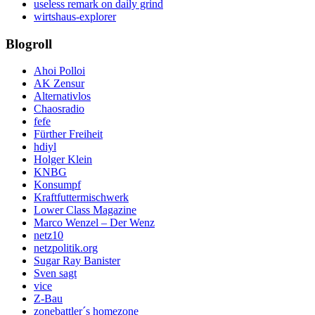
useless remark on daily grind
wirtshaus-explorer
Blogroll
Ahoi Polloi
AK Zensur
Alternativlos
Chaosradio
fefe
Fürther Freiheit
hdiyl
Holger Klein
KNBG
Konsumpf
Kraftfuttermischwerk
Lower Class Magazine
Marco Wenzel – Der Wenz
netz10
netzpolitik.org
Sugar Ray Banister
Sven sagt
vice
Z-Bau
zonebattler´s homezone