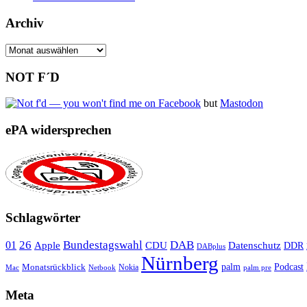
Archiv
Archiv
NOT F´D
but
Mastodon
ePA widersprechen
Schlagwörter
26
Bundestagswahl
DAB
01
Apple
CDU
Datenschutz
DDR
DABplus
Nürnberg
Monatsrückblick
palm
Podcast
Nokia
Mac
Netbook
palm pre
Meta