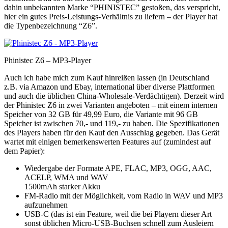
dahin unbekannten Marke “PHINISTEC” gestoßen, das verspricht,
hier ein gutes Preis-Leistungs-Verhältnis zu liefern – der Player hat
die Typenbezeichnung “Z6”.
Phinistec Z6 – MP3-Player
Auch ich habe mich zum Kauf hinreißen lassen (in Deutschland
z.B. via Amazon und Ebay, international über diverse Plattformen
und auch die üblichen China-Wholesale-Verdächtigen). Derzeit wird
der Phinistec Z6 in zwei Varianten angeboten – mit einem internen
Speicher von 32 GB für 49,99 Euro, die Variante mit 96 GB
Speicher ist zwischen 70,- und 119,- zu haben. Die Spezifikationen
des Players haben für den Kauf den Ausschlag gegeben. Das Gerät
wartet mit einigen bemerkenswerten Features auf (zumindest auf
dem Papier):
Wiedergabe der Formate APE, FLAC, MP3, OGG, AAC,
ACELP, WMA und WAV
1500mAh starker Akku
FM-Radio mit der Möglichkeit, vom Radio in WAV und MP3
aufzunehmen
USB-C (das ist ein Feature, weil die bei Playern dieser Art
sonst üblichen Micro-USB-Buchsen schnell zum Ausleiern