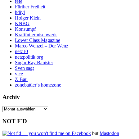
fefe
Fürther Freiheit
hdiyl
Holger Klein
KNBG
Konsumpf
Kraftfuttermischwerk
Lower Class Magazine
Marco Wenzel – Der Wenz
netz10
netzpolitik.org
Sugar Ray Banister
Sven sagt
vice
Z-Bau
zonebattler´s homezone
Archiv
Archiv
NOT F´D
but
Mastodon