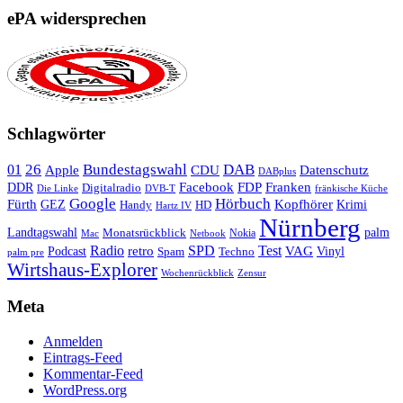
ePA widersprechen
Schlagwörter
26
Bundestagswahl
DAB
01
Apple
CDU
Datenschutz
DABplus
Facebook
Franken
DDR
FDP
Digitalradio
Die Linke
DVB-T
fränkische Küche
Google
Hörbuch
Fürth
Kopfhörer
GEZ
Krimi
Handy
HD
Hartz IV
Nürnberg
Landtagswahl
Monatsrückblick
palm
Nokia
Mac
Netbook
Radio
retro
SPD
Test
VAG
Podcast
Techno
Vinyl
Spam
palm pre
Wirtshaus-Explorer
Wochenrückblick
Zensur
Meta
Anmelden
Eintrags-Feed
Kommentar-Feed
WordPress.org