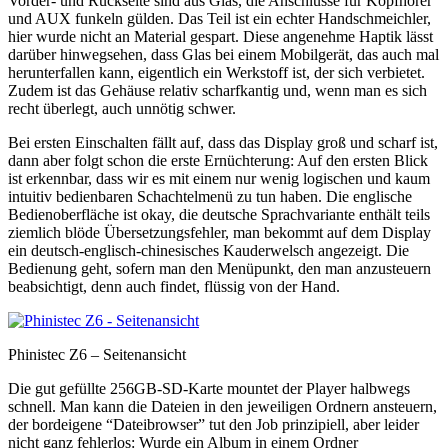
Vorder- und Rückseite sind aus Glas, die Anschlüsse für Kopfhörer
und AUX funkeln gülden. Das Teil ist ein echter Handschmeichler,
hier wurde nicht an Material gespart. Diese angenehme Haptik lässt
darüber hinwegsehen, dass Glas bei einem Mobilgerät, das auch mal
herunterfallen kann, eigentlich ein Werkstoff ist, der sich verbietet.
Zudem ist das Gehäuse relativ scharfkantig und, wenn man es sich
recht überlegt, auch unnötig schwer.
Bei ersten Einschalten fällt auf, dass das Display groß und scharf ist,
dann aber folgt schon die erste Ernüchterung: Auf den ersten Blick
ist erkennbar, dass wir es mit einem nur wenig logischen und kaum
intuitiv bedienbaren Schachtelmenü zu tun haben. Die englische
Bedienoberfläche ist okay, die deutsche Sprachvariante enthält teils
ziemlich blöde Übersetzungsfehler, man bekommt auf dem Display
ein deutsch-englisch-chinesisches Kauderwelsch angezeigt. Die
Bedienung geht, sofern man den Menüpunkt, den man anzusteuern
beabsichtigt, denn auch findet, flüssig von der Hand.
Phinistec Z6 – Seitenansicht
Die gut gefüllte 256GB-SD-Karte mountet der Player halbwegs
schnell. Man kann die Dateien in den jeweiligen Ordnern ansteuern,
der bordeigene “Dateibrowser” tut den Job prinzipiell, aber leider
nicht ganz fehlerlos: Wurde ein Album in einem Ordner