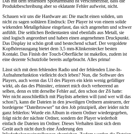
Das mit dem fehlenden Sportarmband ist verschmerzbar, dass die
Produktbeschreibung aber so eklatante Fehler aufweist, nicht.
Schauen wir uns die Hardware an: Die macht einen soliden, um
nicht zu sagen solitären Eindruck: Der Player ist von einem solide
wirkenden Metallgehäuse eingefasst, das sich angenehm und schwer
anfühlt. Die seitlichen Bedientasten sind ebenfalls aus Metall, sie
sind logisch angeordnet und haben einen angenehmen Druckpunkt.
Das Display ist schön groß und bestechend scharf. Der vergoldete
Kopfhörerausgang bietet dem 3,5 mm-Klinkenstecker besten
Kontakt. Das Finish der Touch-Oberfläche ist makellos, zudem ist
eine dezente Schutzfolie bereits aufgebracht. Alles prima!
Lässt sich mit dem fehlenden Radio und der fehlenden Line-In-
Aufnahmefunktion vielleicht doch leben? Nun, die Software des
Players, auch wenn das UI des Players ein klein wenig gefälliger
wirkt, als das des Phinsitec, erinnert mich doch verheerend an
selben, denn es tritt derselbe Fehler auf, den schon der Z6 hatte:
Wer nicht ausschließlich mit Playlists arbeiten will (und wer will das
schon?), kann die Dateien in den jeweiligen Ordnern ansteuern, der
bordeigene “Dateibrowser” tut den Job prinzipiell, aber leider nicht
ganz fehlerlos: Wurde ein Album in einem Ordner wiedergegeben,
folgt nicht der nächste Ordner, sondern der Player wiederholt
einfach die Dateien im Ordner. Dieses Verhalten lässt sich dem
Gerät auch nicht durch eine Änderung den