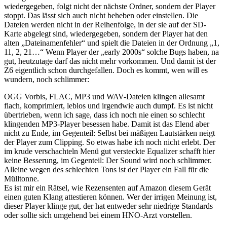
wiedergegeben, folgt nicht der nächste Ordner, sondern der Player
stoppt. Das lässt sich auch nicht beheben oder einstellen. Die
Dateien werden nicht in der Reihenfolge, in der sie auf der SD-
Karte abgelegt sind, wiedergegeben, sondern der Player hat den
alten „Dateinamenfehler“ und spielt die Dateien in der Ordnung „1,
11, 2, 21…“ Wenn Player der „early 2000s“ solche Bugs haben, na
gut, heutzutage darf das nicht mehr vorkommen. Und damit ist der
Z6 eigentlich schon durchgefallen. Doch es kommt, wen will es
wundern, noch schlimmer:
OGG Vorbis, FLAC, MP3 und WAV-Dateien klingen allesamt
flach, komprimiert, leblos und irgendwie auch dumpf. Es ist nicht
übertrieben, wenn ich sage, dass ich noch nie einen so schlecht
klingenden MP3-Player besessen habe. Damit ist das Elend aber
nicht zu Ende, im Gegenteil: Selbst bei mäßigen Lautstärken neigt
der Player zum Clipping. So etwas habe ich noch nicht erlebt. Der
im krude verschachteln Menü gut versteckte Equalizer schafft hier
keine Besserung, im Gegenteil: Der Sound wird noch schlimmer.
Alleine wegen des schlechten Tons ist der Player ein Fall für die
Mülltonne.
Es ist mir ein Rätsel, wie Rezensenten auf Amazon diesem Gerät
einen guten Klang attestieren können. Wer der irrigen Meinung ist,
dieser Player klinge gut, der hat entweder sehr niedrige Standards
oder sollte sich umgehend bei einem HNO-Arzt vorstellen.