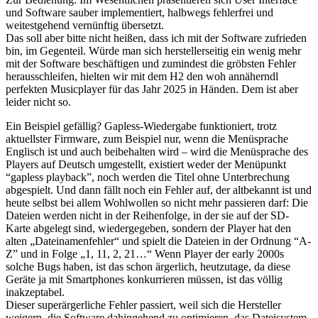
und Software sauber implementiert, halbwegs fehlerfrei und
weitestgehend vernünftig übersetzt.
Das soll aber bitte nicht heißen, dass ich mit der Software zufrieden
bin, im Gegenteil. Würde man sich herstellerseitig ein wenig mehr
mit der Software beschäftigen und zumindest die gröbsten Fehler
herausschleifen, hielten wir mit dem H2 den woh annäherndl
perfekten Musicplayer für das Jahr 2025 in Händen. Dem ist aber
leider nicht so.
Ein Beispiel gefällig? Gapless-Wiedergabe funktioniert, trotz
aktuellster Firmware, zum Beispiel nur, wenn die Menüsprache
Englisch ist und auch beibehalten wird – wird die Menüsprache des
Players auf Deutsch umgestellt, existiert weder der Menüpunkt
“gapless playback”, noch werden die Titel ohne Unterbrechung
abgespielt. Und dann fällt noch ein Fehler auf, der altbekannt ist und
heute selbst bei allem Wohlwollen so nicht mehr passieren darf: Die
Dateien werden nicht in der Reihenfolge, in der sie auf der SD-
Karte abgelegt sind, wiedergegeben, sondern der Player hat den
alten „Dateinamenfehler“ und spielt die Dateien in der Ordnung “A-
Z” und in Folge „1, 11, 2, 21…“ Wenn Player der early 2000s
solche Bugs haben, ist das schon ärgerlich, heutzutage, da diese
Geräte ja mit Smartphones konkurrieren müssen, ist das völlig
inakzeptabel.
Dieser superärgerliche Fehler passiert, weil sich die Hersteller
weigern, die Software dahingehend zu optimieren, das Dateisystem