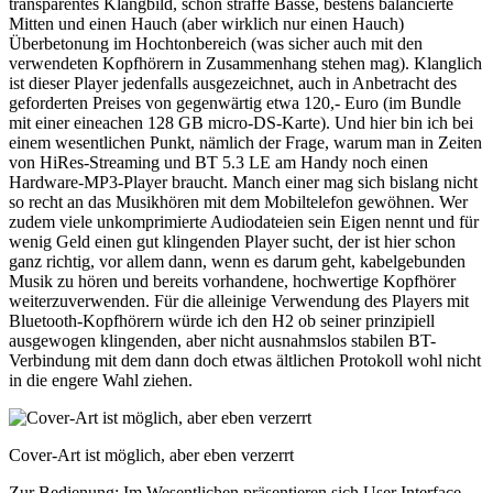
transparentes Klangbild, schön straffe Bässe, bestens balancierte
Mitten und einen Hauch (aber wirklich nur einen Hauch)
Überbetonung im Hochtonbereich (was sicher auch mit den
verwendeten Kopfhörern in Zusammenhang stehen mag). Klanglich
ist dieser Player jedenfalls ausgezeichnet, auch in Anbetracht des
geforderten Preises von gegenwärtig etwa 120,- Euro (im Bundle
mit einer eineachen 128 GB micro-DS-Karte). Und hier bin ich bei
einem wesentlichen Punkt, nämlich der Frage, warum man in Zeiten
von HiRes-Streaming und BT 5.3 LE am Handy noch einen
Hardware-MP3-Player braucht. Manch einer mag sich bislang nicht
so recht an das Musikhören mit dem Mobiltelefon gewöhnen. Wer
zudem viele unkomprimierte Audiodateien sein Eigen nennt und für
wenig Geld einen gut klingenden Player sucht, der ist hier schon
ganz richtig, vor allem dann, wenn es darum geht, kabelgebunden
Musik zu hören und bereits vorhandene, hochwertige Kopfhörer
weiterzuverwenden. Für die alleinige Verwendung des Players mit
Bluetooth-Kopfhörern würde ich den H2 ob seiner prinzipiell
ausgewogen klingenden, aber nicht ausnahmslos stabilen BT-
Verbindung mit dem dann doch etwas ältlichen Protokoll wohl nicht
in die engere Wahl ziehen.
Cover-Art ist möglich, aber eben verzerrt
Zur Bedienung: Im Wesentlichen präsentieren sich User Interface