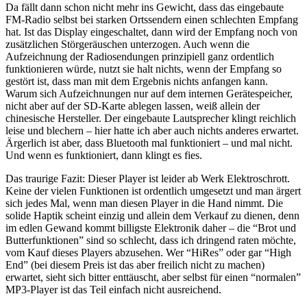
Da fällt dann schon nicht mehr ins Gewicht, dass das eingebaute
FM-Radio selbst bei starken Ortssendern einen schlechten Empfang
hat. Ist das Display eingeschaltet, dann wird der Empfang noch von
zusätzlichen Störgeräuschen unterzogen. Auch wenn die
Aufzeichnung der Radiosendungen prinzipiell ganz ordentlich
funktionieren würde, nutzt sie halt nichts, wenn der Empfang so
gestört ist, dass man mit dem Ergebnis nichts anfangen kann.
Warum sich Aufzeichnungen nur auf dem internen Gerätespeicher,
nicht aber auf der SD-Karte ablegen lassen, weiß allein der
chinesische Hersteller. Der eingebaute Lautsprecher klingt reichlich
leise und blechern – hier hatte ich aber auch nichts anderes erwartet.
Ärgerlich ist aber, dass Bluetooth mal funktioniert – und mal nicht.
Und wenn es funktioniert, dann klingt es fies.
Das traurige Fazit: Dieser Player ist leider ab Werk Elektroschrott.
Keine der vielen Funktionen ist ordentlich umgesetzt und man ärgert
sich jedes Mal, wenn man diesen Player in die Hand nimmt. Die
solide Haptik scheint einzig und allein dem Verkauf zu dienen, denn
im edlen Gewand kommt billigste Elektronik daher – die “Brot und
Butterfunktionen” sind so schlecht, dass ich dringend raten möchte,
vom Kauf dieses Players abzusehen. Wer “HiRes” oder gar “High
End” (bei diesem Preis ist das aber freilich nicht zu machen)
erwartet, sieht sich bitter enttäuscht, aber selbst für einen “normalen”
MP3-Player ist das Teil einfach nicht ausreichend.