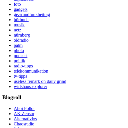
foto
gadgets
gez/rundfunkbeitrag
hörbuch
musik
netz
nürnberg
oldradio
palm
photo
podcast
politik
radio-tipps
telekommunikation
tv-tipps
useless remark on daily grind
wirtshaus-explorer
Blogroll
Ahoi Polloi
AK Zensur
Alternativlos
Chaosradio