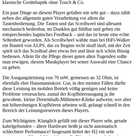
klassische Gerätehaptik ohne Touch & Co.
Ein paar Dinge an diesem Player gefallen mir sehr gut – dazu zählt
neben der allgemein guten Verarbeitung vor allem die
Tastenbedienung. Die Tasten und das Scrollweel sind allesamt
mechanisch bedienbar, im Dunklen gut fühlbar und geben ein
entsprechendes haptisches Feedback – und das ist heute eine echte
Seltenheit geworden. Als Scrollwheel wählte man bei HiFi-Walker
ein Bauteil von ALPS, das zu Beginn recht straff läuft, mit der Zeit
spielt sich das Scrollrad aber etwas frei und lässt sich schön flüssig
bedienen. Allein für die Pflege dieser guten alten Tugenden sollte
man erwägen, diesem Musikplayer bei seiner Auswahl eine Chance
zu geben.
Die Ausgangsleistung von 70 mW, gemessen an 32 Ohm, ist
ebenfalls eher Hausmannskost. Gut, in den meisten Fällen dürfte
diese Leistung im mobilen Betrieb völlig genügen und keine
Probleme verursachen, zumal der Kopfhörerausgang ja die
gewohnte, kleine Dreieinhalb-Millimeter-Klinke aufweist; wer aber
mit höherohmigen Kopfhörern arbeiten will, gelangt schnell in den
Bereich der Leistungsreserven dieses Players.
Zum Wichtigsten: Klanglich gefällt mir dieser Player sehr, gerade
kabelgebunden – ältere Hardware heißt ja nicht automatisch
schlechtere Performance! Insgesamt liefert der H2 ein sehr