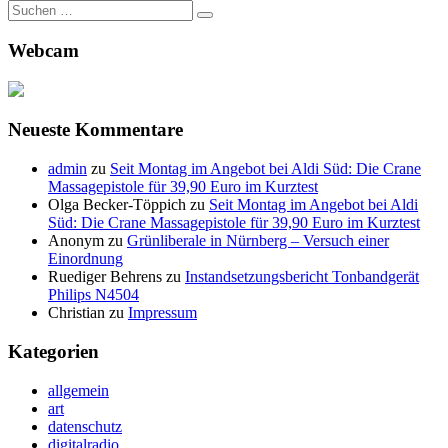
Suche
nach:
Webcam
Neueste Kommentare
admin
zu
Seit Montag im Angebot bei Aldi Süd: Die Crane
Massagepistole für 39,90 Euro im Kurztest
Olga Becker-Töppich
zu
Seit Montag im Angebot bei Aldi
Süd: Die Crane Massagepistole für 39,90 Euro im Kurztest
Anonym
zu
Grünliberale in Nürnberg – Versuch einer
Einordnung
Ruediger Behrens
zu
Instandsetzungsbericht Tonbandgerät
Philips N4504
Christian
zu
Impressum
Kategorien
allgemein
art
datenschutz
digitalradio