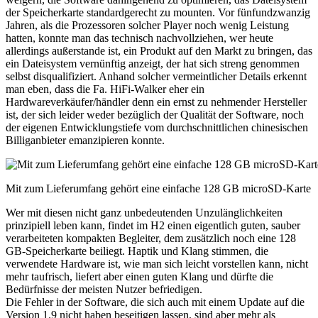
der Speicherkarte standardgerecht zu mounten. Vor fünfundzwanzig
Jahren, als die Prozessoren solcher Player noch wenig Leistung
hatten, konnte man das technisch nachvollziehen, wer heute
allerdings außerstande ist, ein Produkt auf den Markt zu bringen, das
ein Dateisystem vernünftig anzeigt, der hat sich streng genommen
selbst disqualifiziert. Anhand solcher vermeintlicher Details erkennt
man eben, dass die Fa. HiFi-Walker eher ein
Hardwareverkäufer/händler denn ein ernst zu nehmender Hersteller
ist, der sich leider weder bezüglich der Qualität der Software, noch
der eigenen Entwicklungstiefe vom durchschnittlichen chinesischen
Billiganbieter emanzipieren konnte.
Mit zum Lieferumfang gehört eine einfache 128 GB microSD-Karte
Wer mit diesen nicht ganz unbedeutenden Unzulänglichkeiten
prinzipiell leben kann, findet im H2 einen eigentlich guten, sauber
verarbeiteten kompakten Begleiter, dem zusätzlich noch eine 128
GB-Speicherkarte beiliegt. Haptik und Klang stimmen, die
verwendete Hardware ist, wie man sich leicht vorstellen kann, nicht
mehr taufrisch, liefert aber einen guten Klang und dürfte die
Bedürfnisse der meisten Nutzer befriedigen.
Die Fehler in der Software, die sich auch mit einem Update auf die
Version 1.9 nicht haben beseitigen lassen, sind aber mehr als