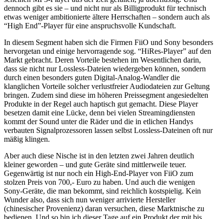
dennoch gibt es sie – und nicht nur als Billigprodukt für technisch
etwas weniger ambitionierte ältere Herrschaften – sondern auch als
“High End”-Player für eine anspruchsvolle Kundschaft.
In diesem Segment haben sich die Firmen FiiO und Sony besonders
hervorgetan und einige hervorragende sog. “HiRes-Player” auf den
Markt gebracht. Deren Vorteile bestehen im Wesentlichen darin,
dass sie nicht nur Lossless-Dateien wiedergeben können, sondern
durch einen besonders guten Digital-Analog-Wandler die
klanglichen Vorteile solcher verlustfreier Audiodateien zur Geltung
bringen. Zudem sind diese im höheren Preissegment angesiedelten
Produkte in der Regel auch haptisch gut gemacht. Diese Player
besetzen damit eine Lücke, denn bei vielen Streamingdiensten
kommt der Sound unter die Räder und die in etlichen Handys
verbauten Signalprozessoren lassen selbst Lossless-Dateinen oft nur
mäßig klingen.
Aber auch diese Nische ist in den letzten zwei Jahren deutlich
kleiner geworden – und gute Geräte sind mittlerweile teuer.
Gegenwärtig ist nur noch ein High-End-Player von FiiO zum
stolzen Preis von 700,- Euro zu haben. Und auch die wenigen
Sony-Geräte, die man bekommt, sind reichlich kostspielig. Kein
Wunder also, dass sich nun weniger arrivierte Hersteller
(chinesischer Provenienz) daran versuchen, diese Marktnische zu
bedienen. Und so bin ich dieser Tage auf ein Produkt der mit bis