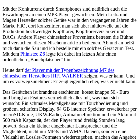
Mit der Konkurrenz durch Smartphones sind natürlich auch die
Erwartungen an einen MP3-Player gewachsen. Mein Leib- und
Magen-Hersteller solcher Geräte war in den vergangenen Jahren die
Marke FiiO, dort konzentriert man sich aber mittlerweile auf die
Produktion hochwertiger Kopfhörer, Kopfhörerverstärker und
DACs. Andere Player chinesischer Provenienz betreten die Bühne
und versuchen, diesen Nischenmarkt zu bedienen. Ab und an beißt
mich dann die Sau und ich bestelle mir ein solches Gerät zum Test.
Mit dem
Phinistec Z6
legte ich dabei im letzten Jahr einen
ordentlichen „Bauchplatscher“ hin.
Heute darf
der Player mit der Typenbezeichnung M7 des
chinesischen Herstellers HIFI WALKER
zeigen, was er kann. Und
um es vorwegzunehmen: Er zeigt eigentlich eher, was er nicht kann.
Das Gerätchen ist brandneu erschienen, kostet knappe 50,- Euro
und bringt an Features vermeintlich alles mit, was man sich
wünscht: Ein schmales Metallgehäuse mit Touchbedienung und
großem, scharfem Display, 64 GB interner Speicher, erweiterbar per
microSD-Karte, UKW-Radio, Aufnahmefunktion und ein Akku mit
500 mAh Kapazität, der den Player rund dreißig Stunden lang
powert, dazu ein kleiner eingebauter Lautsprecher und die
Möglichkeit, nicht nur MP3s und WMA-Dateien, sondern eine
Vielzahl an Lossles-Formaten wiederzugeben, machen das Angebot