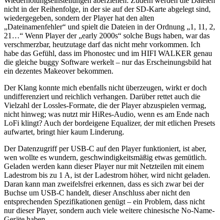
Wiederholungseinstellungen aberziehen. Zudem werden die Dateien
nicht in der Reihenfolge, in der sie auf der SD-Karte abgelegt sind,
wiedergegeben, sondern der Player hat den alten
„Dateinamenfehler“ und spielt die Dateien in der Ordnung „1, 11, 2,
21…“ Wenn Player der „early 2000s“ solche Bugs haben, war das
verschmerzbar, heutzutage darf das nicht mehr vorkommen. Ich
habe das Gefühl, dass im Phonostec und im HIFI WALKER genau
die gleiche buggy Software werkelt – nur das Erscheinungsbild hat
ein dezentes Makeover bekommen.
Der Klang konnte mich ebenfalls nicht überzeugen, wirkt er doch
undifferenziert und reichlich verhangen. Darüber rettet auch die
Vielzahl der Lossles-Formate, die der Player abzuspielen vermag,
nicht hinweg; was nutzt mir HiRes-Audio, wenn es am Ende nach
LoFi klingt? Auch der bordeigene Equalizer, der mit etlichen Presets
aufwartet, bringt hier kaum Linderung.
Der Datenzugriff per USB-C auf den Player funktioniert, ist aber,
wen wollte es wundern, geschwindigkeitsmäßig etwas gemütlich.
Geladen werden kann dieser Player nur mit Netzteilen mit einem
Ladestrom bis zu 1 A, ist der Ladestrom höher, wird nicht geladen.
Daran kann man zweifelsfrei erkennen, dass es sich zwar bei der
Buchse um USB-C handelt, dieser Anschluss aber nicht den
entsprechenden Spezifikationen genügt – ein Problem, dass nicht
nur dieser Player, sondern auch viele weitere chinesische No-Name-
Geräte haben.