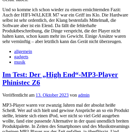
Und so komme ich schon wieder zu einem ernüchternden Fazit:
Auch der HIFI-WALKER M7 war ein Griff ins Klo. Die Hardware
selbst ist sehr ordentlich, der Klang bestenfalls Mittelmaß, die
Software aber ist ein Elend. Da fällt die fehlerhafte
Produktbeschreibung, die Dinge verspricht, die der Player nicht
halten kann, schon kaum mehr ins Gewicht. Einige Ansätze waren
sehr vernünftig – aber letztlich kann das Gerät nicht überzeugen.
allgemein
gadgets
musik
Im Test: Der „High End“-MP3-Player
Phinistec Z6
Veröffentlicht am
13. Oktober 2023
von
admin
MP3-Player waren vor zwanzig Jahren mal der absolut heiße
Scheiß. Wer auf sich hielt und gewisse Ansprüche an so ein Produkt
stellte, leistete sich einen iPod, wer nicht so viel Geld ausgeben
wollte, fand eine passende Alternative in der quasi unendlich breiten
Produktpalette. In Zeiten des Smartphones und des Musikstreamings
scheinen MP3-Player aus der Zeit gefallen, ja überflüssig. Und