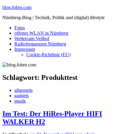
Skip
blog.fohrn.com
to
Nürnberg-Blog | Technik, Politik und (digital) lifestyle
content
Fotos
offenes WLAN in Nürnberg
Wettercam Veilhof
Radiofrequenzen Nürnberg
Impressum
Cookie-Richtlinie (EU)
Schlagwort:
Produkttest
allgemein
gadgets
musik
Im Test: Der HiRes-Player HIFI
WALKER H2