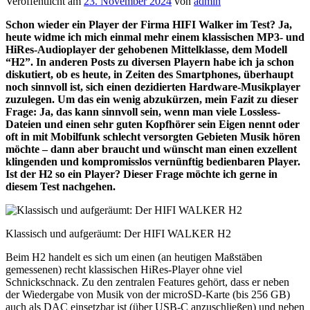
Veröffentlicht am
23. November 2024
von
admin
Schon wieder ein Player der Firma HIFI Walker im Test? Ja,
heute widme ich mich einmal mehr einem klassischen MP3- und
HiRes-Audioplayer der gehobenen Mittelklasse, dem Modell
“H2”. In anderen Posts zu diversen Playern habe ich ja schon
diskutiert, ob es heute, in Zeiten des Smartphones, überhaupt
noch sinnvoll ist, sich einen dezidierten Hardware-Musikplayer
zuzulegen. Um das ein wenig abzukürzen, mein Fazit zu dieser
Frage: Ja, das kann sinnvoll sein, wenn man viele Lossless-
Dateien und einen sehr guten Kopfhörer sein Eigen nennt oder
oft in mit Mobilfunk schlecht versorgten Gebieten Musik hören
möchte – dann aber braucht und wünscht man einen exzellent
klingenden und kompromisslos vernünftig bedienbaren Player.
Ist der H2 so ein Player? Dieser Frage möchte ich gerne in
diesem Test nachgehen.
Klassisch und aufgeräumt: Der HIFI WALKER H2
Beim H2 handelt es sich um einen (an heutigen Maßstäben
gemessenen) recht klassischen HiRes-Player ohne viel
Schnickschnack. Zu den zentralen Features gehört, dass er neben
der Wiedergabe von Musik von der microSD-Karte (bis 256 GB)
auch als DAC einsetzbar ist (über USB-C anzuschließen) und neben