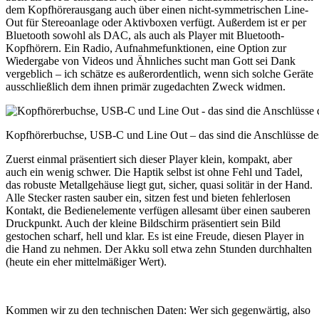
dem Kopfhörerausgang auch über einen nicht-symmetrischen Line-
Out für Stereoanlage oder Aktivboxen verfügt. Außerdem ist er per
Bluetooth sowohl als DAC, als auch als Player mit Bluetooth-
Kopfhörern. Ein Radio, Aufnahmefunktionen, eine Option zur
Wiedergabe von Videos und Ähnliches sucht man Gott sei Dank
vergeblich – ich schätze es außerordentlich, wenn sich solche Geräte
ausschließlich dem ihnen primär zugedachten Zweck widmen.
Kopfhörerbuchse, USB-C und Line Out – das sind die Anschlüsse d
Zuerst einmal präsentiert sich dieser Player klein, kompakt, aber
auch ein wenig schwer. Die Haptik selbst ist ohne Fehl und Tadel,
das robuste Metallgehäuse liegt gut, sicher, quasi solitär in der Hand.
Alle Stecker rasten sauber ein, sitzen fest und bieten fehlerlosen
Kontakt, die Bedienelemente verfügen allesamt über einen sauberen
Druckpunkt. Auch der kleine Bildschirm präsentiert sein Bild
gestochen scharf, hell und klar. Es ist eine Freude, diesen Player in
die Hand zu nehmen. Der Akku soll etwa zehn Stunden durchhalten
(heute ein eher mittelmäßiger Wert).
Kommen wir zu den technischen Daten: Wer sich gegenwärtig, also