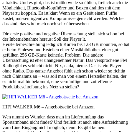
attraktiv. Und es gibt, das ist mittlerweile so üblich, freilich auch die
Möglichkeit, Bluetooth-Kopfhörer und Boxen drahtlos mit dem
Player zu koppeln. Es ist klar: Wenn so ein Gerät einen Fuffie
kostet, müssen irgendwo Kompromisse gemacht werden. Welche
das sind, das wird mich noch sehr überraschen.
Die erste positive und negative Überraschung stellt sich schon bei
der Inbetriebnahme heraus: Soll der Player lt.
Herstellerbeschreibung lediglich Karten bis 128 GB mounten, so hat
er beim Einlesen und Erstellen einer Musikbibliothek einer gut
gefüllten 256 GB-Karte keinerlei Problem. Die andere
Überraschung ist eher unangenehmer Natur: Das versprochene FM-
Radio gibt es schlicht nicht. Nix, nada, niente. Das ist ein Player
ohne Radio. Das ganze Angebot fühlt sich schon wieder so richtig
nach Chinaranz an – was soll man von einem Hersteller halten, der
es nicht mal hinbekommt, eine vernünftige und zutreffende
Produktbeschreibung ins Netz zu stellen?
HIFI WALKER M6 – Angebotsseite bei Amazon
Wen nimmt es Wunder, dass man im Lieferumfang das
Sportarmband nicht findet? Und freilich ist auch eine Aufzeichnung
vom Line-Eingang nicht möglich, denn: Es gibt keinen.