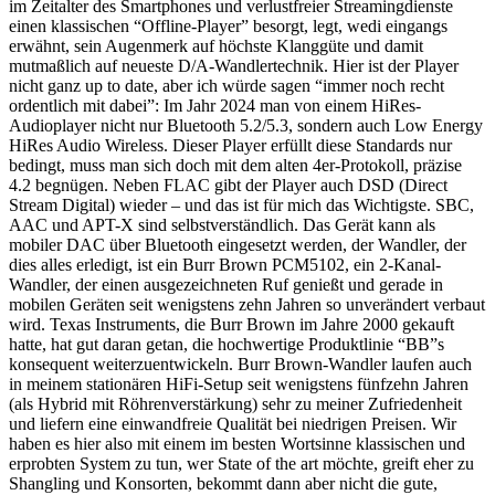
im Zeitalter des Smartphones und verlustfreier Streamingdienste
einen klassischen “Offline-Player” besorgt, legt, wedi eingangs
erwähnt, sein Augenmerk auf höchste Klanggüte und damit
mutmaßlich auf neueste D/A-Wandlertechnik. Hier ist der Player
nicht ganz up to date, aber ich würde sagen “immer noch recht
ordentlich mit dabei”: Im Jahr 2024 man von einem HiRes-
Audioplayer nicht nur Bluetooth 5.2/5.3, sondern auch Low Energy
HiRes Audio Wireless. Dieser Player erfüllt diese Standards nur
bedingt, muss man sich doch mit dem alten 4er-Protokoll, präzise
4.2 begnügen. Neben FLAC gibt der Player auch DSD (Direct
Stream Digital) wieder – und das ist für mich das Wichtigste. SBC,
AAC und APT-X sind selbstverständlich. Das Gerät kann als
mobiler DAC über Bluetooth eingesetzt werden, der Wandler, der
dies alles erledigt, ist ein Burr Brown PCM5102, ein 2-Kanal-
Wandler, der einen ausgezeichneten Ruf genießt und gerade in
mobilen Geräten seit wenigstens zehn Jahren so unverändert verbaut
wird. Texas Instruments, die Burr Brown im Jahre 2000 gekauft
hatte, hat gut daran getan, die hochwertige Produktlinie “BB”s
konsequent weiterzuentwickeln. Burr Brown-Wandler laufen auch
in meinem stationären HiFi-Setup seit wenigstens fünfzehn Jahren
(als Hybrid mit Röhrenverstärkung) sehr zu meiner Zufriedenheit
und liefern eine einwandfreie Qualität bei niedrigen Preisen. Wir
haben es hier also mit einem im besten Wortsinne klassischen und
erprobten System zu tun, wer State of the art möchte, greift eher zu
Shangling und Konsorten, bekommt dann aber nicht die gute,