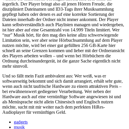
ärgerlich. Der Player bringt also all jenen Hörern Freude, die
diszipliniert Dateinamen und ID3-Tags ihrer Musiksammlung
gepflegt haben oder denen es auf eine korrekte Sortierung der
Dateien innerhalb der Ordner nicht immer ankommt. Der Player
kann selbstverständlich auch Playlisten managen und wiedergeben,
ist hier aber auf eine Gesamtzahl von 14.999 Titeln limitiert. Wer
“nur” Musik hört, für den mag dies keine allzu schwerwiegende
Limitation sein, wer aber seine Hörbuchsammlung auf dem Player
nutzen möchte, wird bei einer gut gefüllten 256 GB-Karte hier
schnell an seine Grenzen kommen und lieber mit der Ordneransicht
des Players arbeiten wollen – und wenn bei Hörbüchern die
Ordnung durcheinandergerät, ist die ganze Sache eigentlich nicht
mehr sinnvoll.
Und so fällt mein Fazit ambivalent aus: Wer weiß, was er
softwareseitig bekommt und sich damit arrangiert, erhält sehr gute,
wenn auch nicht taufrische Hardware zu einem attraktiven Preis –
bei erwähnenswert gediegener Verarbeitung. Wer neben der
Hardware auch auf eine vernünftige Software angewiesen ist und
als Menüsprache nicht allein Chinesisch und Englisch nutzen
möchte, sucht mit mir weiter nach dem perfekten HiRes-
Audioplayer für vernünftiges Geld.
gadgets
musik