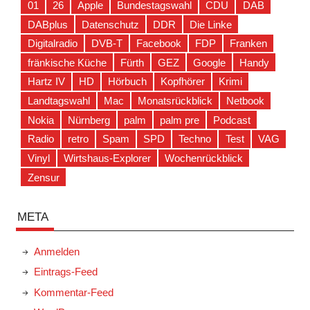
01
26
Apple
Bundestagswahl
CDU
DAB
DABplus
Datenschutz
DDR
Die Linke
Digitalradio
DVB-T
Facebook
FDP
Franken
fränkische Küche
Fürth
GEZ
Google
Handy
Hartz IV
HD
Hörbuch
Kopfhörer
Krimi
Landtagswahl
Mac
Monatsrückblick
Netbook
Nokia
Nürnberg
palm
palm pre
Podcast
Radio
retro
Spam
SPD
Techno
Test
VAG
Vinyl
Wirtshaus-Explorer
Wochenrückblick
Zensur
META
Anmelden
Eintrags-Feed
Kommentar-Feed