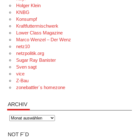
Holger Klein
KNBG
Konsumpf
Kraftfuttermischwerk
Lower Class Magazine
Marco Wenzel – Der Wenz
netz10
netzpolitik.org
Sugar Ray Banister
Sven sagt
vice
Z-Bau
zonebattler´s homezone
ARCHIV
Archiv
NOT F´D