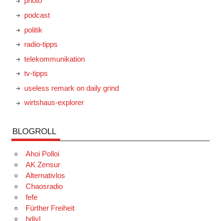
photo
podcast
politik
radio-tipps
telekommunikation
tv-tipps
useless remark on daily grind
wirtshaus-explorer
BLOGROLL
Ahoi Polloi
AK Zensur
Alternativlos
Chaosradio
fefe
Fürther Freiheit
hdiyl