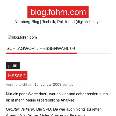
Skip
to
blog.fohrn.com
content
Nürnberg-Blog | Technik, Politik und (digital) lifestyle
SCHLAGWORT:
HESSENWAHL 09
politik
Hessen
Veröffentlicht am
18. Januar 2009
von
admin
Nur ein paar Worte dazu, war eh klar und daher rentiert auch
nicht mehr. Meine urpersönliche Analyse:
Größter Verlierer:
Die SPD. Da war auch nichts zu retten.
Armer TSG. Armes Opfer. Aber er wollte das ja.