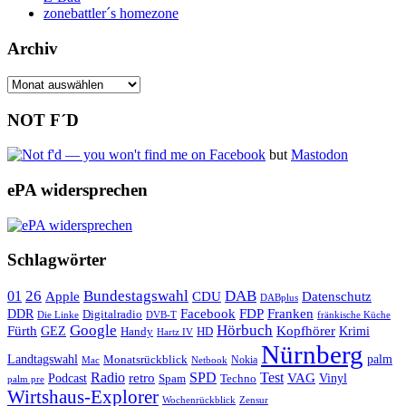
zonebattler´s homezone
Archiv
Archiv
NOT F´D
but
Mastodon
ePA widersprechen
Schlagwörter
26
Bundestagswahl
DAB
01
Apple
CDU
Datenschutz
DABplus
Facebook
Franken
DDR
FDP
Digitalradio
Die Linke
DVB-T
fränkische Küche
Google
Hörbuch
Fürth
Kopfhörer
GEZ
Krimi
Handy
HD
Hartz IV
Nürnberg
Landtagswahl
Monatsrückblick
palm
Nokia
Mac
Netbook
Radio
retro
SPD
Test
VAG
Podcast
Techno
Vinyl
Spam
palm pre
Wirtshaus-Explorer
Wochenrückblick
Zensur