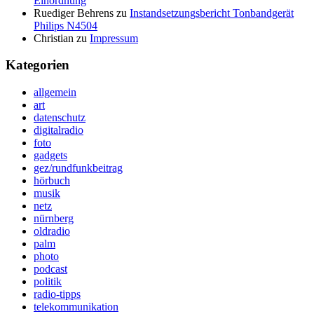
Einordnung
Ruediger Behrens
zu
Instandsetzungsbericht Tonbandgerät
Philips N4504
Christian
zu
Impressum
Kategorien
allgemein
art
datenschutz
digitalradio
foto
gadgets
gez/rundfunkbeitrag
hörbuch
musik
netz
nürnberg
oldradio
palm
photo
podcast
politik
radio-tipps
telekommunikation