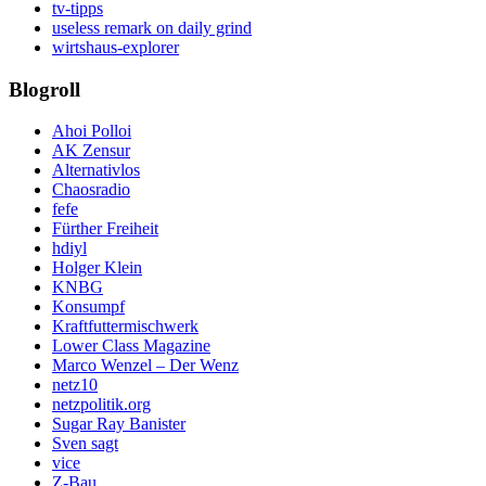
tv-tipps
useless remark on daily grind
wirtshaus-explorer
Blogroll
Ahoi Polloi
AK Zensur
Alternativlos
Chaosradio
fefe
Fürther Freiheit
hdiyl
Holger Klein
KNBG
Konsumpf
Kraftfuttermischwerk
Lower Class Magazine
Marco Wenzel – Der Wenz
netz10
netzpolitik.org
Sugar Ray Banister
Sven sagt
vice
Z-Bau