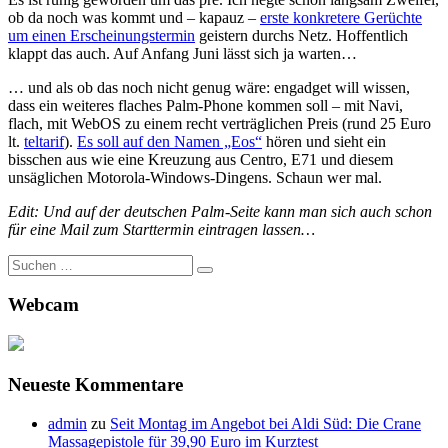
ob da noch was kommt und – kapauz –
erste konkretere Gerüchte
um einen Erscheinungstermin
geistern durchs Netz. Hoffentlich
klappt das auch. Auf Anfang Juni lässt sich ja warten…
… und als ob das noch nicht genug wäre: engadget will wissen,
dass ein weiteres flaches Palm-Phone kommen soll – mit Navi,
flach, mit WebOS zu einem recht verträglichen Preis (rund 25 Euro
lt.
teltarif
).
Es soll auf den Namen „Eos“
hören und sieht ein
bisschen aus wie eine Kreuzung aus Centro, E71 und diesem
unsäglichen Motorola-Windows-Dingens. Schaun wer mal.
Edit: Und auf der deutschen Palm-Seite kann man sich auch schon
für eine Mail zum Starttermin eintragen lassen…
Suche
nach:
Webcam
Neueste Kommentare
admin
zu
Seit Montag im Angebot bei Aldi Süd: Die Crane
Massagepistole für 39,90 Euro im Kurztest