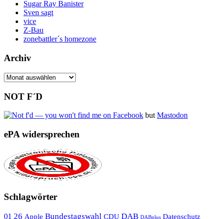
Sugar Ray Banister
Sven sagt
vice
Z-Bau
zonebattler´s homezone
Archiv
Archiv
NOT F´D
but
Mastodon
ePA widersprechen
Schlagwörter
26
Bundestagswahl
DAB
01
Apple
CDU
Datenschutz
DABplus