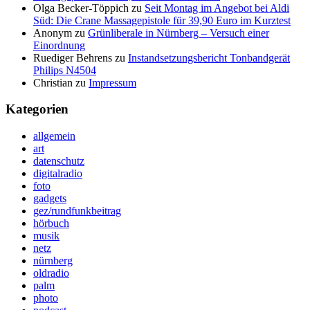
Olga Becker-Töppich
zu
Seit Montag im Angebot bei Aldi
Süd: Die Crane Massagepistole für 39,90 Euro im Kurztest
Anonym
zu
Grünliberale in Nürnberg – Versuch einer
Einordnung
Ruediger Behrens
zu
Instandsetzungsbericht Tonbandgerät
Philips N4504
Christian
zu
Impressum
Kategorien
allgemein
art
datenschutz
digitalradio
foto
gadgets
gez/rundfunkbeitrag
hörbuch
musik
netz
nürnberg
oldradio
palm
photo