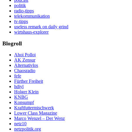
podcast
politik
radio-tipps
telekommunikation
tv-tipps
useless remark on daily grind
wirtshaus-explorer
Blogroll
Ahoi Polloi
AK Zensur
Alternativlos
Chaosradio
fefe
Fürther Freiheit
hdiyl
Holger Klein
KNBG
Konsumpf
Kraftfuttermischwerk
Lower Class Magazine
Marco Wenzel – Der Wenz
netz10
netzpolitik.org