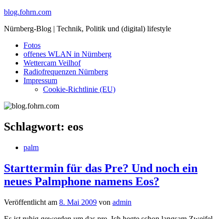
Skip
blog.fohrn.com
to
Nürnberg-Blog | Technik, Politik und (digital) lifestyle
content
Fotos
offenes WLAN in Nürnberg
Wettercam Veilhof
Radiofrequenzen Nürnberg
Impressum
Cookie-Richtlinie (EU)
Schlagwort:
eos
palm
Starttermin für das Pre? Und noch ein
neues Palmphone namens Eos?
Veröffentlicht am
8. Mai 2009
von
admin
Es ist ruhig geworden um das pre. Ich hegte schon langsam Zweifel,