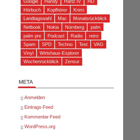
Google
Handy
Hartz IV
HD
Hörbuch
Kopfhörer
Krimi
Landtagswahl
Mac
Monatsrückblick
Netbook
Nokia
Nürnberg
palm
palm pre
Podcast
Radio
retro
Spam
SPD
Techno
Test
VAG
Vinyl
Wirtshaus-Explorer
Wochenrückblick
Zensur
META
Anmelden
Eintrags-Feed
Kommentar-Feed
WordPress.org