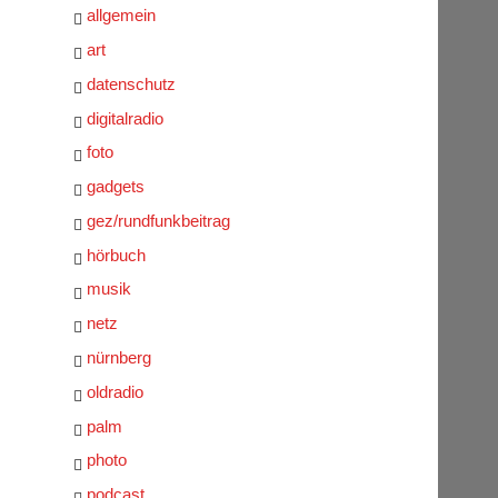
allgemein
art
datenschutz
digitalradio
foto
gadgets
gez/rundfunkbeitrag
hörbuch
musik
netz
nürnberg
oldradio
palm
photo
podcast