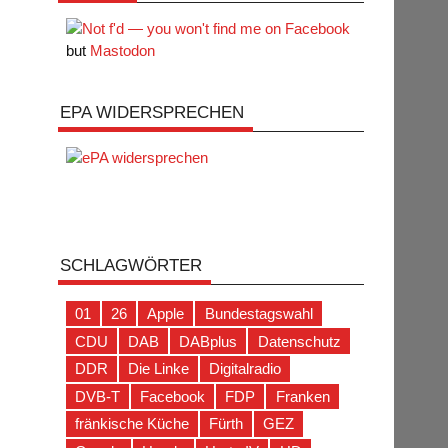
but
Mastodon
EPA WIDERSPRECHEN
SCHLAGWÖRTER
01
26
Apple
Bundestagswahl
CDU
DAB
DABplus
Datenschutz
DDR
Die Linke
Digitalradio
DVB-T
Facebook
FDP
Franken
fränkische Küche
Fürth
GEZ