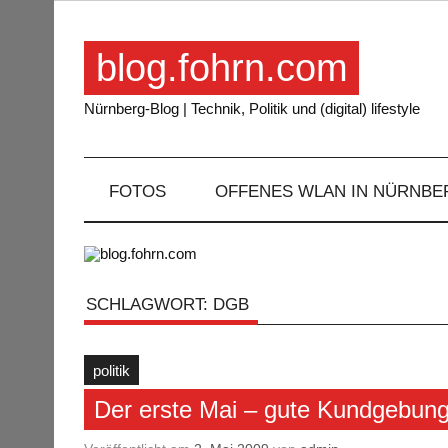
Skip
to
content
blog.fohrn.com
Nürnberg-Blog | Technik, Politik und (digital) lifestyle
FOTOS
OFFENES WLAN IN NÜRNBE
SCHLAGWORT:
DGB
politik
Der erste Mai – gute Kundgebun