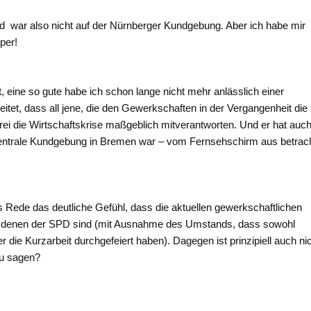
und war also nicht auf der Nürnberger Kundgebung. Aber ich habe mir
per!
eine so gute habe ich schon lange nicht mehr anlässlich einer
tet, dass all jene, die den Gewerkschaften in der Vergangenheit die
erei die Wirtschaftskrise maßgeblich mitverantworten. Und er hat auch
 zentrale Kundgebung in Bremen war – vom Fernsehschirm aus betrac
rs Rede das deutliche Gefühl, dass die aktuellen gewerkschaftlichen
an denen der SPD sind (mit Ausnahme des Umstands, dass sowohl
ie Kurzarbeit durchgefeiert haben). Dagegen ist prinzipiell auch ni
zu sagen?