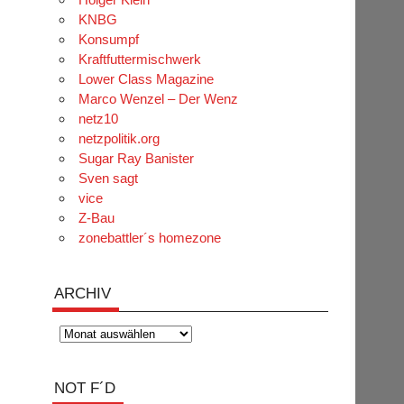
KNBG
Konsumpf
Kraftfuttermischwerk
Lower Class Magazine
Marco Wenzel – Der Wenz
netz10
netzpolitik.org
Sugar Ray Banister
Sven sagt
vice
Z-Bau
zonebattler´s homezone
ARCHIV
Archiv
NOT F´D