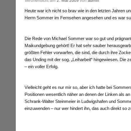
Veröffentlicht am
2. Mai 2009
von
admin
Heute war ich nicht so brav wie in den letzten Jahren 
Herrn Sommer im Fernsehen angesehen und es war su
Die Rede von Michael Sommer war so gut und prägnant, 
Maikundgebung gehört! Er hat sehr sauber herausgearbei
größten Fehler vorwarfen, die sind, die durch ihre Zock
das Unding mit der sog. „Leiharbeit“ hingewiesen. Die
– ein voller Erfolg.
Vielleicht geht es nur mir so, aber ich hatte bei Somme
Positionen wesentlich näher an denen der Linken als 
Schrank-Walter Steinmeier in Ludwigshafen und Sommer d
einzuwenden – nur wer hindert ihn, das auch direkt so 