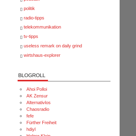
politik
radio-tipps
telekommunikation
tv-tipps
useless remark on daily grind
wirtshaus-explorer
BLOGROLL
Ahoi Polloi
AK Zensur
Alternativlos
Chaosradio
fefe
Fürther Freiheit
hdiyl
Holger Klein