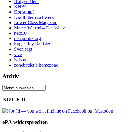
Holger Klein
KNBG
Konsumpf
Kraftfuttermischwerk
Lower Class Magazine
Marco Wenzel – Der Wenz
netz10
netzpolitik.org
Sugar Ray Banister
Sven sagt
vice
Z-Bau
zonebattler´s homezone
Archiv
Archiv
NOT F´D
but
Mastodon
ePA widersprechen