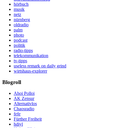
hörbuch
musik
netz
nürnberg
oldradio
palm
photo
podcast
politik
radio-tipps
telekommunikation
tv-tipps
useless remark on daily grind
wirtshaus-explorer
Blogroll
Ahoi Polloi
AK Zensur
Alternativlos
Chaosradio
fefe
Fürther Freiheit
hdiyl