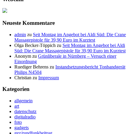
Neueste Kommentare
admin
zu
Seit Montag im Angebot bei Aldi Süd: Die Crane
Massagepistole für 39,90 Euro im Kurztest
Olga Becker-Töppich
zu
Seit Montag im Angebot bei Aldi
Süd: Die Crane Massagepistole für 39,90 Euro im Kurztest
Anonym
zu
Grünliberale in Nürnberg – Versuch einer
Einordnung
Ruediger Behrens
zu
Instandsetzungsbericht Tonbandgerät
Philips N4504
Christian
zu
Impressum
Kategorien
allgemein
art
datenschutz
digitalradio
foto
gadgets
gez/rundfunkbeitrag