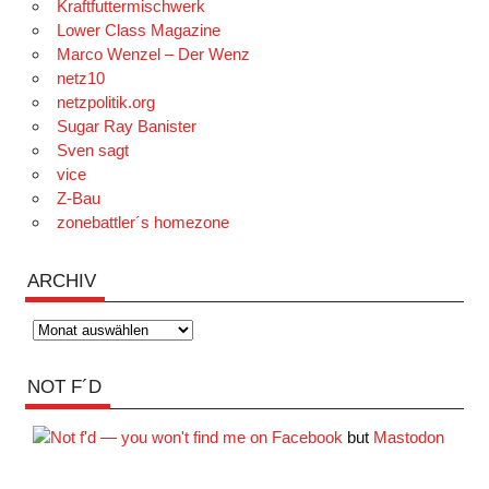
Kraftfuttermischwerk
Lower Class Magazine
Marco Wenzel – Der Wenz
netz10
netzpolitik.org
Sugar Ray Banister
Sven sagt
vice
Z-Bau
zonebattler´s homezone
ARCHIV
Archiv
NOT F´D
but
Mastodon