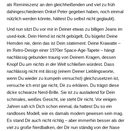
als Reminiszenz an den gleichheißenden und viel zu früh
dahingeschiedenen Onkel Peter gegeben haben, noch einmal
nützlich werden könnte, hättest Du selbst nicht geglaubt).
Und nun sitzt Du vor mir in Deiner etwas zu billigen Jeans im
used-look. Dein Hemd ist nicht gebügelt, Du bügelst Deine
Hemden nie, denn das ist Dein
statement
. Deine Krawatte –
im Retro-Design einer 1970er Space-Age-Tapete – hängt
nachlässig gebunden traurig von Deinem Kragen, dessen
Knopf Du
um nichts in der Welt
schließen würdest. Dass
nachlässig nicht mit
lässig
(einem Deiner Lieblingsworte,
wenn Du wieder zu kumpeln versuchst) gleichzusetzen ist,
versuche ich erst gar nicht, Dir zu erklären. Du trägst diese
dicke schwarze Nerd-Brille. Sie ist zu ausladend für Dein
schmales, weißes Gesicht, sie steht Dir nicht. Vor einigen
Jahren sah ich Dich schon einmal, da hattest Du so ein
randloses Modell, wie es damals modern gewesen sein mag.
Es stand Dir auch nicht richtig – aber immerhin besser als der
viel zu große Nerdbalken, der Dir nun ständig von der Nase