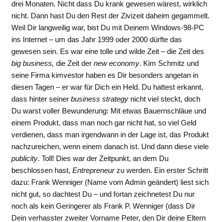
drei Monaten. Nicht dass Du krank gewesen wärest, wirklich
nicht. Dann hast Du den Rest der Zivizeit daheim gegammelt.
Weil Dir langweilig war, bist Du mit Deinem Windows-98-PC
ins Internet – um das Jahr 1999 oder 2000 dürfte das
gewesen sein. Es war eine tolle und wilde Zeit – die Zeit des
big business,
die Zeit der
new economy
. Kim Schmitz und
seine Firma kimvestor haben es Dir besonders angetan in
diesen Tagen – er war für Dich ein Held. Du hattest erkannt,
dass hinter seiner
business strategy
nicht viel steckt, doch
Du warst voller Bewunderung: Mit etwas Bauernschläue und
einem Produkt, dass man noch gar nicht hat, so viel Geld
verdienen, dass man irgendwann in der Lage ist, das Produkt
nachzureichen, wenn einem danach ist. Und dann diese viele
publicity
. Toll! Dies war der Zeitpunkt, an dem Du
beschlossen hast,
Entrepreneur
zu werden. Ein erster Schritt
dazu: Frank Wenniger (Name vom Admin geändert) liest sich
nicht gut, so dachtest Du – und fortan zeichnetest Du nur
noch als kein Geringerer als Frank P. Wenniger (dass Dir
Dein verhasster zweiter Vorname Peter, den Dir deine Eltern