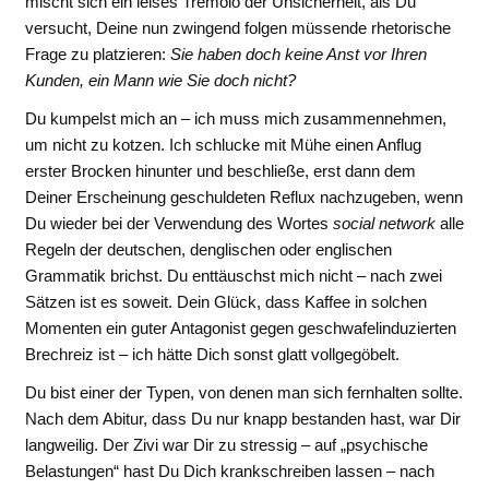
mischt sich ein leises Tremolo der Unsicherheit, als Du
versucht, Deine nun zwingend folgen müssende rhetorische
Frage zu platzieren:
Sie haben doch keine Anst vor Ihren
Kunden, ein Mann wie Sie doch nicht?
Du kumpelst mich an – ich muss mich zusammennehmen,
um nicht zu kotzen. Ich schlucke mit Mühe einen Anflug
erster Brocken hinunter und beschließe, erst dann dem
Deiner Erscheinung geschuldeten Reflux nachzugeben, wenn
Du wieder bei der Verwendung des Wortes
social network
alle
Regeln der deutschen, denglischen oder englischen
Grammatik brichst. Du enttäuschst mich nicht – nach zwei
Sätzen ist es soweit. Dein Glück, dass Kaffee in solchen
Momenten ein guter Antagonist gegen geschwafelinduzierten
Brechreiz ist – ich hätte Dich sonst glatt vollgegöbelt.
Du bist einer der Typen, von denen man sich fernhalten sollte.
Nach dem Abitur, dass Du nur knapp bestanden hast, war Dir
langweilig. Der Zivi war Dir zu stressig – auf „psychische
Belastungen“ hast Du Dich krankschreiben lassen – nach