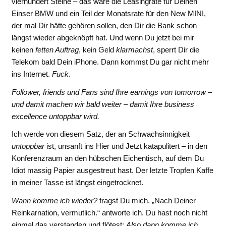
vierhundert Steine – das wäre die Leasingrate für Deinen
Einser BMW und ein Teil der Monatsrate für den New MINI,
der mal Dir hätte gehören sollen, den Dir die Bank schon
längst wieder abgeknöpft hat. Und wenn Du jetzt bei mir
keinen
fetten Auftrag
, kein Geld
klarmachst
, sperrt Dir die
Telekom bald Dein iPhone. Dann kommst Du gar nicht mehr
ins Internet.
Fuck
.
Follower, friends und Fans sind Ihre earnings von tomorrow –
und damit machen wir bald weiter – damit Ihre business
excellence untoppbar wird.
Ich werde von diesem Satz, der an Schwachsinnigkeit
untoppbar
ist, unsanft ins Hier und Jetzt katapulitert – in den
Konferenzraum an den hübschen Eichentisch, auf dem Du
Idiot massig Papier ausgestreut hast. Der letzte Tropfen Kaffe
in meiner Tasse ist längst eingetrocknet.
Wann komme ich wieder?
fragst Du mich. „Nach Deiner
Reinkarnation, vermutlich.“ antworte ich. Du hast noch nicht
einmal das verstanden und flötest:
Also dann komme ich