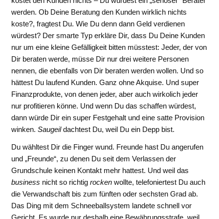
kostet den Kunden nichts – Du würdest ein „seriöser“ Berater
werden. Ob Deine Beratung den Kunden wirklich nichts
koste?, fragtest Du. Wie Du denn dann Geld verdienen
würdest? Der smarte Typ erkläre Dir, dass Du Deine Kunden
nur um eine kleine Gefälligkeit bitten müsstest: Jeder, der von
Dir beraten werde, müsse Dir nur drei weitere Personen
nennen, die ebenfalls von Dir beraten werden wollen. Und so
hättest Du laufend Kunden. Ganz ohne Akquise. Und super
Finanzprodukte, von denen jeder, aber auch wirkolich jeder
nur profitieren könne. Und wenn Du das schaffen würdest,
dann würde Dir ein super Festgehalt und eine satte Provision
winken.
Saugeil
dachtest Du, weil Du ein Depp bist.
Du wähltest Dir die Finger wund. Freunde hast Du angerufen
und „Freunde“, zu denen Du seit dem Verlassen der
Grundschule keinen Kontakt mehr hattest. Und weil das
business
nicht so richtig
rocken
wollte, telefoniertest Du auch
die Verwandschaft bis zum fünften oder sechsten Grad ab.
Das Ding mit dem Schneeballsystem landete schnell vor
Gericht. Es wurde nur deshalb eine Bewährungsstrafe, weil