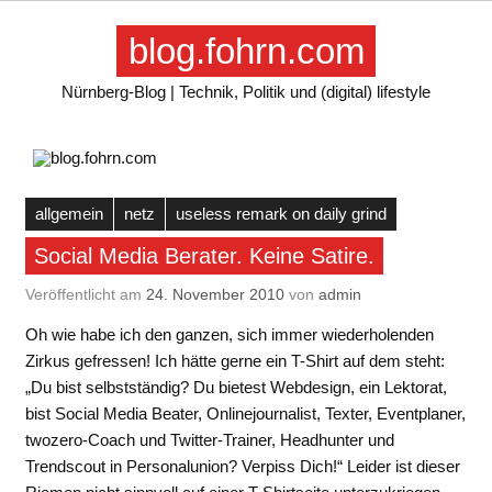
Skip
to
blog.fohrn.com
content
Nürnberg-Blog | Technik, Politik und (digital) lifestyle
allgemein
netz
useless remark on daily grind
Social Media Berater. Keine Satire.
Veröffentlicht am
24. November 2010
von
admin
Oh wie habe ich den ganzen, sich immer wiederholenden
Zirkus gefressen! Ich hätte gerne ein T-Shirt auf dem steht:
„Du bist selbstständig? Du bietest Webdesign, ein Lektorat,
bist Social Media Beater, Onlinejournalist, Texter, Eventplaner,
twozero-Coach und Twitter-Trainer, Headhunter und
Trendscout in Personalunion? Verpiss Dich!“ Leider ist dieser