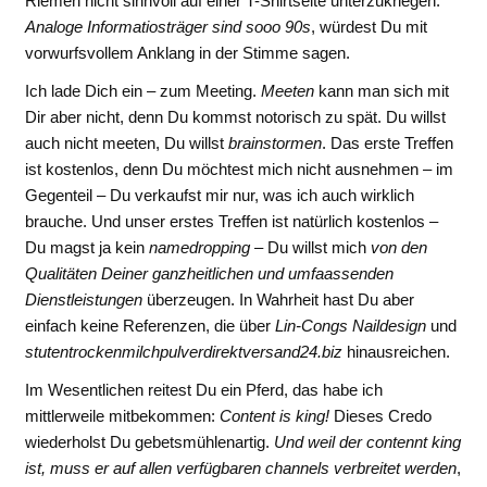
Riemen nicht sinnvoll auf einer T-Shirtseite unterzukriegen.
Analoge Informatiosträger sind sooo 90s
, würdest Du mit
vorwurfsvollem Anklang in der Stimme sagen.
Ich lade Dich ein – zum Meeting.
Meeten
kann man sich mit
Dir aber nicht, denn Du kommst notorisch zu spät. Du willst
auch nicht meeten, Du willst
brainstormen
. Das erste Treffen
ist kostenlos, denn Du möchtest mich nicht ausnehmen – im
Gegenteil – Du verkaufst mir nur, was ich auch wirklich
brauche. Und unser erstes Treffen ist natürlich kostenlos –
Du magst ja kein
namedropping
– Du willst mich
von den
Qualitäten
Deiner ganzheitlichen und umfaassenden
Dienstleistungen
überzeugen. In Wahrheit hast Du aber
einfach keine Referenzen, die über
Lin-Congs Naildesign
und
stutentrockenmilchpulverdirektversand24.biz
hinausreichen.
Im Wesentlichen reitest Du ein Pferd, das habe ich
mittlerweile mitbekommen:
Content is king!
Dieses Credo
wiederholst Du gebetsmühlenartig.
Und weil der contennt king
ist, muss er auf allen verfügbaren channels verbreitet werden
,