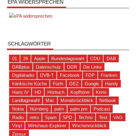
EPA WIDERSPRECHEN
SCHLAGWÖRTER
01
26
Apple
Bundestagswahl
CDU
DAB
DABplus
Datenschutz
DDR
Die Linke
Digitalradio
DVB-T
Facebook
FDP
Franken
fränkische Küche
Fürth
GEZ
Google
Handy
Hartz IV
HD
Hörbuch
Kopfhörer
Krimi
Landtagswahl
Mac
Monatsrückblick
Netbook
Nokia
Nürnberg
palm
palm pre
Podcast
Radio
retro
Spam
SPD
Techno
Test
VAG
Vinyl
Wirtshaus-Explorer
Wochenrückblick
Zensur