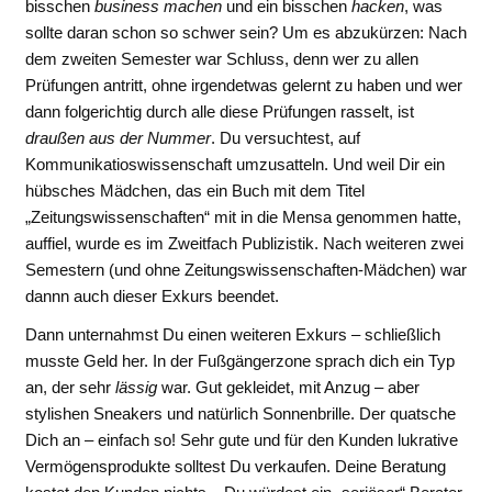
bisschen
business machen
und ein bisschen
hacken
, was
sollte daran schon so schwer sein? Um es abzukürzen: Nach
dem zweiten Semester war Schluss, denn wer zu allen
Prüfungen antritt, ohne irgendetwas gelernt zu haben und wer
dann folgerichtig durch alle diese Prüfungen rasselt, ist
draußen aus der Nummer
. Du versuchtest, auf
Kommunikatioswissenschaft umzusatteln. Und weil Dir ein
hübsches Mädchen, das ein Buch mit dem Titel
„Zeitungswissenschaften“ mit in die Mensa genommen hatte,
auffiel, wurde es im Zweitfach Publizistik. Nach weiteren zwei
Semestern (und ohne Zeitungswissenschaften-Mädchen) war
dannn auch dieser Exkurs beendet.
Dann unternahmst Du einen weiteren Exkurs – schließlich
musste Geld her. In der Fußgängerzone sprach dich ein Typ
an, der sehr
lässig
war. Gut gekleidet, mit Anzug – aber
stylishen Sneakers und natürlich Sonnenbrille. Der quatsche
Dich an – einfach so! Sehr gute und für den Kunden lukrative
Vermögensprodukte solltest Du verkaufen. Deine Beratung