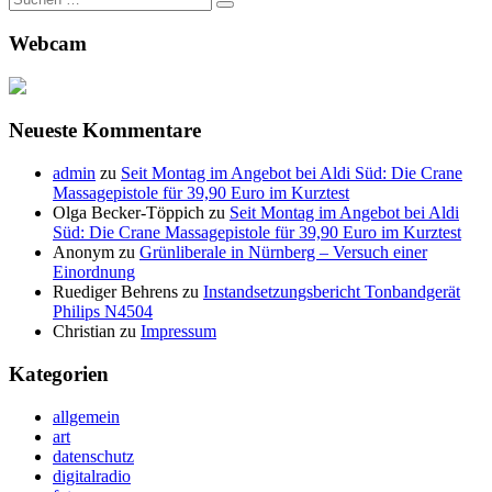
nach:
Webcam
Neueste Kommentare
admin
zu
Seit Montag im Angebot bei Aldi Süd: Die Crane
Massagepistole für 39,90 Euro im Kurztest
Olga Becker-Töppich
zu
Seit Montag im Angebot bei Aldi
Süd: Die Crane Massagepistole für 39,90 Euro im Kurztest
Anonym
zu
Grünliberale in Nürnberg – Versuch einer
Einordnung
Ruediger Behrens
zu
Instandsetzungsbericht Tonbandgerät
Philips N4504
Christian
zu
Impressum
Kategorien
allgemein
art
datenschutz
digitalradio