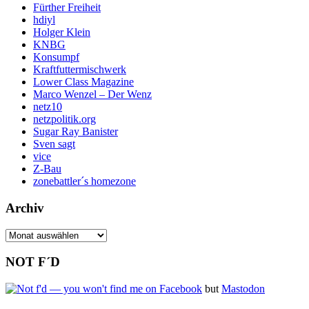
Fürther Freiheit
hdiyl
Holger Klein
KNBG
Konsumpf
Kraftfuttermischwerk
Lower Class Magazine
Marco Wenzel – Der Wenz
netz10
netzpolitik.org
Sugar Ray Banister
Sven sagt
vice
Z-Bau
zonebattler´s homezone
Archiv
Archiv
NOT F´D
but
Mastodon