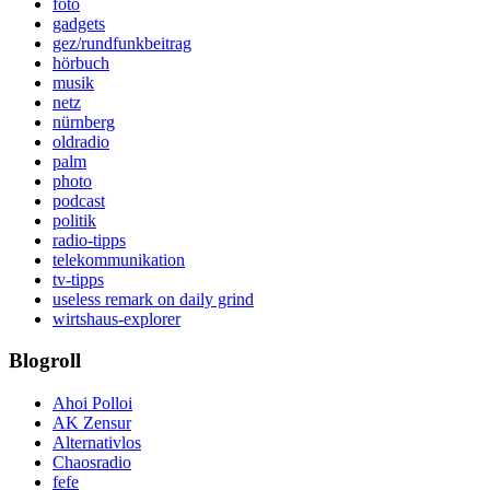
foto
gadgets
gez/rundfunkbeitrag
hörbuch
musik
netz
nürnberg
oldradio
palm
photo
podcast
politik
radio-tipps
telekommunikation
tv-tipps
useless remark on daily grind
wirtshaus-explorer
Blogroll
Ahoi Polloi
AK Zensur
Alternativlos
Chaosradio
fefe