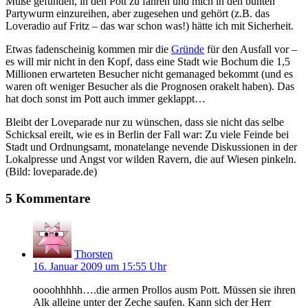
Muße gefunden, in den Pott zu fahren und mich in den bunten
Partywurm einzureihen, aber zugesehen und gehört (z.B. das
Loveradio auf Fritz – das war schon was!) hätte ich mit Sicherheit.
Etwas fadenscheinig kommen mir die
Gründe
für den Ausfall vor –
es will mir nicht in den Kopf, dass eine Stadt wie Bochum die 1,5
Millionen erwarteten Besucher nicht gemanaged bekommt (und es
waren oft weniger Besucher als die Prognosen orakelt haben). Das
hat doch sonst im Pott auch immer geklappt…
Bleibt der Loveparade nur zu wünschen, dass sie nicht das selbe
Schicksal ereilt, wie es in Berlin der Fall war: Zu viele Feinde bei
Stadt und Ordnungsamt, monatelange nevende Diskussionen in der
Lokalpresse und Angst vor wilden Ravern, die auf Wiesen pinkeln.
(Bild: loveparade.de)
5 Kommentare
Thorsten
16. Januar 2009 um 15:55 Uhr
oooohhhhh….die armen Prollos ausm Pott. Müssen sie ihren
Alk alleine unter der Zeche saufen. Kann sich der Herr