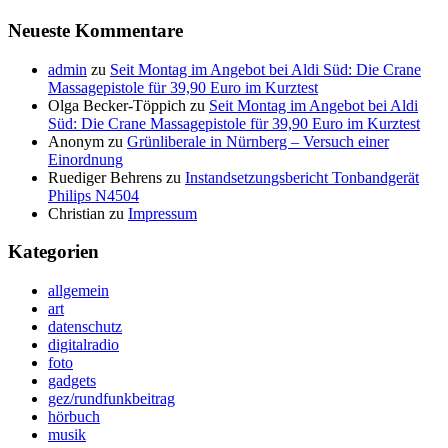
Neueste Kommentare
admin
zu
Seit Montag im Angebot bei Aldi Süd: Die Crane
Massagepistole für 39,90 Euro im Kurztest
Olga Becker-Töppich
zu
Seit Montag im Angebot bei Aldi
Süd: Die Crane Massagepistole für 39,90 Euro im Kurztest
Anonym
zu
Grünliberale in Nürnberg – Versuch einer
Einordnung
Ruediger Behrens
zu
Instandsetzungsbericht Tonbandgerät
Philips N4504
Christian
zu
Impressum
Kategorien
allgemein
art
datenschutz
digitalradio
foto
gadgets
gez/rundfunkbeitrag
hörbuch
musik