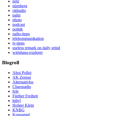
netz
nürnberg
oldradio
palm
photo
podcast
politik
radio-tipps
telekommunikation
tv-tipps
useless remark on daily grind
wirtshaus-explorer
Blogroll
Ahoi Polloi
AK Zensur
Alternativlos
Chaosradio
fefe
Fürther Freiheit
hdiyl
Holger Klein
KNBG
Konsumpf