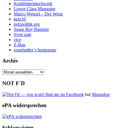
Kraftfuttermischwerk
Lower Class Magazine
Marco Wenzel – Der Wenz
netz10
netzpolitik.org
Sugar Ray Banister
Sven sagt
vice
Z-Bau
zonebattler´s homezone
Archiv
Archiv
NOT F´D
but
Mastodon
ePA widersprechen
Schlagwörter