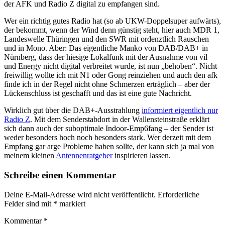
der AFK und Radio Z digital zu empfangen sind.
Wer ein richtig gutes Radio hat (so ab UKW-Doppelsuper aufwärts),
der bekommt, wenn der Wind denn günstig steht, hier auch MDR 1,
Landeswelle Thüringen und den SWR mit ordenztlich Rauschen
und in Mono. Aber: Das eigentliche Manko von DAB/DAB+ in
Nürnberg, dass der hiesige Lokalfunk mit der Ausnahme von vil
und Energy nicht digital verbreitet wurde, ist nun „behoben“. Nicht
freiwillig wollte ich mit N1 oder Gong reinziehen und auch den afk
finde ich in der Regel nicht ohne Schmerzen erträglich – aber der
Lückenschluss ist geschafft und das ist eine gute Nachricht.
Wirklich gut über die DAB+-Ausstrahlung
informiert eigentlich nur
Radio Z
. Mit dem Senderstabdort in der Wallensteinstraße erklärt
sich dann auch der suboptimale Indoor-Emp6fang – der Sender ist
weder besonders hoch noch besonders stark. Wer derzeit mit dem
Empfang gar arge Probleme haben sollte, der kann sich ja mal von
meinem kleinen
Antennenratgeber
inspirieren lassen.
Schreibe einen Kommentar
Deine E-Mail-Adresse wird nicht veröffentlicht.
Erforderliche
Felder sind mit
*
markiert
Kommentar
*