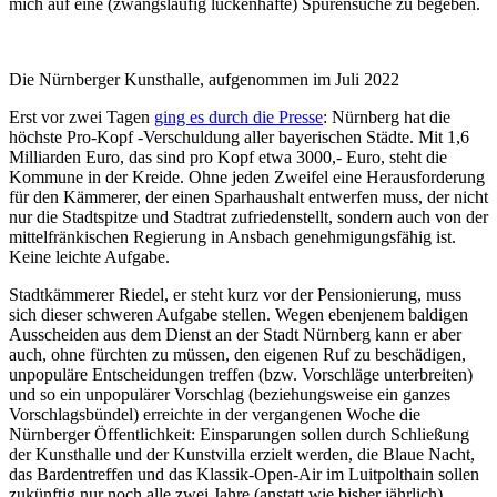
mich auf eine (zwangsläufig lückenhafte) Spurensuche zu begeben.
Die Nürnberger Kunsthalle, aufgenommen im Juli 2022
Erst vor zwei Tagen
ging es durch die Presse
: Nürnberg hat die
höchste Pro-Kopf -Verschuldung aller bayerischen Städte. Mit 1,6
Milliarden Euro, das sind pro Kopf etwa 3000,- Euro, steht die
Kommune in der Kreide. Ohne jeden Zweifel eine Herausforderung
für den Kämmerer, der einen Sparhaushalt entwerfen muss, der nicht
nur die Stadtspitze und Stadtrat zufriedenstellt, sondern auch von der
mittelfränkischen Regierung in Ansbach genehmigungsfähig ist.
Keine leichte Aufgabe.
Stadtkämmerer Riedel, er steht kurz vor der Pensionierung, muss
sich dieser schweren Aufgabe stellen. Wegen ebenjenem baldigen
Ausscheiden aus dem Dienst an der Stadt Nürnberg kann er aber
auch, ohne fürchten zu müssen, den eigenen Ruf zu beschädigen,
unpopuläre Entscheidungen treffen (bzw. Vorschläge unterbreiten)
und so ein unpopulärer Vorschlag (beziehungsweise ein ganzes
Vorschlagsbündel) erreichte in der vergangenen Woche die
Nürnberger Öffentlichkeit: Einsparungen sollen durch Schließung
der Kunsthalle und der Kunstvilla erzielt werden, die Blaue Nacht,
das Bardentreffen und das Klassik-Open-Air im Luitpolthain sollen
zukünftig nur noch alle zwei Jahre (anstatt wie bisher jährlich)