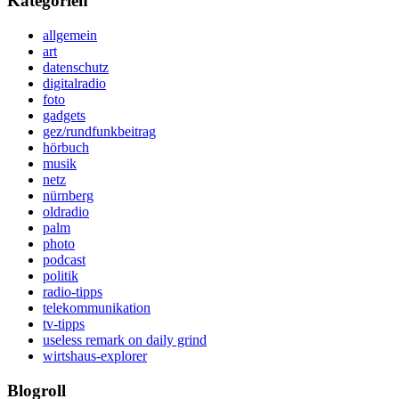
Kategorien
allgemein
art
datenschutz
digitalradio
foto
gadgets
gez/rundfunkbeitrag
hörbuch
musik
netz
nürnberg
oldradio
palm
photo
podcast
politik
radio-tipps
telekommunikation
tv-tipps
useless remark on daily grind
wirtshaus-explorer
Blogroll