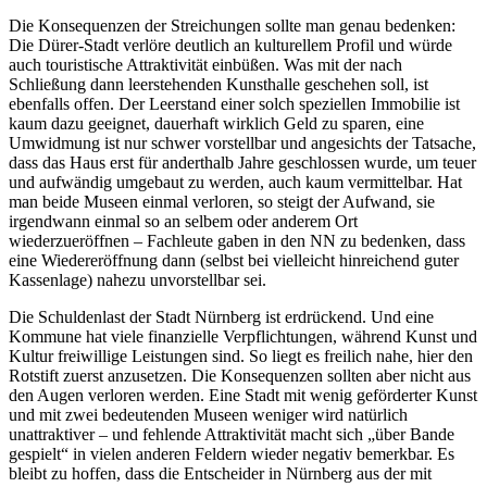
Die Konsequenzen der Streichungen sollte man genau bedenken:
Die Dürer-Stadt verlöre deutlich an kulturellem Profil und würde
auch touristische Attraktivität einbüßen. Was mit der nach
Schließung dann leerstehenden Kunsthalle geschehen soll, ist
ebenfalls offen. Der Leerstand einer solch speziellen Immobilie ist
kaum dazu geeignet, dauerhaft wirklich Geld zu sparen, eine
Umwidmung ist nur schwer vorstellbar und angesichts der Tatsache,
dass das Haus erst für anderthalb Jahre geschlossen wurde, um teuer
und aufwändig umgebaut zu werden, auch kaum vermittelbar. Hat
man beide Museen einmal verloren, so steigt der Aufwand, sie
irgendwann einmal so an selbem oder anderem Ort
wiederzueröffnen – Fachleute gaben in den NN zu bedenken, dass
eine Wiedereröffnung dann (selbst bei vielleicht hinreichend guter
Kassenlage) nahezu unvorstellbar sei.
Die Schuldenlast der Stadt Nürnberg ist erdrückend. Und eine
Kommune hat viele finanzielle Verpflichtungen, während Kunst und
Kultur freiwillige Leistungen sind. So liegt es freilich nahe, hier den
Rotstift zuerst anzusetzen. Die Konsequenzen sollten aber nicht aus
den Augen verloren werden. Eine Stadt mit wenig geförderter Kunst
und mit zwei bedeutenden Museen weniger wird natürlich
unattraktiver – und fehlende Attraktivität macht sich „über Bande
gespielt“ in vielen anderen Feldern wieder negativ bemerkbar. Es
bleibt zu hoffen, dass die Entscheider in Nürnberg aus der mit