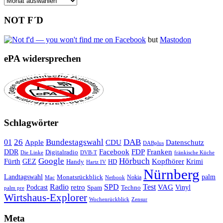
NOT F´D
but
Mastodon
ePA widersprechen
Schlagwörter
26
Bundestagswahl
DAB
01
Apple
CDU
Datenschutz
DABplus
Facebook
Franken
DDR
FDP
Digitalradio
Die Linke
DVB-T
fränkische Küche
Google
Hörbuch
Fürth
Kopfhörer
GEZ
Krimi
Handy
HD
Hartz IV
Nürnberg
Landtagswahl
Monatsrückblick
palm
Nokia
Mac
Netbook
Radio
retro
SPD
Test
VAG
Podcast
Techno
Vinyl
Spam
palm pre
Wirtshaus-Explorer
Wochenrückblick
Zensur
Meta