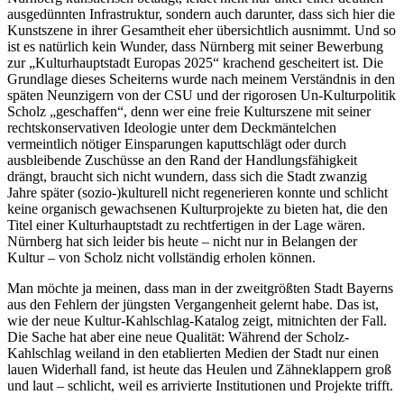
ausgedünnten Infrastruktur, sondern auch darunter, dass sich hier die
Kunstszene in ihrer Gesamtheit eher übersichtlich ausnimmt. Und so
ist es natürlich kein Wunder, dass Nürnberg mit seiner Bewerbung
zur „Kulturhauptstadt Europas 2025“ krachend gescheitert ist. Die
Grundlage dieses Scheiterns wurde nach meinem Verständnis in den
späten Neunzigern von der CSU und der rigorosen Un-Kulturpolitik
Scholz „geschaffen“, denn wer eine freie Kulturszene mit seiner
rechtskonservativen Ideologie unter dem Deckmäntelchen
vermeintlich nötiger Einsparungen kaputtschlägt oder durch
ausbleibende Zuschüsse an den Rand der Handlungsfähigkeit
drängt, braucht sich nicht wundern, dass sich die Stadt zwanzig
Jahre später (sozio-)kulturell nicht regenerieren konnte und schlicht
keine organisch gewachsenen Kulturprojekte zu bieten hat, die den
Titel einer Kulturhauptstadt zu rechtfertigen in der Lage wären.
Nürnberg hat sich leider bis heute – nicht nur in Belangen der
Kultur – von Scholz nicht vollständig erholen können.
Man möchte ja meinen, dass man in der zweitgrößten Stadt Bayerns
aus den Fehlern der jüngsten Vergangenheit gelernt habe. Das ist,
wie der neue Kultur-Kahlschlag-Katalog zeigt, mitnichten der Fall.
Die Sache hat aber eine neue Qualität: Während der Scholz-
Kahlschlag weiland in den etablierten Medien der Stadt nur einen
lauen Widerhall fand, ist heute das Heulen und Zähneklappern groß
und laut – schlicht, weil es arrivierte Institutionen und Projekte trifft.