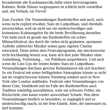
bezaubernde alte Kaufmannsvilla dafür einen hervorragenden
Rahmen. Beide Häuser wegzusparen ist schlicht nicht vorstellbar
und, mit Verlaub, ein Frevel!
Zum Zweiten: Die Veranstaltungen Bardentreffen und auch, auch
wenn nicht explizit erwähnt, Stars im Luitpolthain, sind ebenfalls
unverzichtbar, weil sie nicht nur ein niederschwelliges und
kostenloses Kulturangebot für die breite Bevölkerung darstellen.
Viel mehr noch ist gerade das Bardentreffen ein echtes
Mitmachfestival, das durch die vielen nicht geplanten, spontanen
Auftritte zahlreicher Musiker seinen ganz eigenen Charme
entwickelt. Denn neben dem Festivalprogramm, das streckenweise
recht hochkarätig besetzt war, kann sich dort jeder Musiker ohne
Anmeldung, Vorleistung… vor Publikum ausprobieren. Und auch
wenn die Line-Ups der letzten beiden Stars im Luitpolthain-
Veranstaltungen durchaus gewisse Redundanzen mit sich brachten:
So ein Festival mit seiner beflügelnden Atmosphäre könnte so nicht
nur im vergleichsweise kleinen Nürnberg sondern auch in New
York oder London stattfinden. Festivals oder Veranstaltungen von
dieser Güte, Strahlkraft und im Falle des Bardentreffens auch
Tradition zukünftig auszudünnen, wäre ein schwerer Fehler, ein
Rückschritt, eine kaum wieder auswetzbare Scharte. Was diese
Veranstaltungen letztlich so besonders, so zugänglich und so
niederschwellig macht, ist der freie Eintritt. Jeder, der interessiert ist,
darf kommen.