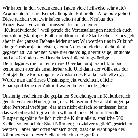
Wir haben in den vergangenen Tagen viele (teilweise sehr gute)
Argumente für eine Beibehaltung der kulturellen Angebote gehört.
Diese reichen von „wir haben schon auf den Neubau des
Konzertsaals verzichten müssen“ bis hin zu einer
„Kulturdividende“, weil gerade die Veranstaltungen natürlich auch
ein zahlungskräftiges Kulturpublikum in die Stadt ziehen. Eines geht
aber in der ganzen Debatte leider unter: Wir werden uns in Zukunft
einige Großprojekte leisten, deren Notwendigkeit schlicht nicht
gegeben ist. Zu nennen wäre hier die völlig überflüssige, undichte
und aus Gründen des Tierschutzes äußerst fragwürdige
Delfinlagune, die nun eine neue Überdachung braucht, für sich
genommen aber als unsanierbar gilt. Und dann der völlig aus der
Zeit gefallene kreuzungsfreie Ausbau des Frankenschnellwegs.
Würde man auf dieses Unsinnsprojekt verzichten, etliche
Finanzprobleme der Zukunft wären bereits heute gelöst.
Unsinnig erscheinen die geplanten Streichungen im Kulturbereich
gerade vor dem Hintergrund, dass Häuser und Veranstaltungen ja
über Personal verfügen, das man nicht einfach so entlassen kann,
das weiterbeschäftigt werden will und muss. Nun treffen die
Einsparungspläne freilich nicht die Kultur allein, stattliche 500
Stellen sollen bei der Stadt Nürnberg „sozialverträglich“ gestrichen
werden – aber hier offenbart sich doch, dass die Planungen des
Kämmerers an dieser Stelle reichlich kurz greifen.