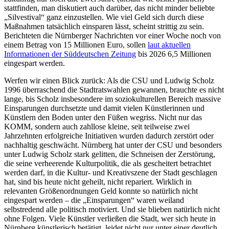
stattfinden, man diskutiert auch darüber, das nicht minder beliebte
„Silvestival“ ganz einzustellen. Wie viel Geld sich durch diese
Maßnahmen tatsächlich einsparen lässt, scheint strittig zu sein.
Berichteten die Nürnberger Nachrichten vor einer Woche noch von
einem Betrag von 15 Millionen Euro, sollen
laut aktuellen
Informationen der Süddeutschen Zeitung
bis 2026 6,5 Millionen
eingespart werden.
Werfen wir einen Blick zurück: Als die CSU und Ludwig Scholz
1996 überraschend die Stadtratswahlen gewannen, brauchte es nicht
lange, bis Scholz insbesondere im soziokulturellen Bereich massive
Einsparungen durchsetzte und damit vielen Künstlerinnen und
Künstlern den Boden unter den Füßen wegriss. Nicht nur das
KOMM, sondern auch zahllose kleine, seit teilweise zwei
Jahrzehnten erfolgreiche Initiativen wurden dadurch zerstört oder
nachhaltig geschwächt. Nürnberg hat unter der CSU und besonders
unter Ludwig Scholz stark gelitten, die Schneisen der Zerstörung,
die seine verheerende Kulturpolitik, die als gescheitert betrachtet
werden darf, in die Kultur- und Kreativszene der Stadt geschlagen
hat, sind bis heute nicht geheilt, nicht repariert. Wirklich in
relevanten Größenordnungen Geld konnte so natürlich nicht
eingespart werden – die „Einsparungen“ waren weiland
selbstredend alle politisch motiviert. Und sie blieben natürlich nicht
ohne Folgen. Viele Künstler verließen die Stadt, wer sich heute in
Nürnberg künstlerisch betätigt, leidet nicht nur unter einer deutlich