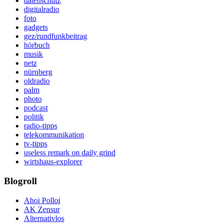
datenschutz
digitalradio
foto
gadgets
gez/rundfunkbeitrag
hörbuch
musik
netz
nürnberg
oldradio
palm
photo
podcast
politik
radio-tipps
telekommunikation
tv-tipps
useless remark on daily grind
wirtshaus-explorer
Blogroll
Ahoi Polloi
AK Zensur
Alternativlos