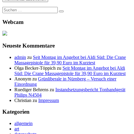
Suche
nach:
Webcam
Neueste Kommentare
admin
zu
Seit Montag im Angebot bei Aldi Süd: Die Crane
Massagepistole für 39,90 Euro im Kurztest
Olga Becker-Töppich
zu
Seit Montag im Angebot bei Aldi
Süd: Die Crane Massagepistole für 39,90 Euro im Kurztest
Anonym
zu
Grünliberale in Nürnberg – Versuch einer
Einordnung
Ruediger Behrens
zu
Instandsetzungsbericht Tonbandgerät
Philips N4504
Christian
zu
Impressum
Kategorien
allgemein
art