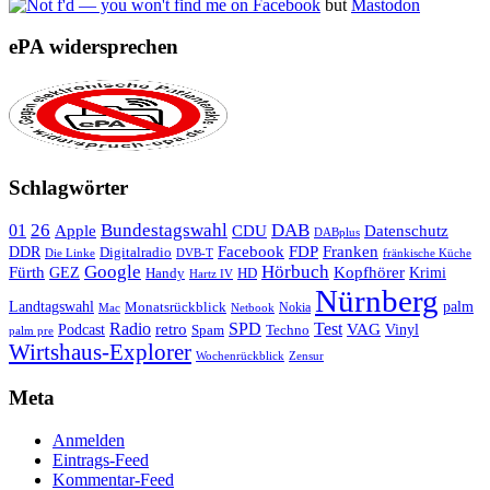
but
Mastodon
ePA widersprechen
Schlagwörter
26
Bundestagswahl
DAB
01
Apple
CDU
Datenschutz
DABplus
Facebook
Franken
DDR
FDP
Digitalradio
Die Linke
DVB-T
fränkische Küche
Google
Hörbuch
Fürth
Kopfhörer
GEZ
Krimi
Handy
HD
Hartz IV
Nürnberg
Landtagswahl
Monatsrückblick
palm
Nokia
Mac
Netbook
Radio
retro
SPD
Test
VAG
Podcast
Techno
Vinyl
Spam
palm pre
Wirtshaus-Explorer
Wochenrückblick
Zensur
Meta
Anmelden
Eintrags-Feed
Kommentar-Feed