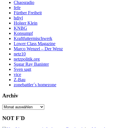
Chaosradio
fefe
Fürther Freiheit
hdiyl
Holger Klein
KNBG
Konsumpf
Kraftfuttermischwerk
Lower Class Magazine
Marco Wenzel – Der Wenz
netz10
netzpolitik.org
Sugar Ray Banister
Sven sagt
vice
Z-Bau
zonebattler´s homezone
Archiv
Archiv
NOT F´D