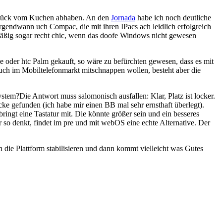
 Stück vom Kuchen abhaben. An den
Jornada
habe ich noch deutliche
rgendwann uch Compac, die mit ihren IPacs ach leidlich erfolgreich
äßig sogar recht chic, wenn das doofe Windows nicht gewesen
le oder htc Palm gekauft, so wäre zu befürchten gewesen, dass es mit
auch im Mobiltelefonmarkt mitschnappen wollen, besteht aber die
tem?Die Antwort muss salomonisch ausfallen: Klar, Platz ist locker.
ke gefunden (ich habe mir einen BB mal sehr ernsthaft überlegt).
ingt eine Tastatur mit. Die könnte größer sein und ein besseres
 so denkt, findet im pre und mit webOS eine echte Alternative. Der
ch die Plattform stabilisieren und dann kommt vielleicht was Gutes