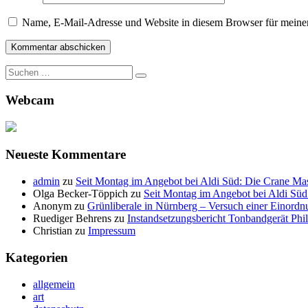
Name, E-Mail-Adresse und Website in diesem Browser für meine
Suche
nach:
Webcam
Neueste Kommentare
admin
zu
Seit Montag im Angebot bei Aldi Süd: Die Crane Mas
Olga Becker-Töppich
zu
Seit Montag im Angebot bei Aldi Süd
Anonym
zu
Grünliberale in Nürnberg – Versuch einer Einordn
Ruediger Behrens
zu
Instandsetzungsbericht Tonbandgerät Phi
Christian
zu
Impressum
Kategorien
allgemein
art