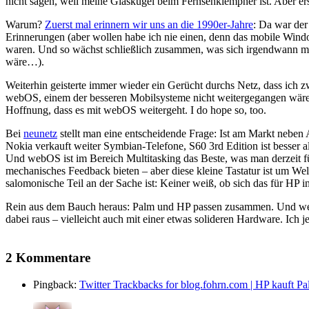
nicht sagen, weil meine Glaskugel beim Fernsehklempner ist. Aber ers
Warum?
Zuerst mal erinnern wir uns an die 1990er-Jahre
: Da war de
Erinnerungen (aber wollen habe ich nie einen, denn das mobile Windo
waren. Und so wächst schließlich zusammen, was sich irgendwann ma
wäre…).
Weiterhin geisterte immer wieder ein Gerücht durchs Netz, dass ich z
webOS, einem der besseren Mobilsysteme nicht weitergegangen wäre un
Hoffnung, dass es mit webOS weitergeht. I do hope so, too.
Bei
neunetz
stellt man eine entscheidende Frage: Ist am Markt neben 
Nokia verkauft weiter Symbian-Telefone, S60 3rd Edition ist besser a
Und webOS ist im Bereich Multitasking das Beste, was man derzeit für
mechanisches Feedback bieten – aber diese kleine Tastatur ist um Wel
salomonische Teil an der Sache ist: Keiner weiß, ob sich das für HP i
Rein aus dem Bauch heraus: Palm und HP passen zusammen. Und 
dabei raus – vielleicht auch mit einer etwas solideren Hardware. Ich 
2 Kommentare
Pingback:
Twitter Trackbacks for blog.fohrn.com | HP kauft 