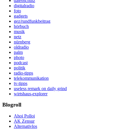
datenschutz
digitalradio
foto
gadgets
gez/rundfunkbeitrag
hörbuch
musik
netz
nürnberg
oldradio
palm
photo
podcast
politik
radio-tipps
telekommunikation
tv-tipps
useless remark on daily grind
wirtshaus-explorer
Blogroll
Ahoi Polloi
AK Zensur
Alternativlos