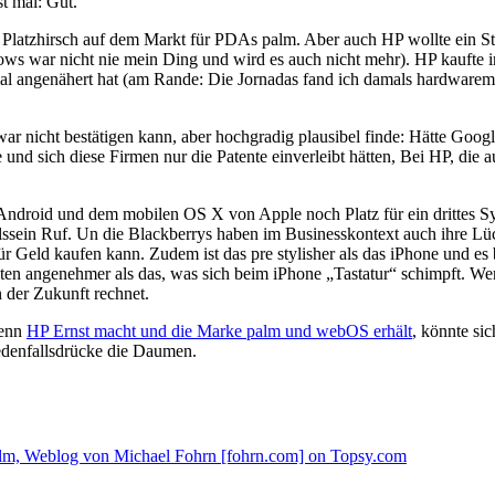
t mal: Gut.
r Platzhirsch auf dem Markt für PDAs palm. Aber auch HP wollte ein
ws war nicht nie mein Ding und wird es auch nicht mehr). HP kaufte i
l angenähert hat (am Rande: Die Jornadas fand ich damals hardwarem
war nicht bestätigen kann, aber hochgradig plausibel finde: Hätte Goog
d sich diese Firmen nur die Patente einverleibt hätten, Bei HP, die 
Android und dem mobilen OS X von Apple noch Platz für ein drittes Sys
lssein Ruf. Un die Blackberrys haben im Businesskontext auch ihre Lüc
 Geld kaufen kann. Zudem ist das pre stylisher als das iPhone und es br
ten angenehmer als das, was sich beim iPhone „Tastatur“ schimpft. Wer
n der Zukunft rechnet.
wenn
HP Ernst macht und die Marke palm und webOS erhält
, könnte si
jedenfallsdrücke die Daumen.
Palm, Weblog von Michael Fohrn [fohrn.com] on Topsy.com