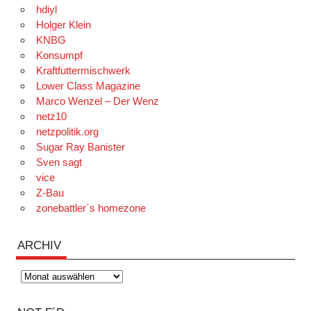
hdiyl
Holger Klein
KNBG
Konsumpf
Kraftfuttermischwerk
Lower Class Magazine
Marco Wenzel – Der Wenz
netz10
netzpolitik.org
Sugar Ray Banister
Sven sagt
vice
Z-Bau
zonebattler´s homezone
ARCHIV
Archiv