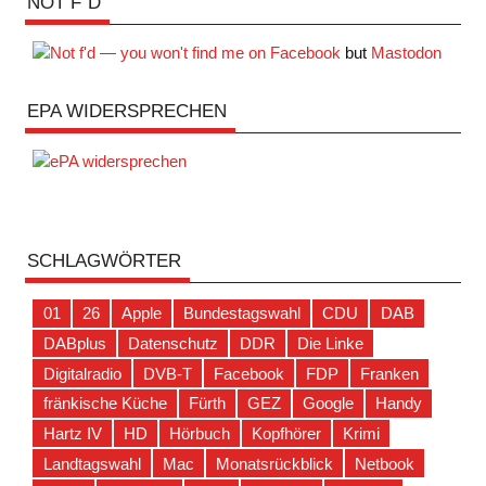
NOT F´D
but
Mastodon
EPA WIDERSPRECHEN
SCHLAGWÖRTER
01
26
Apple
Bundestagswahl
CDU
DAB
DABplus
Datenschutz
DDR
Die Linke
Digitalradio
DVB-T
Facebook
FDP
Franken
fränkische Küche
Fürth
GEZ
Google
Handy
Hartz IV
HD
Hörbuch
Kopfhörer
Krimi
Landtagswahl
Mac
Monatsrückblick
Netbook