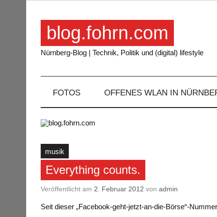
Skip
to
content
blog.fohrn.com
Nürnberg-Blog | Technik, Politik und (digital) lifestyle
FOTOS
OFFENES WLAN IN NÜRNBE
musik
Everything counts.
Veröffentlicht am
2. Februar 2012
von
admin
Seit dieser „Facebook-geht-jetzt-an-die-Börse“-Numm