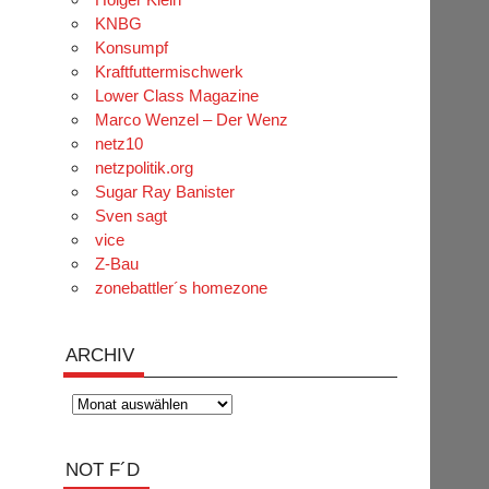
KNBG
Konsumpf
Kraftfuttermischwerk
Lower Class Magazine
Marco Wenzel – Der Wenz
netz10
netzpolitik.org
Sugar Ray Banister
Sven sagt
vice
Z-Bau
zonebattler´s homezone
ARCHIV
Archiv
NOT F´D