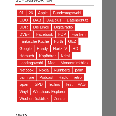
SCHLAGWÖRTER
01
26
Apple
Bundestagswahl
CDU
DAB
DABplus
Datenschutz
DDR
Die Linke
Digitalradio
DVB-T
Facebook
FDP
Franken
fränkische Küche
Fürth
GEZ
Google
Handy
Hartz IV
HD
Hörbuch
Kopfhörer
Krimi
Landtagswahl
Mac
Monatsrückblick
Netbook
Nokia
Nürnberg
palm
palm pre
Podcast
Radio
retro
Spam
SPD
Techno
Test
VAG
Vinyl
Wirtshaus-Explorer
Wochenrückblick
Zensur
META