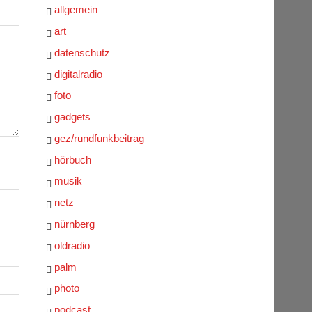
allgemein
art
datenschutz
digitalradio
foto
gadgets
gez/rundfunkbeitrag
hörbuch
musik
netz
nürnberg
oldradio
palm
photo
podcast