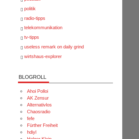
politik
radio-tipps
telekommunikation
tv-tipps
useless remark on daily grind
wirtshaus-explorer
BLOGROLL
Ahoi Polloi
AK Zensur
Alternativlos
Chaosradio
fefe
Fürther Freiheit
hdiyl
Holger Klein