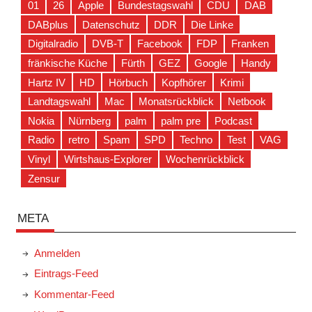
01
26
Apple
Bundestagswahl
CDU
DAB
DABplus
Datenschutz
DDR
Die Linke
Digitalradio
DVB-T
Facebook
FDP
Franken
fränkische Küche
Fürth
GEZ
Google
Handy
Hartz IV
HD
Hörbuch
Kopfhörer
Krimi
Landtagswahl
Mac
Monatsrückblick
Netbook
Nokia
Nürnberg
palm
palm pre
Podcast
Radio
retro
Spam
SPD
Techno
Test
VAG
Vinyl
Wirtshaus-Explorer
Wochenrückblick
Zensur
META
Anmelden
Eintrags-Feed
Kommentar-Feed