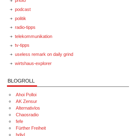
photo
podcast
politik
radio-tipps
telekommunikation
tv-tipps
useless remark on daily grind
wirtshaus-explorer
BLOGROLL
Ahoi Polloi
AK Zensur
Alternativlos
Chaosradio
fefe
Fürther Freiheit
hdiyl