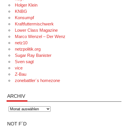
Holger Klein
KNBG
Konsumpf
Kraftfuttermischwerk
Lower Class Magazine
Marco Wenzel – Der Wenz
netz10
netzpolitik.org
Sugar Ray Banister
Sven sagt
vice
Z-Bau
zonebattler´s homezone
ARCHIV
Archiv
NOT F´D