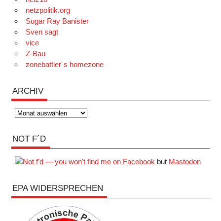
netzpolitik.org
Sugar Ray Banister
Sven sagt
vice
Z-Bau
zonebattler´s homezone
ARCHIV
Archiv
NOT F´D
but
Mastodon
EPA WIDERSPRECHEN