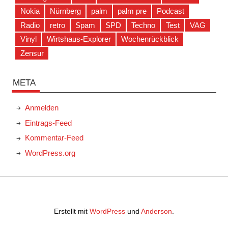
Nokia
Nürnberg
palm
palm pre
Podcast
Radio
retro
Spam
SPD
Techno
Test
VAG
Vinyl
Wirtshaus-Explorer
Wochenrückblick
Zensur
META
Anmelden
Eintrags-Feed
Kommentar-Feed
WordPress.org
Erstellt mit
WordPress
und
Anderson
.