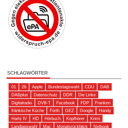
SCHLAGWÖRTER
01
26
Apple
Bundestagswahl
CDU
DAB
DABplus
Datenschutz
DDR
Die Linke
Digitalradio
DVB-T
Facebook
FDP
Franken
fränkische Küche
Fürth
GEZ
Google
Handy
Hartz IV
HD
Hörbuch
Kopfhörer
Krimi
Landtagswahl
Mac
Monatsrückblick
Netbook