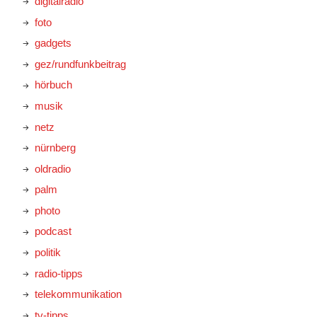
digitalradio
foto
gadgets
gez/rundfunkbeitrag
hörbuch
musik
netz
nürnberg
oldradio
palm
photo
podcast
politik
radio-tipps
telekommunikation
tv-tipps