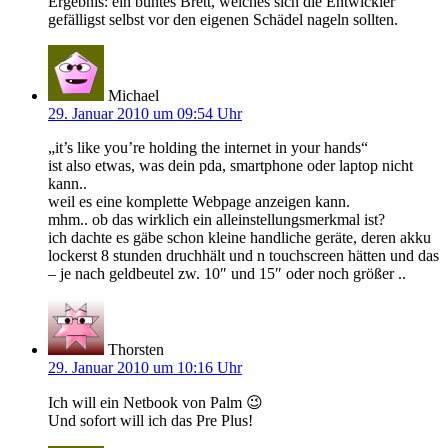
Ergebnis: ein buntes Brett, welches sich die Entwickler
gefälligst selbst vor den eigenen Schädel nageln sollten.
Michael
29. Januar 2010 um 09:54 Uhr
„it’s like you’re holding the internet in your hands“
ist also etwas, was dein pda, smartphone oder laptop nicht
kann..
weil es eine komplette Webpage anzeigen kann.
mhm.. ob das wirklich ein alleinstellungsmerkmal ist?
ich dachte es gäbe schon kleine handliche geräte, deren akku
lockerst 8 stunden druchhält und n touchscreen hätten und das
– je nach geldbeutel zw. 10″ und 15″ oder noch größer ..
Thorsten
29. Januar 2010 um 10:16 Uhr
Ich will ein Netbook von Palm 😉
Und sofort will ich das Pre Plus!