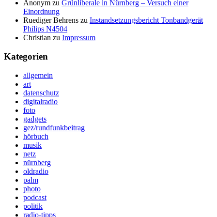
Anonym
zu
Grünliberale in Nürnberg – Versuch einer
Einordnung
Ruediger Behrens
zu
Instandsetzungsbericht Tonbandgerät
Philips N4504
Christian
zu
Impressum
Kategorien
allgemein
art
datenschutz
digitalradio
foto
gadgets
gez/rundfunkbeitrag
hörbuch
musik
netz
nürnberg
oldradio
palm
photo
podcast
politik
radio-tipps