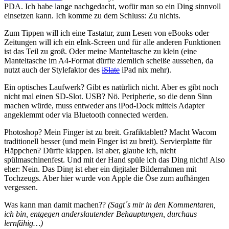
PDA. Ich habe lange nachgedacht, wofür man so ein Ding sinnvoll
einsetzen kann. Ich komme zu dem Schluss: Zu nichts.
Zum Tippen will ich eine Tastatur, zum Lesen von eBooks oder
Zeitungen will ich ein eInk-Screen und für alle anderen Funktionen
ist das Teil zu groß. Oder meine Manteltasche zu klein (eine
Manteltasche im A4-Format dürfte ziemlich scheiße aussehen, da
nutzt auch der Stylefaktor des
iSlate
iPad nix mehr).
Ein optisches Laufwerk? Gibt es natürlich nicht. Aber es gibt noch
nicht mal einen SD-Slot. USB? Nö. Peripherie, so die denn Sinn
machen würde, muss entweder ans iPod-Dock mittels Adapter
angeklemmt oder via Bluetooth connected werden.
Photoshop? Mein Finger ist zu breit. Grafiktablett? Macht Wacom
traditionell besser (und mein Finger ist zu breit). Servierplatte für
Häppchen? Dürfte klappen. Ist aber, glaube ich, nicht
spülmaschinenfest. Und mit der Hand spüle ich das Ding nicht! Also
eher: Nein. Das Ding ist eher ein digitaler Bilderrahmen mit
Tochzeugs. Aber hier wurde von Apple die Öse zum aufhängen
vergessen.
Was kann man damit machen??
(Sagt´s mir in den Kommentaren,
ich bin, entgegen anderslautender Behauptungen, durchaus
lernfähig…)