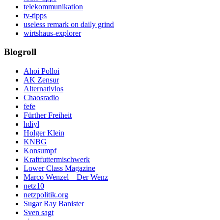
telekommunikation
tv-tipps
useless remark on daily grind
wirtshaus-explorer
Blogroll
Ahoi Polloi
AK Zensur
Alternativlos
Chaosradio
fefe
Fürther Freiheit
hdiyl
Holger Klein
KNBG
Konsumpf
Kraftfuttermischwerk
Lower Class Magazine
Marco Wenzel – Der Wenz
netz10
netzpolitik.org
Sugar Ray Banister
Sven sagt