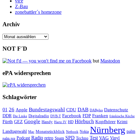
vice
Z-Bau
zonebattler´s homezone
Archiv
Archiv
NOT F´D
but
Mastodon
ePA widersprechen
Schlagwörter
26
Bundestagswahl
DAB
01
Apple
CDU
Datenschutz
DABplus
Facebook
Franken
DDR
FDP
Digitalradio
Die Linke
DVB-T
fränkische Küche
Google
Hörbuch
Fürth
Kopfhörer
GEZ
Krimi
Handy
HD
Hartz IV
Nürnberg
Landtagswahl
Monatsrückblick
palm
Nokia
Mac
Netbook
Radio
retro
SPD
Test
VAG
Podcast
Techno
Vinyl
Spam
palm pre