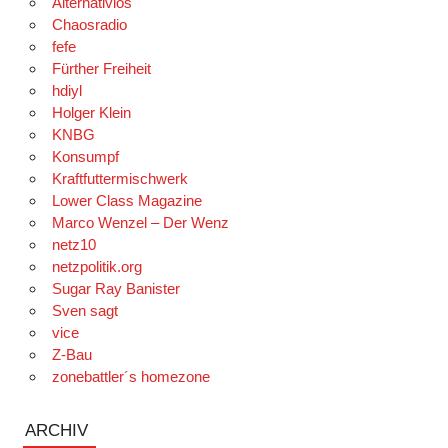
Alternativlos
Chaosradio
fefe
Fürther Freiheit
hdiyl
Holger Klein
KNBG
Konsumpf
Kraftfuttermischwerk
Lower Class Magazine
Marco Wenzel – Der Wenz
netz10
netzpolitik.org
Sugar Ray Banister
Sven sagt
vice
Z-Bau
zonebattler´s homezone
ARCHIV