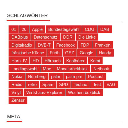
SCHLAGWÖRTER
01
26
Apple
Bundestagswahl
CDU
DAB
DABplus
Datenschutz
DDR
Die Linke
Digitalradio
DVB-T
Facebook
FDP
Franken
fränkische Küche
Fürth
GEZ
Google
Handy
Hartz IV
HD
Hörbuch
Kopfhörer
Krimi
Landtagswahl
Mac
Monatsrückblick
Netbook
Nokia
Nürnberg
palm
palm pre
Podcast
Radio
retro
Spam
SPD
Techno
Test
VAG
Vinyl
Wirtshaus-Explorer
Wochenrückblick
Zensur
META