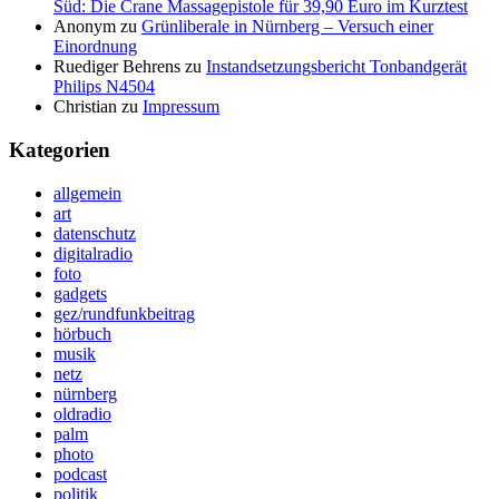
Süd: Die Crane Massagepistole für 39,90 Euro im Kurztest
Anonym
zu
Grünliberale in Nürnberg – Versuch einer
Einordnung
Ruediger Behrens
zu
Instandsetzungsbericht Tonbandgerät
Philips N4504
Christian
zu
Impressum
Kategorien
allgemein
art
datenschutz
digitalradio
foto
gadgets
gez/rundfunkbeitrag
hörbuch
musik
netz
nürnberg
oldradio
palm
photo
podcast
politik