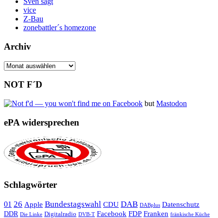
Sven sagt
vice
Z-Bau
zonebattler´s homezone
Archiv
Archiv
NOT F´D
but
Mastodon
ePA widersprechen
Schlagwörter
26
Bundestagswahl
DAB
01
Apple
CDU
Datenschutz
DABplus
Facebook
Franken
DDR
FDP
Digitalradio
Die Linke
DVB-T
fränkische Küche