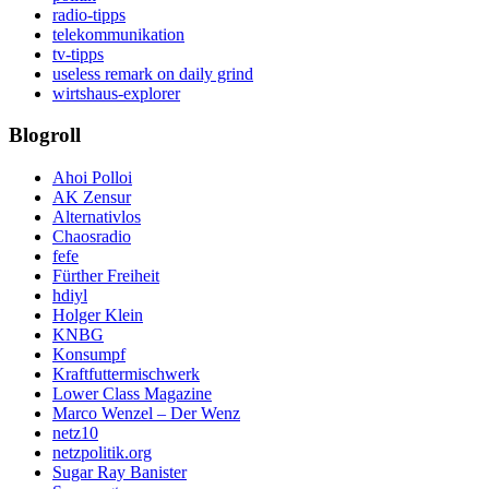
radio-tipps
telekommunikation
tv-tipps
useless remark on daily grind
wirtshaus-explorer
Blogroll
Ahoi Polloi
AK Zensur
Alternativlos
Chaosradio
fefe
Fürther Freiheit
hdiyl
Holger Klein
KNBG
Konsumpf
Kraftfuttermischwerk
Lower Class Magazine
Marco Wenzel – Der Wenz
netz10
netzpolitik.org
Sugar Ray Banister