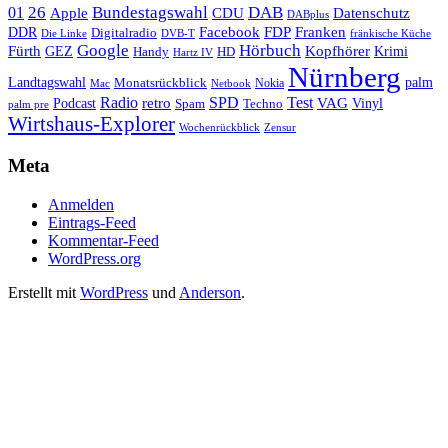
26
Bundestagswahl
DAB
01
Apple
CDU
Datenschutz
DABplus
Facebook
Franken
DDR
FDP
Digitalradio
Die Linke
DVB-T
fränkische Küche
Google
Hörbuch
Fürth
Kopfhörer
GEZ
Krimi
Handy
HD
Hartz IV
Nürnberg
Landtagswahl
Monatsrückblick
palm
Nokia
Mac
Netbook
Radio
retro
SPD
Test
VAG
Podcast
Techno
Vinyl
Spam
palm pre
Wirtshaus-Explorer
Wochenrückblick
Zensur
Meta
Anmelden
Eintrags-Feed
Kommentar-Feed
WordPress.org
Erstellt mit
WordPress
und
Anderson
.