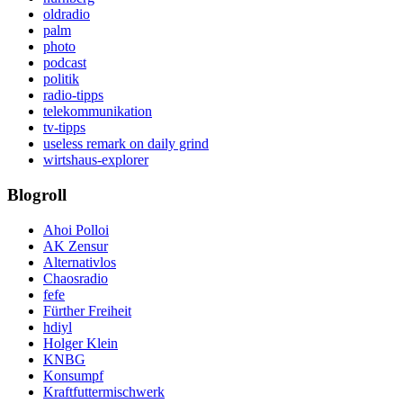
oldradio
palm
photo
podcast
politik
radio-tipps
telekommunikation
tv-tipps
useless remark on daily grind
wirtshaus-explorer
Blogroll
Ahoi Polloi
AK Zensur
Alternativlos
Chaosradio
fefe
Fürther Freiheit
hdiyl
Holger Klein
KNBG
Konsumpf
Kraftfuttermischwerk