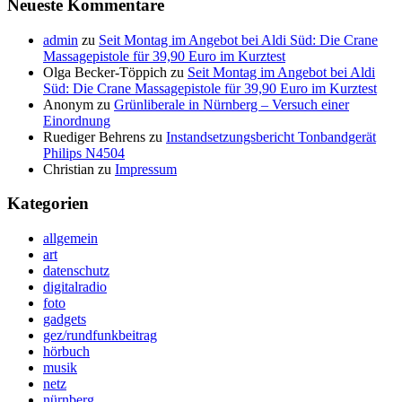
Neueste Kommentare
admin
zu
Seit Montag im Angebot bei Aldi Süd: Die Crane
Massagepistole für 39,90 Euro im Kurztest
Olga Becker-Töppich
zu
Seit Montag im Angebot bei Aldi
Süd: Die Crane Massagepistole für 39,90 Euro im Kurztest
Anonym
zu
Grünliberale in Nürnberg – Versuch einer
Einordnung
Ruediger Behrens
zu
Instandsetzungsbericht Tonbandgerät
Philips N4504
Christian
zu
Impressum
Kategorien
allgemein
art
datenschutz
digitalradio
foto
gadgets
gez/rundfunkbeitrag
hörbuch
musik
netz
nürnberg