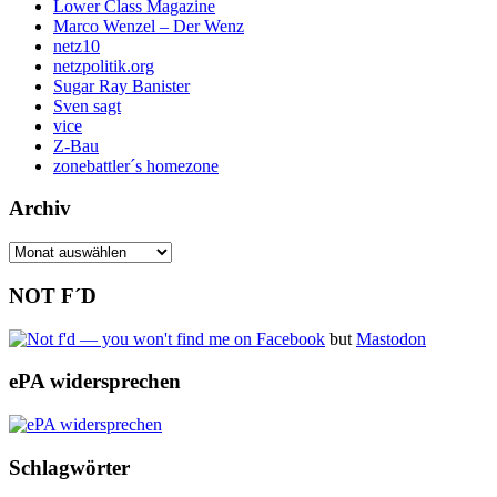
Lower Class Magazine
Marco Wenzel – Der Wenz
netz10
netzpolitik.org
Sugar Ray Banister
Sven sagt
vice
Z-Bau
zonebattler´s homezone
Archiv
Archiv
NOT F´D
but
Mastodon
ePA widersprechen
Schlagwörter