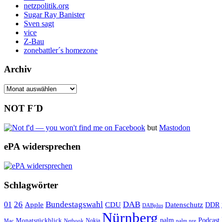
netzpolitik.org
Sugar Ray Banister
Sven sagt
vice
Z-Bau
zonebattler´s homezone
Archiv
Archiv
NOT F´D
but
Mastodon
ePA widersprechen
Schlagwörter
26
Bundestagswahl
DAB
01
Apple
CDU
Datenschutz
DDR
DABplus
Nürnberg
Monatsrückblick
palm
Podcast
Nokia
Mac
Netbook
palm pre