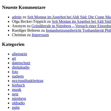
Neueste Kommentare
admin
zu
Seit Montag im Angebot bei Aldi Süd: Die Crane Mas
Olga Becker-Töppich
zu
Seit Montag im Angebot bei Aldi Süd
Anonym
zu
Grünliberale in Nürnberg – Versuch einer Einordn
Ruediger Behrens
zu
Instandsetzungsbericht Tonbandgerät Phi
Christian
zu
Impressum
Kategorien
allgemein
art
datenschutz
digitalradio
foto
gadgets
gez/rundfunkbeitrag
hörbuch
musik
netz
nürnberg
oldradio
palm