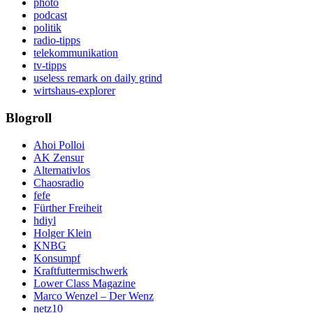
photo
podcast
politik
radio-tipps
telekommunikation
tv-tipps
useless remark on daily grind
wirtshaus-explorer
Blogroll
Ahoi Polloi
AK Zensur
Alternativlos
Chaosradio
fefe
Fürther Freiheit
hdiyl
Holger Klein
KNBG
Konsumpf
Kraftfuttermischwerk
Lower Class Magazine
Marco Wenzel – Der Wenz
netz10