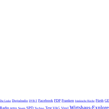
Facebook
Franken
FDP
Fürth
Digitalradio
G
Die Linke
DVB-T
fränkische Küche
Wirtshaus-Explore
Radio
retro
SPD
Test
VAG
Techno
Vinyl
Spam