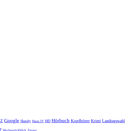
Google
Hörbuch
Kopfhörer
Landtagswahl
EZ
Krimi
Handy
HD
Hartz IV
r
Wochenrückblick
Zensur