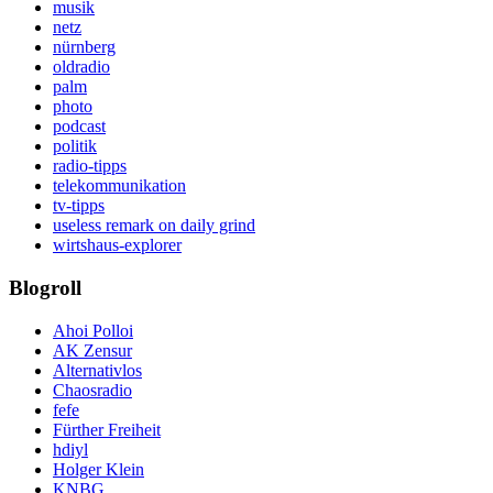
musik
netz
nürnberg
oldradio
palm
photo
podcast
politik
radio-tipps
telekommunikation
tv-tipps
useless remark on daily grind
wirtshaus-explorer
Blogroll
Ahoi Polloi
AK Zensur
Alternativlos
Chaosradio
fefe
Fürther Freiheit
hdiyl
Holger Klein
KNBG