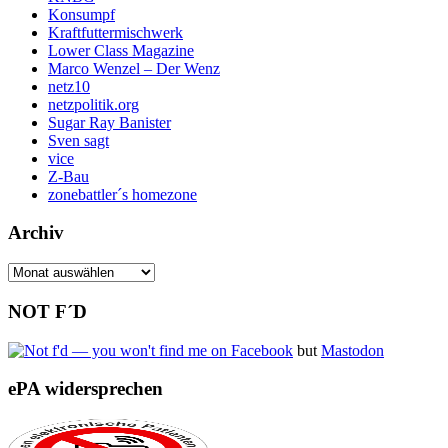
Konsumpf
Kraftfuttermischwerk
Lower Class Magazine
Marco Wenzel – Der Wenz
netz10
netzpolitik.org
Sugar Ray Banister
Sven sagt
vice
Z-Bau
zonebattler´s homezone
Archiv
Archiv
NOT F´D
but
Mastodon
ePA widersprechen