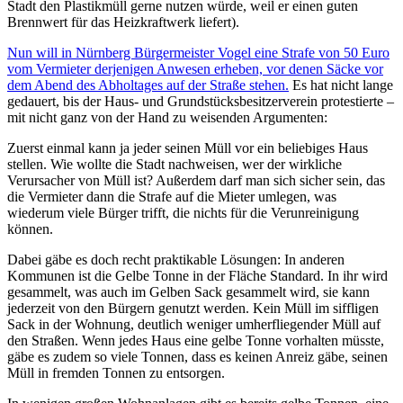
Stadt den Plastikmüll gerne nutzen würde, weil er einen guten
Brennwert für das Heizkraftwerk liefert).
Nun will in Nürnberg Bürgermeister Vogel eine Strafe von 50 Euro
vom Vermieter derjenigen Anwesen erheben, vor denen Säcke vor
dem Abend des Abholtages auf der Straße stehen.
Es hat nicht lange
gedauert, bis der Haus- und Grundstücksbesitzerverein protestierte –
mit nicht ganz von der Hand zu weisenden Argumenten:
Zuerst einmal kann ja jeder seinen Müll vor ein beliebiges Haus
stellen. Wie wollte die Stadt nachweisen, wer der wirkliche
Verursacher von Müll ist? Außerdem darf man sich sicher sein, das
die Vermieter dann die Strafe auf die Mieter umlegen, was
wiederum viele Bürger trifft, die nichts für die Verunreinigung
können.
Dabei gäbe es doch recht praktikable Lösungen: In anderen
Kommunen ist die Gelbe Tonne in der Fläche Standard. In ihr wird
gesammelt, was auch im Gelben Sack gesammelt wird, sie kann
jederzeit von den Bürgern genutzt werden. Kein Müll im siffligen
Sack in der Wohnung, deutlich weniger umherfliegender Müll auf
den Straßen. Wenn jedes Haus eine gelbe Tonne vorhalten müsste,
gäbe es zudem so viele Tonnen, dass es keinen Anreiz gäbe, seinen
Müll in fremden Tonnen zu entsorgen.