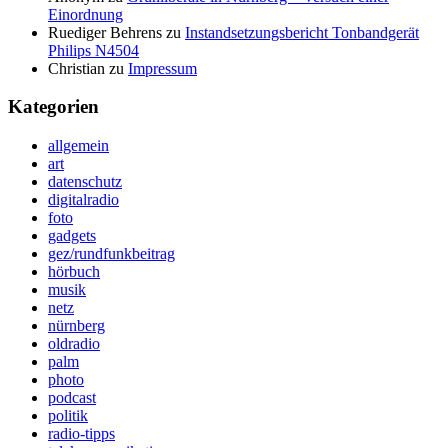
Einordnung
Ruediger Behrens
zu
Instandsetzungsbericht Tonbandgerät
Philips N4504
Christian
zu
Impressum
Kategorien
allgemein
art
datenschutz
digitalradio
foto
gadgets
gez/rundfunkbeitrag
hörbuch
musik
netz
nürnberg
oldradio
palm
photo
podcast
politik
radio-tipps