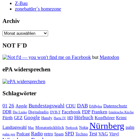
Z-Bau
zonebattler´s homezone
Archiv
Archiv
NOT F´D
but
Mastodon
ePA widersprechen
Schlagwörter
26
Bundestagswahl
DAB
01
Apple
CDU
Datenschutz
DABplus
Facebook
Franken
DDR
FDP
Digitalradio
Die Linke
DVB-T
fränkische Küche
Google
Hörbuch
Fürth
Kopfhörer
GEZ
Krimi
Handy
HD
Hartz IV
Nürnberg
Landtagswahl
Monatsrückblick
palm
Nokia
Mac
Netbook
Radio
retro
SPD
Test
VAG
Podcast
Techno
Vinyl
Spam
palm pre