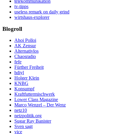
telekommunikation
tv-tipps
useless remark on daily grind
wirtshaus-explorer
Blogroll
Ahoi Polloi
AK Zensur
Alternativlos
Chaosradio
fefe
Fürther Freiheit
hdiyl
Holger Klein
KNBG
Konsumpf
Kraftfuttermischwerk
Lower Class Magazine
Marco Wenzel – Der Wenz
netz10
netzpolitik.org
Sugar Ray Banister
Sven sagt
vice