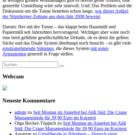
In wenigen großen Wohnanlagen gibt es bereits gelbe Tonnen, eine
generelle Umstellung wäre sehr sinnvoll. Und: Das Problem und die
Diskussion um die Tonne bestehen schon lange,
wie dieser Artikel
der Nürnberger Zeitung aus dem Jahr 2008 beweist
.
Darum: Her mit der Tonne – das klappt beim Hausmüll und
Papiermüll seit Jahrzehten hervorragend. Wichtiger aber wäre noch
eine breit geführte gesellschaftliche Debatte, ob es denn die gelben
Säcke und das Duale System überhaupt noch braucht – es gibt viele
ernstzunehmende Stimmen
, die dieses System
mit guten
Argumenten
generell in Frage stellen.
Suche
nach:
Webcam
Neueste Kommentare
admin
zu
Seit Montag im Angebot bei Aldi Süd: Die Crane
Massagepistole für 39,90 Euro im Kurztest
Olga Becker-Töppich
zu
Seit Montag im Angebot bei Aldi
Süd: Die Crane Massagepistole für 39,90 Euro im Kurztest
Anonym
zu
Grünliberale in Nürnberg – Versuch einer