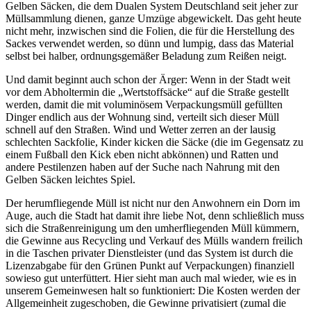
Gelben Säcken, die dem Dualen System Deutschland seit jeher zur
Müllsammlung dienen, ganze Umzüge abgewickelt. Das geht heute
nicht mehr, inzwischen sind die Folien, die für die Herstellung des
Sackes verwendet werden, so dünn und lumpig, dass das Material
selbst bei halber, ordnungsgemäßer Beladung zum Reißen neigt.
Und damit beginnt auch schon der Ärger: Wenn in der Stadt weit
vor dem Abholtermin die „Wertstoffsäcke“ auf die Straße gestellt
werden, damit die mit voluminösem Verpackungsmüll gefüllten
Dinger endlich aus der Wohnung sind, verteilt sich dieser Müll
schnell auf den Straßen. Wind und Wetter zerren an der lausig
schlechten Sackfolie, Kinder kicken die Säcke (die im Gegensatz zu
einem Fußball den Kick eben nicht abkönnen) und Ratten und
andere Pestilenzen haben auf der Suche nach Nahrung mit den
Gelben Säcken leichtes Spiel.
Der herumfliegende Müll ist nicht nur den Anwohnern ein Dorn im
Auge, auch die Stadt hat damit ihre liebe Not, denn schließlich muss
sich die Straßenreinigung um den umherfliegenden Müll kümmern,
die Gewinne aus Recycling und Verkauf des Mülls wandern freilich
in die Taschen privater Dienstleister (und das System ist durch die
Lizenzabgabe für den Grünen Punkt auf Verpackungen) finanziell
sowieso gut unterfüttert. Hier sieht man auch mal wieder, wie es in
unserem Gemeinwesen halt so funktioniert: Die Kosten werden der
Allgemeinheit zugeschoben, die Gewinne privatisiert (zumal die