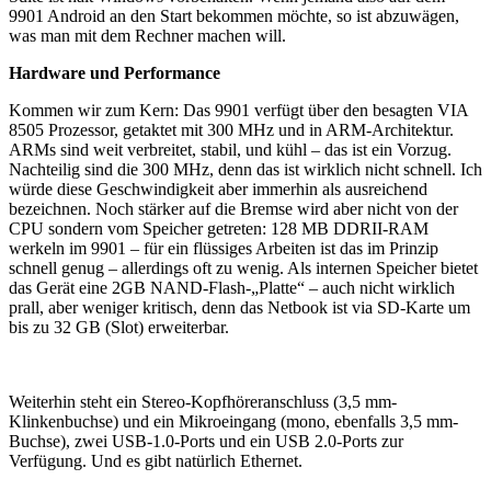
9901 Android an den Start bekommen möchte, so ist abzuwägen,
was man mit dem Rechner machen will.
Hardware und Performance
Kommen wir zum Kern: Das 9901 verfügt über den besagten VIA
8505 Prozessor, getaktet mit 300 MHz und in ARM-Architektur.
ARMs sind weit verbreitet, stabil, und kühl – das ist ein Vorzug.
Nachteilig sind die 300 MHz, denn das ist wirklich nicht schnell. Ich
würde diese Geschwindigkeit aber immerhin als ausreichend
bezeichnen. Noch stärker auf die Bremse wird aber nicht von der
CPU sondern vom Speicher getreten: 128 MB DDRII-RAM
werkeln im 9901 – für ein flüssiges Arbeiten ist das im Prinzip
schnell genug – allerdings oft zu wenig. Als internen Speicher bietet
das Gerät eine 2GB NAND-Flash-„Platte“ – auch nicht wirklich
prall, aber weniger kritisch, denn das Netbook ist via SD-Karte um
bis zu 32 GB (Slot) erweiterbar.
Weiterhin steht ein Stereo-Kopfhöreranschluss (3,5 mm-
Klinkenbuchse) und ein Mikroeingang (mono, ebenfalls 3,5 mm-
Buchse), zwei USB-1.0-Ports und ein USB 2.0-Ports zur
Verfügung. Und es gibt natürlich Ethernet.