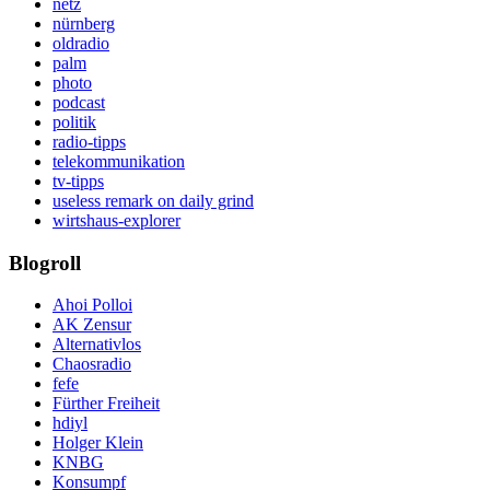
netz
nürnberg
oldradio
palm
photo
podcast
politik
radio-tipps
telekommunikation
tv-tipps
useless remark on daily grind
wirtshaus-explorer
Blogroll
Ahoi Polloi
AK Zensur
Alternativlos
Chaosradio
fefe
Fürther Freiheit
hdiyl
Holger Klein
KNBG
Konsumpf