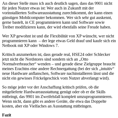
An dieser Stelle muss ich auch deutlich sagen, dass das 9901 nicht
für jeden Nutzer etwas ist: Wer auch in Zukunft mit der
vorinstallierten Softwareausstattung zurechtkommt, der kann einen
günstigen Mobilcomputer bekommen. Wer sich sehr gut auskennt,
gerne bastelt, in CE programmieren kann und Software sowie
Treiber modifizieren kann, der wird ebenfalls seine Freude haben.
Wer XP gewohnt ist und die Flexibilität von XP wünscht, wer nicht
programmieren kann – der lege etwas Geld drauf und kaufe sich ein
Netbook mit XP oder Windows 7.
Kritisch anzumerken ist, dass gerade real, HSE24 oder Schlecker
jetzt nicht die Nerdstores sind sondern sich an „Otto
Normalverbraucher“ wenden – und gerade diese Zielgruppe braucht
meines Erachtns eine andere Rechnergattung (bei der sich „intuitiv“
neue Hardware anflanschen, Software nachinstallieren lässt und die
nicht ein gewisses Frickelgeschick vom Nutzer abverlangt wird).
So möge jeder vor der Anschaffung kritisch prüfen, ob die
mitgelieferte Hardwareausstattung genügt oder ob er die Skills
mitbringt, das 9901 im Zweifelsfall komplett umzuprogrammieren.
Wenn nicht, dann gibt es andere Geräte, die etwa das Doppelte
kosten, aber ein Vielfaches an Ausstattung mitbringen.
Fazit