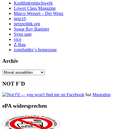
Kraftfuttermischwerk
Lower Class Magazine
Marco Wenzel – Der Wenz
netz10
netzpolitik.org
Sugar Ray Banister
Sven sagt
vice
Z-Bau
zonebattler´s homezone
Archiv
Archiv
NOT F´D
but
Mastodon
ePA widersprechen