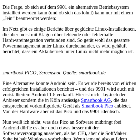
Die Frage, ob sich auf dem 9901 ein alternatives Betriebssystem
installiert werden kann (und ob sich das lohnt) kann nur mit einem
„Jein“ beantwortet werden:
Im Netz gibt es einige Berichte über geglückte Linux-Installationen,
die aber meist mit Klagen über fehlende oder fehlerhafte
Hardwareintegration verbunden sind. So gerät wohl das gesamte
Powermanagement unter Linux durcheinander, es wird gehäuft
berichtet, dass ein Akkubetrieb unter Linux nicht mehr möglich ist.
smartbook PICO, Screenshot. Quelle: smartbook.de
Eine Alternative könnte Android sein. Es wurde bereits von etlichen
erfolgreichen Installationen berichtet – und das 9901 wird auch mit
voristalliertem Android 1.6 verkauft. Hier ist nicht Jay-tech der
Anbieter sondern die in Köln ansässige
Smartbook AG
, die das
entsprechend vorkonfigurierte Gerät als
Smartbook Pico
anbietet.
Von der Hardware aber ist das Pico und das 9901 identisch.
Nun weiß ich nicht, was das Pico an Software mitbringt (bei
Android dürfte es aber doch etwas besser mit der
Softwareversorgung aussehen, als bei CE), aber die SoftMaker-
Suite ist halt Windows vorbehalten. Wenn jemand also auf dem