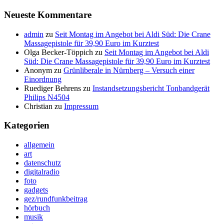
Neueste Kommentare
admin
zu
Seit Montag im Angebot bei Aldi Süd: Die Crane
Massagepistole für 39,90 Euro im Kurztest
Olga Becker-Töppich
zu
Seit Montag im Angebot bei Aldi
Süd: Die Crane Massagepistole für 39,90 Euro im Kurztest
Anonym
zu
Grünliberale in Nürnberg – Versuch einer
Einordnung
Ruediger Behrens
zu
Instandsetzungsbericht Tonbandgerät
Philips N4504
Christian
zu
Impressum
Kategorien
allgemein
art
datenschutz
digitalradio
foto
gadgets
gez/rundfunkbeitrag
hörbuch
musik