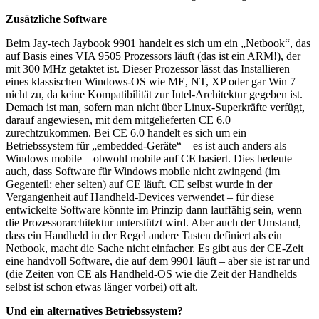
Zusätzliche Software
Beim Jay-tech Jaybook 9901 handelt es sich um ein „Netbook“, das
auf Basis eines VIA 9505 Prozessors läuft (das ist ein ARM!), der
mit 300 MHz getaktet ist. Dieser Prozessor lässt das Installieren
eines klassischen Windows-OS wie ME, NT, XP oder gar Win 7
nicht zu, da keine Kompatibilität zur Intel-Architektur gegeben ist.
Demach ist man, sofern man nicht über Linux-Superkräfte verfügt,
darauf angewiesen, mit dem mitgelieferten CE 6.0
zurechtzukommen. Bei CE 6.0 handelt es sich um ein
Betriebssystem für „embedded-Geräte“ – es ist auch anders als
Windows mobile – obwohl mobile auf CE basiert. Dies bedeute
auch, dass Software für Windows mobile nicht zwingend (im
Gegenteil: eher selten) auf CE läuft. CE selbst wurde in der
Vergangenheit auf Handheld-Devices verwendet – für diese
entwickelte Software könnte im Prinzip dann lauffähig sein, wenn
die Prozessorarchitektur unterstützt wird. Aber auch der Umstand,
dass ein Handheld in der Regel andere Tasten definiert als ein
Netbook, macht die Sache nicht einfacher. Es gibt aus der CE-Zeit
eine handvoll Software, die auf dem 9901 läuft – aber sie ist rar und
(die Zeiten von CE als Handheld-OS wie die Zeit der Handhelds
selbst ist schon etwas länger vorbei) oft alt.
Und ein alternatives Betriebssystem?