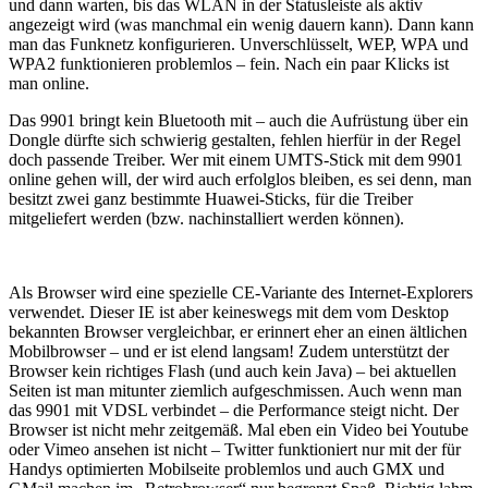
und dann warten, bis das WLAN in der Statusleiste als aktiv
angezeigt wird (was manchmal ein wenig dauern kann). Dann kann
man das Funknetz konfigurieren. Unverschlüsselt, WEP, WPA und
WPA2 funktionieren problemlos – fein. Nach ein paar Klicks ist
man online.
Das 9901 bringt kein Bluetooth mit – auch die Aufrüstung über ein
Dongle dürfte sich schwierig gestalten, fehlen hierfür in der Regel
doch passende Treiber. Wer mit einem UMTS-Stick mit dem 9901
online gehen will, der wird auch erfolglos bleiben, es sei denn, man
besitzt zwei ganz bestimmte Huawei-Sticks, für die Treiber
mitgeliefert werden (bzw. nachinstalliert werden können).
Als Browser wird eine spezielle CE-Variante des Internet-Explorers
verwendet. Dieser IE ist aber keineswegs mit dem vom Desktop
bekannten Browser vergleichbar, er erinnert eher an einen ältlichen
Mobilbrowser – und er ist elend langsam! Zudem unterstützt der
Browser kein richtiges Flash (und auch kein Java) – bei aktuellen
Seiten ist man mitunter ziemlich aufgeschmissen. Auch wenn man
das 9901 mit VDSL verbindet – die Performance steigt nicht. Der
Browser ist nicht mehr zeitgemäß. Mal eben ein Video bei Youtube
oder Vimeo ansehen ist nicht – Twitter funktioniert nur mit der für
Handys optimierten Mobilseite problemlos und auch GMX und