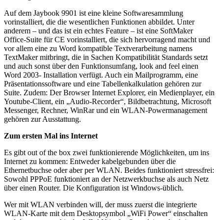
Auf dem Jaybook 9901 ist eine kleine Softwaresammlung
vorinstalliert, die die wesentlichen Funktionen abbildet. Unter
anderem – und das ist ein echtes Feature – ist eine SoftMaker
Office-Suite für CE vorinstalliert, die sich hervorragend macht und
vor allem eine zu Word kompatible Textverarbeitung namens
TextMaker mitbringt, die in Sachen Kompatibilität Standards setzt
und auch sonst über den Funktionsumfang, look and feel einen
Word 2003- Installation verfügt. Auch ein Mailprogramm, eine
Präsentationssoftware und eine Tabellenkalkulation gehören zur
Suite. Zudem: Der Browser Internet Explorer, ein Medienplayer, ein
Youtube-Client, ein „Audio-Recorder“, Bildbetrachtung, Microsoft
Messenger, Rechner, WinRar und ein WLAN-Powermanagement
gehören zur Ausstattung.
Zum ersten Mal ins Internet
Es gibt out of the box zwei funktionierende Möglichkeiten, um ins
Internet zu kommen: Entweder kabelgebunden über die
Ethernetbuchse oder aber per WLAN. Beides funktioniert stressfrei:
Sowohl PPPoE funktioniert an der Netzwerkbuchse als auch Netz
über einen Router. Die Konfiguration ist Windows-üblich.
Wer mit WLAN verbinden will, der muss zuerst die integrierte
WLAN-Karte mit dem Desktopsymbol „WiFi Power“ einschalten