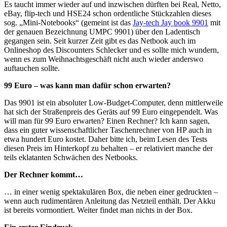
Es taucht immer wieder auf und inzwischen dürften bei Real, Netto,
eBay, flip-tech und HSE24 schon ordentliche Stückzahlen dieses
sog. „Mini-Notebooks“ (gemeint ist das
Jay-tech Jay book 9901
mit
der genauen Bezeichnung UMPC 9901) über den Ladentisch
gegangen sein. Seit kurzer Zeit gibt es das Netbook auch im
Onlineshop des Discounters Schlecker und es sollte mich wundern,
wenn es zum Weihnachtsgeschäft nicht auch wieder anderswo
auftauchen sollte.
99 Euro – was kann man dafür schon erwarten?
Das 9901 ist ein absoluter Low-Budget-Computer, denn mittlerweile
hat sich der Straßenpreis des Geräts auf 99 Euro eingependelt. Was
will man für 99 Euro erwarten? Einen Rechner? Ich kann sagen,
dass ein guter wissenschaftlicher Taschenrechner von HP auch in
etwa hundert Euro kostet. Daher bitte ich, beim Lesen des Tests
diesen Preis im Hinterkopf zu behalten – er relativiert manche der
teils eklatanten Schwächen des Netbooks.
Der Rechner kommt…
… in einer wenig spektakulären Box, die neben einer gedruckten –
wenn auch rudimentären Anleitung das Netzteil enthält. Der Akku
ist bereits vormontiert. Weiter findet man nichts in der Box.