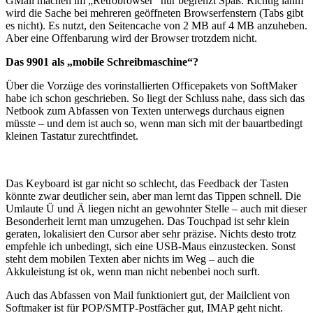
GMail machen im „Retrobrowser“ nur begrenzt Spaß. Richtig lahm
wird die Sache bei mehreren geöffneten Browserfenstern (Tabs gibt
es nicht). Es nutzt, den Seitencache von 2 MB auf 4 MB anzuheben.
Aber eine Offenbarung wird der Browser trotzdem nicht.
Das 9901 als „mobile Schreibmaschine“?
Über die Vorzüge des vorinstallierten Officepakets von SoftMaker
habe ich schon geschrieben. So liegt der Schluss nahe, dass sich das
Netbook zum Abfassen von Texten unterwegs durchaus eignen
müsste – und dem ist auch so, wenn man sich mit der bauartbedingt
kleinen Tastatur zurechtfindet.
Das Keyboard ist gar nicht so schlecht, das Feedback der Tasten
könnte zwar deutlicher sein, aber man lernt das Tippen schnell. Die
Umlaute Ü und Ä liegen nicht an gewohnter Stelle – auch mit dieser
Besonderheit lernt man umzugehen. Das Touchpad ist sehr klein
geraten, lokalisiert den Cursor aber sehr präzise. Nichts desto trotz
empfehle ich unbedingt, sich eine USB-Maus einzustecken. Sonst
steht dem mobilen Texten aber nichts im Weg – auch die
Akkuleistung ist ok, wenn man nicht nebenbei noch surft.
Auch das Abfassen von Mail funktioniert gut, der Mailclient von
Softmaker ist für POP/SMTP-Postfächer gut, IMAP geht nicht.