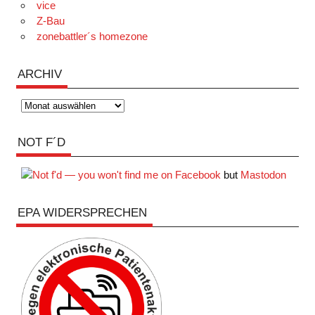
vice
Z-Bau
zonebattler´s homezone
ARCHIV
Archiv
NOT F´D
but
Mastodon
EPA WIDERSPRECHEN