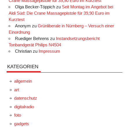
Crane Massagepistole für 39,90 Euro im Kurztest
Olga Becker-Töppich
zu
Seit Montag im Angebot bei
Aldi Süd: Die Crane Massagepistole für 39,90 Euro im
Kurztest
Anonym
zu
Grünliberale in Nürnberg – Versuch einer
Einordnung
Ruediger Behrens
zu
Instandsetzungsbericht
Tonbandgerät Philips N4504
Christian
zu
Impressum
KATEGORIEN
allgemein
art
datenschutz
digitalradio
foto
gadgets