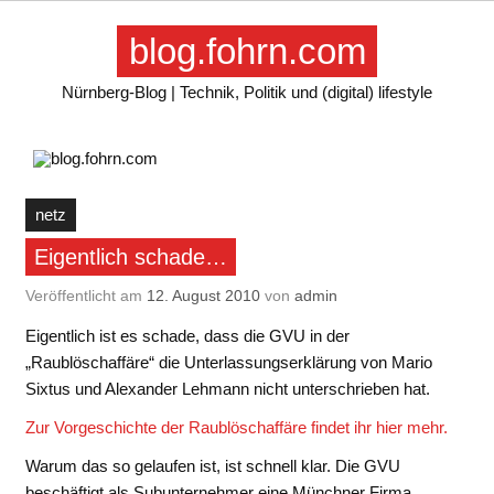
Skip
to
blog.fohrn.com
content
Nürnberg-Blog | Technik, Politik und (digital) lifestyle
netz
Eigentlich schade…
Veröffentlicht am
12. August 2010
von
admin
Eigentlich ist es schade, dass die GVU in der
„Raublöschaffäre“ die Unterlassungserklärung von Mario
Sixtus und Alexander Lehmann nicht unterschrieben hat.
Zur Vorgeschichte der Raublöschaffäre findet ihr hier mehr.
Warum das so gelaufen ist, ist schnell klar. Die GVU
beschäftigt als Subunternehmer eine Münchner Firma