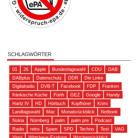
SCHLAGWÖRTER
01
26
Apple
Bundestagswahl
CDU
DAB
DABplus
Datenschutz
DDR
Die Linke
Digitalradio
DVB-T
Facebook
FDP
Franken
fränkische Küche
Fürth
GEZ
Google
Handy
Hartz IV
HD
Hörbuch
Kopfhörer
Krimi
Landtagswahl
Mac
Monatsrückblick
Netbook
Nokia
Nürnberg
palm
palm pre
Podcast
Radio
retro
Spam
SPD
Techno
Test
VAG
Vinyl
Wirtshaus-Explorer
Wochenrückblick