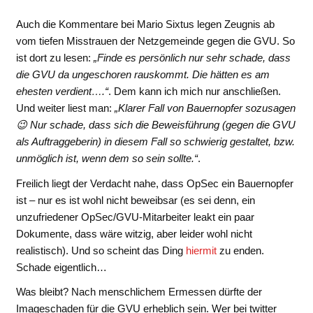
Auch die Kommentare bei Mario Sixtus legen Zeugnis ab
vom tiefen Misstrauen der Netzgemeinde gegen die GVU. So
ist dort zu lesen:
„Finde es persönlich nur sehr schade, dass
die GVU da ungeschoren rauskommt. Die hätten es am
ehesten verdient….“
. Dem kann ich mich nur anschließen.
Und weiter liest man:
„Klarer Fall von Bauernopfer sozusagen
😉 Nur schade, dass sich die Beweisführung (gegen die GVU
als Auftraggeberin) in diesem Fall so schwierig gestaltet, bzw.
unmöglich ist, wenn dem so sein sollte.“
.
Freilich liegt der Verdacht nahe, dass OpSec ein Bauernopfer
ist – nur es ist wohl nicht beweibsar (es sei denn, ein
unzufriedener OpSec/GVU-Mitarbeiter leakt ein paar
Dokumente, dass wäre witzig, aber leider wohl nicht
realistisch). Und so scheint das Ding
hiermit
zu enden.
Schade eigentlich…
Was bleibt? Nach menschlichem Ermessen dürfte der
Imageschaden für die GVU erheblich sein. Wer bei twitter