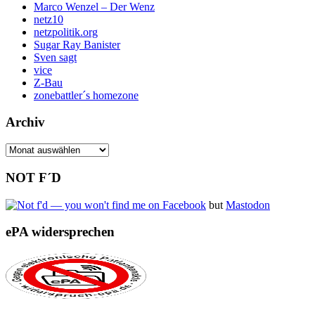
Marco Wenzel – Der Wenz
netz10
netzpolitik.org
Sugar Ray Banister
Sven sagt
vice
Z-Bau
zonebattler´s homezone
Archiv
Archiv
NOT F´D
but
Mastodon
ePA widersprechen