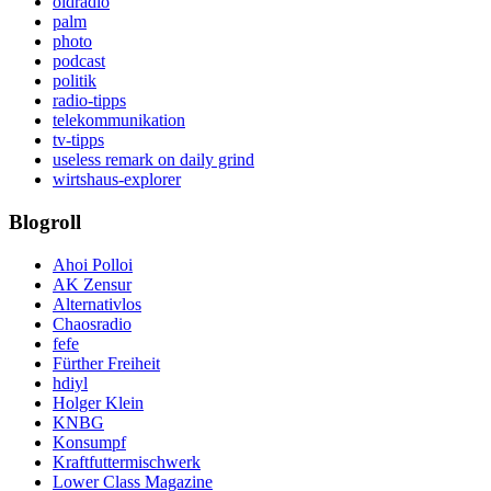
oldradio
palm
photo
podcast
politik
radio-tipps
telekommunikation
tv-tipps
useless remark on daily grind
wirtshaus-explorer
Blogroll
Ahoi Polloi
AK Zensur
Alternativlos
Chaosradio
fefe
Fürther Freiheit
hdiyl
Holger Klein
KNBG
Konsumpf
Kraftfuttermischwerk
Lower Class Magazine