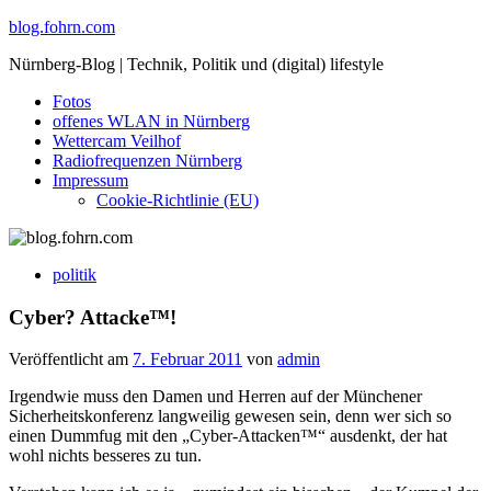
Skip
blog.fohrn.com
to
Nürnberg-Blog | Technik, Politik und (digital) lifestyle
content
Fotos
offenes WLAN in Nürnberg
Wettercam Veilhof
Radiofrequenzen Nürnberg
Impressum
Cookie-Richtlinie (EU)
politik
Cyber? Attacke™!
Veröffentlicht am
7. Februar 2011
von
admin
Irgendwie muss den Damen und Herren auf der Münchener
Sicherheitskonferenz langweilig gewesen sein, denn wer sich so
einen Dummfug mit den „Cyber-Attacken
™
“ ausdenkt, der hat
wohl nichts besseres zu tun.