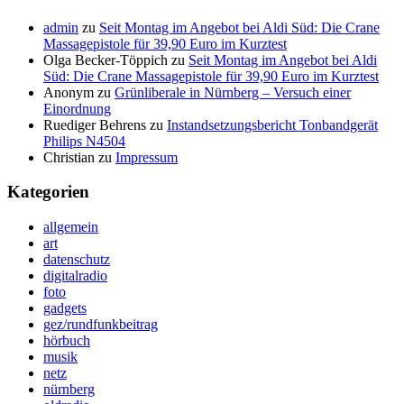
admin
zu
Seit Montag im Angebot bei Aldi Süd: Die Crane
Massagepistole für 39,90 Euro im Kurztest
Olga Becker-Töppich
zu
Seit Montag im Angebot bei Aldi
Süd: Die Crane Massagepistole für 39,90 Euro im Kurztest
Anonym
zu
Grünliberale in Nürnberg – Versuch einer
Einordnung
Ruediger Behrens
zu
Instandsetzungsbericht Tonbandgerät
Philips N4504
Christian
zu
Impressum
Kategorien
allgemein
art
datenschutz
digitalradio
foto
gadgets
gez/rundfunkbeitrag
hörbuch
musik
netz
nürnberg