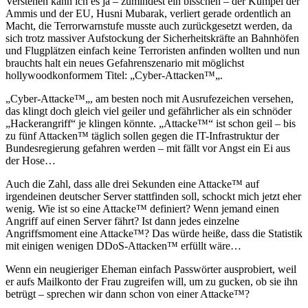
Verstehen kann ich es ja – zumindest ein bisschen – der Kumpel der
Ammis und der EU, Husni Mubarak, verliert gerade ordentlich an
Macht, die Terrorwarnstufe musste auch zurückgesetzt werden, da
sich trotz massiver Aufstockung der Sicherheitskräfte an Bahnhöfen
und Flugplätzen einfach keine Terroristen anfinden wollten und nun
brauchts halt ein neues Gefahrenszenario mit möglichst
hollywoodkonformem Titel: „Cyber-Attacken
™
„.
„Cyber-Attacke
™
„, am besten noch mit Ausrufezeichen versehen,
das klingt doch gleich viel geiler und gefährlicher als ein schnöder
„Hackerangriff“ je klingen könnte. „Attacke
™
“ ist schon geil – bis
zu fünf Attacken
™
täglich sollen gegen die IT-Infrastruktur der
Bundesregierung gefahren werden – mit fällt vor Angst ein Ei aus
der Hose…
Auch die Zahl, dass alle drei Sekunden eine Attacke
™ auf
irgendeinen deutscher Server stattfinden soll, schockt mich jetzt eher
wenig. Wie ist so eine Attacke
™ definiert? Wenn jemand einen
Angriff auf einen Server fährt? Ist dann jedes einzelne
Angriffsmoment eine Attacke
™? Das würde heiße, dass die Statistik
mit einigen wenigen DDoS-Attacken
™ erfüllt wäre…
Wenn ein neugieriger Eheman einfach Passwörter ausprobiert, weil
er aufs Mailkonto der Frau zugreifen will, um zu gucken, ob sie ihn
betrügt – sprechen wir dann schon von einer Attacke
™?