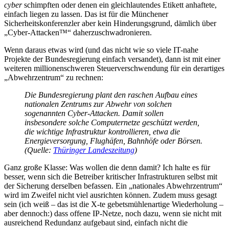
cyber
schimpften oder denen ein gleichlautendes Etikett anhaftete,
einfach liegen zu lassen. Das ist für die Münchener
Sicherheitskonferenzler aber kein Hinderungsgrund, dämlich über
„Cyber-Attacken
™“ daherzuschwadronieren.
Wenn daraus etwas wird (und das nicht wie so viele IT-nahe
Projekte der Bundesregierung einfach versandet), dann ist mit einer
weiteren millionenschweren Steuerverschwendung für ein derartiges
„Abwehrzentrum“ zu rechnen:
Die Bundesregierung plant den raschen Aufbau eines
nationalen Zentrums zur Abwehr von solchen
sogenannten Cyber-Attacken. Damit sollen
insbesondere solche Computernetze geschützt werden,
die wichtige Infrastruktur kontrollieren, etwa die
Energieversorgung, Flughäfen, Bahnhöfe oder Börsen.
(Quelle:
Thüringer Landeszeitung
)
Ganz große Klasse: Was wollen die denn damit? Ich halte es für
besser, wenn sich die Betreiber kritischer Infrastrukturen selbst mit
der Sicherung derselben befassen. Ein „nationales Abwehrzentrum“
wird im Zweifel nicht viel ausrichten können. Zudem muss gesagt
sein (ich weiß – das ist die X-te gebetsmühlenartige Wiederholung –
aber dennoch:) dass offene IP-Netze, noch dazu, wenn sie nicht mit
ausreichend Redundanz aufgebaut sind, einfach nicht die