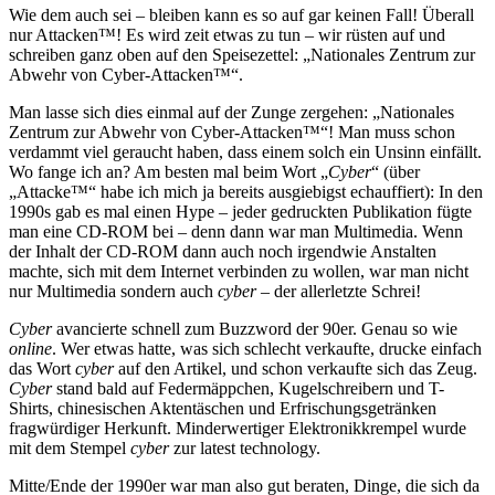
Wie dem auch sei – bleiben kann es so auf gar keinen Fall! Überall
nur Attacken
™! Es wird zeit etwas zu tun – wir rüsten auf und
schreiben ganz oben auf den Speisezettel: „Nationales Zentrum zur
Abwehr von Cyber-Attacken
™“.
Man lasse sich dies einmal auf der Zunge zergehen: „Nationales
Zentrum zur Abwehr von Cyber-Attacken
™“! Man muss schon
verdammt viel geraucht haben, dass einem solch ein Unsinn einfällt.
Wo fange ich an? Am besten mal beim Wort „
Cyber
“ (über
„Attacke
™“ habe ich mich ja bereits ausgiebigst echauffiert): In den
1990s gab es mal einen Hype – jeder gedruckten Publikation fügte
man eine CD-ROM bei – denn dann war man Multimedia. Wenn
der Inhalt der CD-ROM dann auch noch irgendwie Anstalten
machte, sich mit dem Internet verbinden zu wollen, war man nicht
nur Multimedia sondern auch
cyber
– der allerletzte Schrei!
Cyber
avancierte schnell zum Buzzword der 90er. Genau so wie
online
. Wer etwas hatte, was sich schlecht verkaufte, drucke einfach
das Wort
cyber
auf den Artikel, und schon verkaufte sich das Zeug.
Cyber
stand bald auf Federmäppchen, Kugelschreibern und T-
Shirts, chinesischen Aktentäschen und Erfrischungsgetränken
fragwürdiger Herkunft. Minderwertiger Elektronikkrempel wurde
mit dem Stempel
cyber
zur latest technology.
Mitte/Ende der 1990er war man also gut beraten, Dinge, die sich da