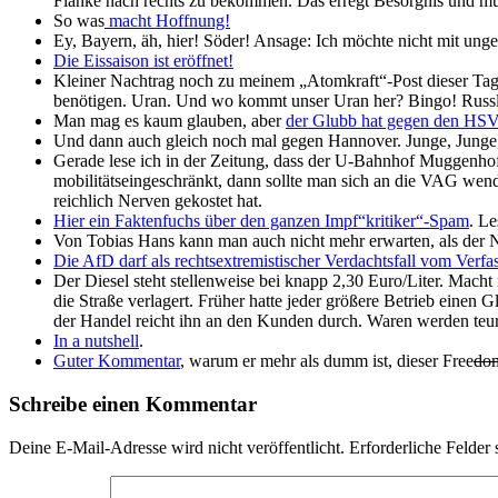
Flanke nach rechts zu bekommen. Das erregt Besorgnis und mus
So was
macht Hoffnung!
Ey, Bayern, äh, hier! Söder! Ansage: Ich möchte nicht mit ung
Die Eissaison ist eröffnet!
Kleiner Nachtrag noch zu meinem „Atomkraft“-Post dieser Tage:
benötigen. Uran. Und wo kommt unser Uran her? Bingo! Russ
Man mag es kaum glauben, aber
der Glubb hat gegen den HS
Und dann auch gleich noch mal gegen Hannover. Junge, Junge
Gerade lese ich in der Zeitung, dass der U-Bahnhof Muggenho
mobilitätseingeschränkt, dann sollte man sich an die VAG we
reichlich Nerven gekostet hat.
Hier ein Faktenfuchs über den ganzen Impf“kritiker“-Spam
. Le
Von Tobias Hans kann man auch nicht mehr erwarten, als der 
Die AfD darf als rechtsextremistischer Verdachtsfall vom Verf
Der Diesel steht stellenweise bei knapp 2,30 Euro/Liter. Macht
die Straße verlagert. Früher hatte jeder größere Betrieb einen
der Handel reicht ihn an den Kunden durch. Waren werden teure
In a nutshell
.
Guter Kommentar
, warum er mehr als dumm ist, dieser Free
do
Schreibe einen Kommentar
Deine E-Mail-Adresse wird nicht veröffentlicht.
Erforderliche Felder 