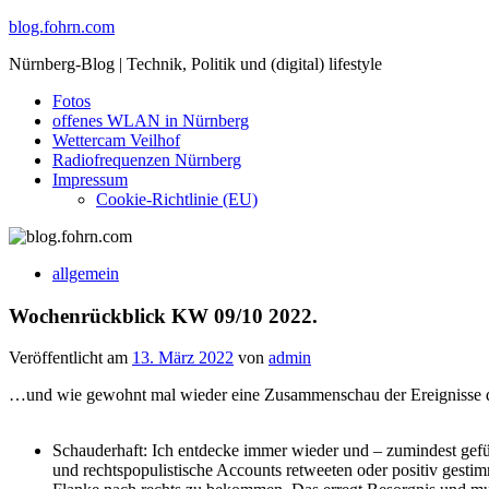
Skip
blog.fohrn.com
to
Nürnberg-Blog | Technik, Politik und (digital) lifestyle
content
Fotos
offenes WLAN in Nürnberg
Wettercam Veilhof
Radiofrequenzen Nürnberg
Impressum
Cookie-Richtlinie (EU)
allgemein
Wochenrückblick KW 09/10 2022.
Veröffentlicht am
13. März 2022
von
admin
…und wie gewohnt mal wieder eine Zusammenschau der Ereignisse der
Schauderhaft: Ich entdecke immer wieder und – zumindest gefüh
und rechtspopulistische Accounts retweeten oder positiv gest