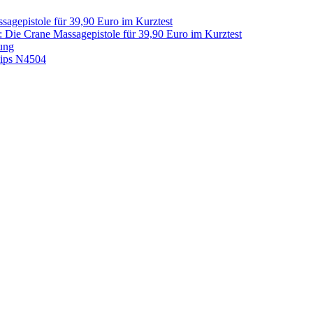
sagepistole für 39,90 Euro im Kurztest
: Die Crane Massagepistole für 39,90 Euro im Kurztest
ung
lips N4504