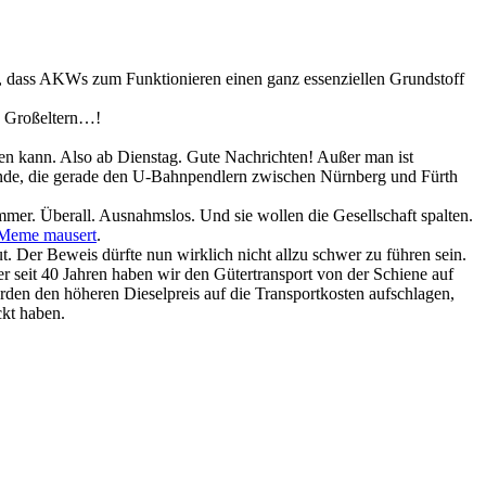
st, dass AKWs zum Funktionieren einen ganz essenziellen Grundstoff
e Großeltern…!
n kann. Also ab Dienstag. Gute Nachrichten! Außer man ist
 Ende, die gerade den U-Bahnpendlern zwischen Nürnberg und Fürth
Immer. Überall. Ausnahmslos. Und sie wollen die Gesellschaft spalten.
m Meme mausert
.
ut. Der Beweis dürfte nun wirklich nicht allzu schwer zu führen sein.
er seit 40 Jahren haben wir den Gütertransport von der Schiene auf
erden den höheren Dieselpreis auf die Transportkosten aufschlagen,
ckt haben.