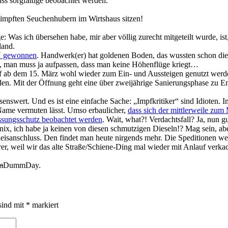
s sorgfältige beobachtet werden.
eimpften Seuchenhubern im Wirtshaus sitzen!
 Was ich übersehen habe, mir aber völlig zurecht mitgeteilt wurde, i
land.
V gewonnen
. Handwerk(er) hat goldenen Boden, das wussten schon di
, man muss ja aufpassen, dass man keine Höhenflüge kriegt…
f ab dem 15. März wohl wieder zum Ein- und Aussteigen genutzt werde
nden. Mit der Öffnung geht eine über zweijährige Sanierungsphase zu
senswert. Und es ist eine einfache Sache: „Impfkritiker“ sind Idioten. 
Name vermuten lässt. Umso erbaulicher,
dass sich der mittlerweile zu
assungsschutz beobachtet werden
. Wait, what?! Verdachtsfall? Ja, nun g
 nix, ich habe ja keinen von diesen schmutzigen Dieseln!? Mag sein, ab
 Gleisanschluss. Den findet man heute nirgends mehr. Die Speditionen w
r, weil wir das alte Straße/Schiene-Ding mal wieder mit Anlauf verka
m
DummDay.
sind mit
*
markiert