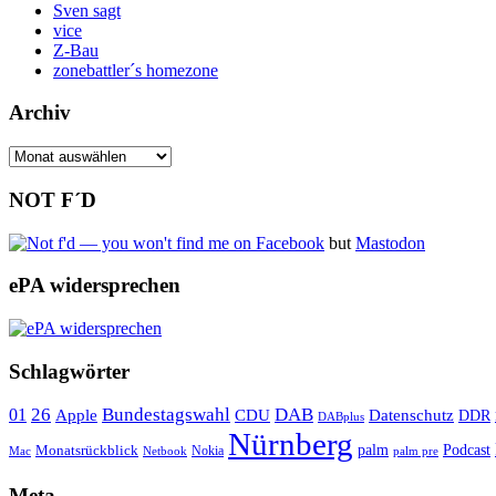
Sven sagt
vice
Z-Bau
zonebattler´s homezone
Archiv
Archiv
NOT F´D
but
Mastodon
ePA widersprechen
Schlagwörter
26
Bundestagswahl
DAB
01
Apple
CDU
Datenschutz
DDR
DABplus
Nürnberg
Monatsrückblick
palm
Podcast
Nokia
Mac
Netbook
palm pre
Meta