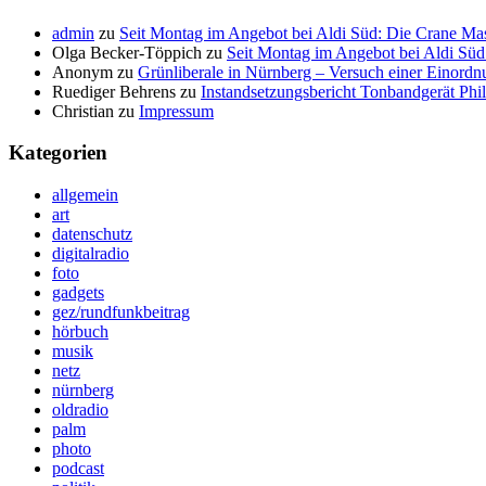
admin
zu
Seit Montag im Angebot bei Aldi Süd: Die Crane Mas
Olga Becker-Töppich
zu
Seit Montag im Angebot bei Aldi Süd
Anonym
zu
Grünliberale in Nürnberg – Versuch einer Einordn
Ruediger Behrens
zu
Instandsetzungsbericht Tonbandgerät Phi
Christian
zu
Impressum
Kategorien
allgemein
art
datenschutz
digitalradio
foto
gadgets
gez/rundfunkbeitrag
hörbuch
musik
netz
nürnberg
oldradio
palm
photo
podcast