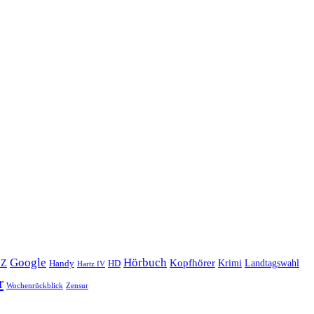
Google
Hörbuch
Kopfhörer
Landtagswahl
EZ
Krimi
Handy
HD
Hartz IV
r
Wochenrückblick
Zensur