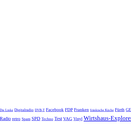
Facebook
Franken
FDP
Fürth
Digitalradio
G
Die Linke
DVB-T
fränkische Küche
Wirtshaus-Explore
Radio
retro
SPD
Test
VAG
Techno
Vinyl
Spam