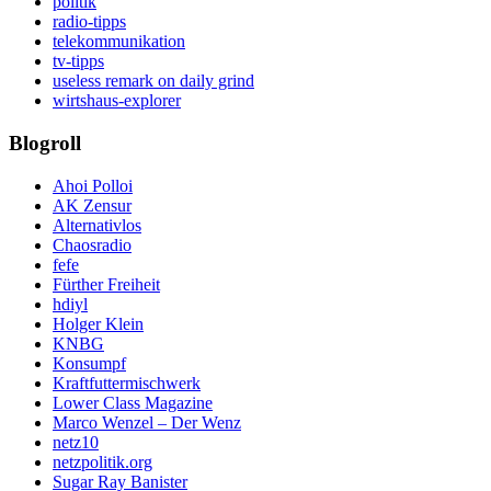
politik
radio-tipps
telekommunikation
tv-tipps
useless remark on daily grind
wirtshaus-explorer
Blogroll
Ahoi Polloi
AK Zensur
Alternativlos
Chaosradio
fefe
Fürther Freiheit
hdiyl
Holger Klein
KNBG
Konsumpf
Kraftfuttermischwerk
Lower Class Magazine
Marco Wenzel – Der Wenz
netz10
netzpolitik.org
Sugar Ray Banister