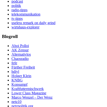
podcast
politik
radio-tipps
telekommunikation
tv-tipps
useless remark on daily grind
wirtshaus-explorer
Blogroll
Ahoi Polloi
AK Zensur
Alternativlos
Chaosradio
fefe
Fürther Freiheit
hdiyl
Holger Klein
KNBG
Konsumpf
Kraftfuttermischwerk
Lower Class Magazine
Marco Wenzel – Der Wenz
netz10
netzpolitik.org