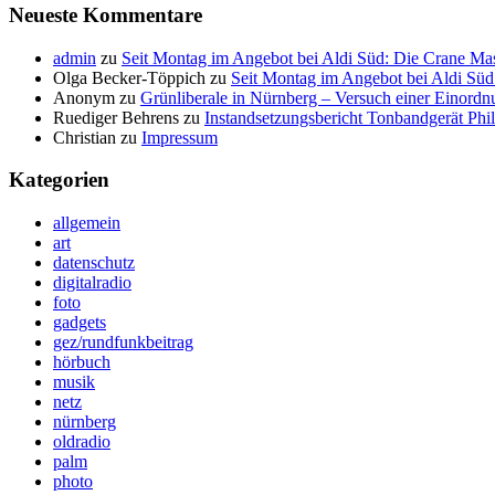
Neueste Kommentare
admin
zu
Seit Montag im Angebot bei Aldi Süd: Die Crane Mas
Olga Becker-Töppich
zu
Seit Montag im Angebot bei Aldi Süd
Anonym
zu
Grünliberale in Nürnberg – Versuch einer Einordn
Ruediger Behrens
zu
Instandsetzungsbericht Tonbandgerät Phi
Christian
zu
Impressum
Kategorien
allgemein
art
datenschutz
digitalradio
foto
gadgets
gez/rundfunkbeitrag
hörbuch
musik
netz
nürnberg
oldradio
palm
photo