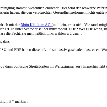
ereinigung stammt, wesentlich ehrlicher: Hier wird der schwarze Peter 
erin haben, die den verpfuschten Gesundheitsreformen nichts entgegen
erbach mit der
Rhön Klinikum AG
(und nein, er ist nicht Vorstandsmitg
der
Tr
Ulla unter Schröder sauber mitverbockt. FDP? Wer FDP wählt, mu
dass die Fachärzte mehrheitlich links wählen würden…
n, dass
SU und FDP haben diesem Land so massiv geschadet, dass es ein Wund
bby dann politische Streitigkeiten im Wartezimmer aus? Immerhin geht 
sind mit
*
markiert