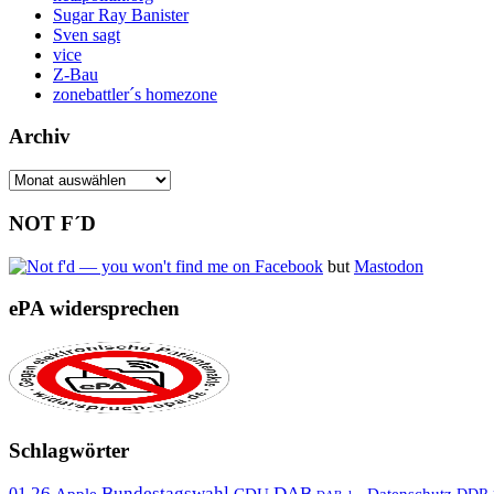
Sugar Ray Banister
Sven sagt
vice
Z-Bau
zonebattler´s homezone
Archiv
Archiv
NOT F´D
but
Mastodon
ePA widersprechen
Schlagwörter
26
Bundestagswahl
DAB
01