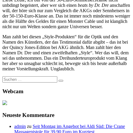
unbdingt begeistert, aber wer sich einen
beats by Dr. Dre
anschaffen
will, der höre sich nur zum Vergleich die AKGs oder Sennheisers in
der 50-150-Euro-Klasse an. Das ist immer noch mindestens weniger
als die Hälfte des Geldes für einen Monster Cable und ist klanglich
nicht nur um Welten sondern ganze Universen besser.
Man zahlt bei diesen „Style-Produkten“ für die Optik und den
Namen des Künstlers, der das Testimonial dafür abgibt – das ist bei
der Quincy Jones-Edition bei AKG ähnlich. Man zahlt hier den
Namen Dr. Dre und einen zweifelhaften „Style“. Wer das will, dem
sei das unbenommen. Das ein Dreihunderteuroprodukt vom Klang
her aber so unsagbar schlecht ist, bewegte sich bis heute außerhalb
meiner Vorstellungskraft. Unglaublich.
Suche
nach:
Webcam
Neueste Kommentare
admin
zu
Seit Montag im Angebot bei Aldi Süd: Die Crane
Massagepistole für 39,90 Euro im Kurztest