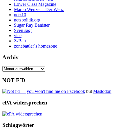
Lower Class Magazine
Marco Wenzel – Der Wenz
netz10
netzpolitik.org
Sugar Ray Banister
Sven sagt
vice
Z-Bau
zonebattler´s homezone
Archiv
Archiv
NOT F´D
but
Mastodon
ePA widersprechen
Schlagwörter