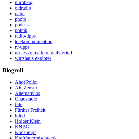
nürnberg
oldradio
palm
photo
podcast
politik
radio-tipps
telekommunikation
tv-tipps
useless remark on daily grind
wirtshaus-explorer
Blogroll
Ahoi Polloi
AK Zensur
Alternativlos
Chaosradio
fefe
Fürther Freiheit
hdiyl
Holger Klein
KNBG
Konsumpf
Kraftfuttermischwerk