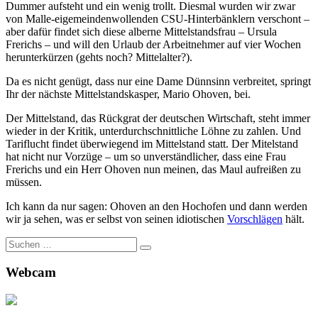
Dummer aufsteht und ein wenig trollt. Diesmal wurden wir zwar
von Malle-eigemeindenwollenden CSU-Hinterbänklern verschont –
aber dafür findet sich diese alberne Mittelstandsfrau – Ursula
Frerichs – und will den Urlaub der Arbeitnehmer auf vier Wochen
herunterkürzen (gehts noch? Mittelalter?).
Da es nicht genügt, dass nur eine Dame Dünnsinn verbreitet, springt
Ihr der nächste Mittelstandskasper, Mario Ohoven, bei.
Der Mittelstand, das Rückgrat der deutschen Wirtschaft, steht immer
wieder in der Kritik, unterdurchschnittliche Löhne zu zahlen. Und
Tariflucht findet überwiegend im Mittelstand statt. Der Mitelstand
hat nicht nur Vorzüge – um so unverständlicher, dass eine Frau
Frerichs und ein Herr Ohoven nun meinen, das Maul aufreißen zu
müssen.
Ich kann da nur sagen: Ohoven an den Hochofen und dann werden
wir ja sehen, was er selbst von seinen idiotischen
Vorschlägen
hält.
Suche
nach:
Webcam