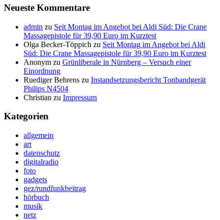
Neueste Kommentare
admin
zu
Seit Montag im Angebot bei Aldi Süd: Die Crane
Massagepistole für 39,90 Euro im Kurztest
Olga Becker-Töppich
zu
Seit Montag im Angebot bei Aldi
Süd: Die Crane Massagepistole für 39,90 Euro im Kurztest
Anonym
zu
Grünliberale in Nürnberg – Versuch einer
Einordnung
Ruediger Behrens
zu
Instandsetzungsbericht Tonbandgerät
Philips N4504
Christian
zu
Impressum
Kategorien
allgemein
art
datenschutz
digitalradio
foto
gadgets
gez/rundfunkbeitrag
hörbuch
musik
netz