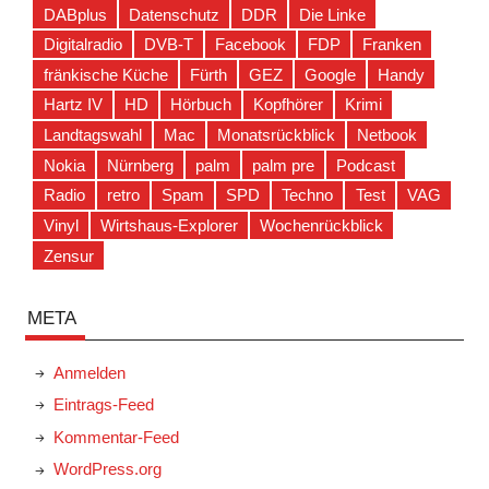
DABplus
Datenschutz
DDR
Die Linke
Digitalradio
DVB-T
Facebook
FDP
Franken
fränkische Küche
Fürth
GEZ
Google
Handy
Hartz IV
HD
Hörbuch
Kopfhörer
Krimi
Landtagswahl
Mac
Monatsrückblick
Netbook
Nokia
Nürnberg
palm
palm pre
Podcast
Radio
retro
Spam
SPD
Techno
Test
VAG
Vinyl
Wirtshaus-Explorer
Wochenrückblick
Zensur
META
Anmelden
Eintrags-Feed
Kommentar-Feed
WordPress.org