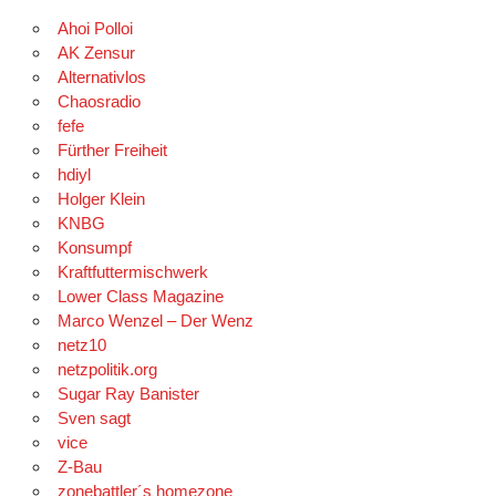
Ahoi Polloi
AK Zensur
Alternativlos
Chaosradio
fefe
Fürther Freiheit
hdiyl
Holger Klein
KNBG
Konsumpf
Kraftfuttermischwerk
Lower Class Magazine
Marco Wenzel – Der Wenz
netz10
netzpolitik.org
Sugar Ray Banister
Sven sagt
vice
Z-Bau
zonebattler´s homezone