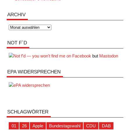
ARCHIV
Archiv
NOT F´D
but
Mastodon
EPA WIDERSPRECHEN
SCHLAGWÖRTER
01
26
Apple
Bundestagswahl
CDU
DAB