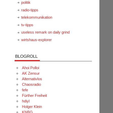
politik
radio-tipps
telekommunikation
tv-tipps
useless remark on daily grind
wirtshaus-explorer
BLOGROLL
Ahoi Polloi
AK Zensur
Alternativlos
Chaosradio
fefe
Fürther Freiheit
hdiyl
Holger Klein
KNBG