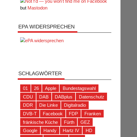
but
Mastodon
EPA WIDERSPRECHEN
SCHLAGWÖRTER
01
26
Apple
Bundestagswahl
CDU
DAB
DABplus
Datenschutz
DDR
Die Linke
Digitalradio
DVB-T
Facebook
FDP
Franken
fränkische Küche
Fürth
GEZ
Google
Handy
Hartz IV
HD