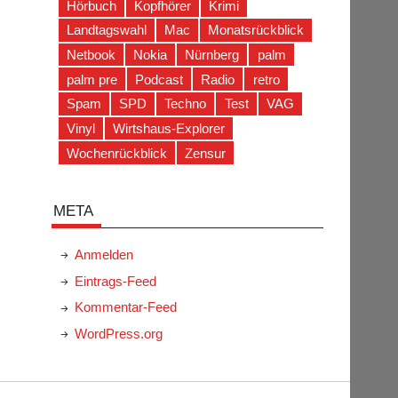
Hörbuch
Kopfhörer
Krimi
Landtagswahl
Mac
Monatsrückblick
Netbook
Nokia
Nürnberg
palm
palm pre
Podcast
Radio
retro
Spam
SPD
Techno
Test
VAG
Vinyl
Wirtshaus-Explorer
Wochenrückblick
Zensur
META
Anmelden
Eintrags-Feed
Kommentar-Feed
WordPress.org