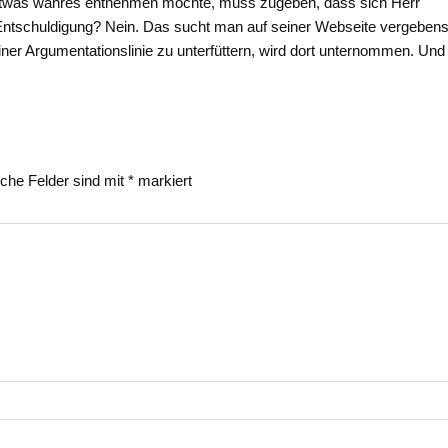
 etwas wahres entnehmen möchte, muss zugeben, dass sich Herr
er Entschuldigung? Nein. Das sucht man auf seiner Webseite vergebens
ner Argumentationslinie zu unterfüttern, wird dort unternommen. Und
iche Felder sind mit
*
markiert