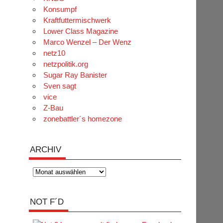
Konsumpf
Kraftfuttermischwerk
Lower Class Magazine
Marco Wenzel – Der Wenz
netz10
netzpolitik.org
Sugar Ray Banister
Sven sagt
vice
Z-Bau
zonebattler´s homezone
ARCHIV
Archiv
NOT F´D