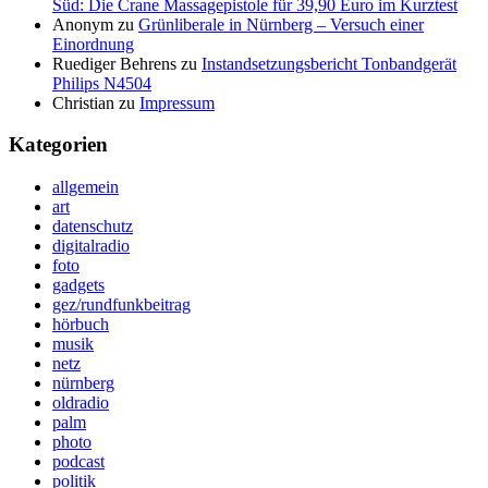
Süd: Die Crane Massagepistole für 39,90 Euro im Kurztest
Anonym
zu
Grünliberale in Nürnberg – Versuch einer
Einordnung
Ruediger Behrens
zu
Instandsetzungsbericht Tonbandgerät
Philips N4504
Christian
zu
Impressum
Kategorien
allgemein
art
datenschutz
digitalradio
foto
gadgets
gez/rundfunkbeitrag
hörbuch
musik
netz
nürnberg
oldradio
palm
photo
podcast
politik