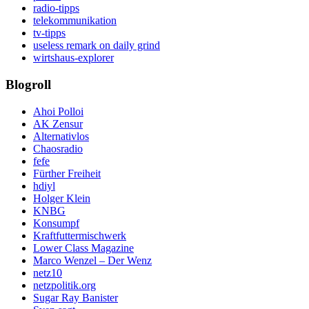
radio-tipps
telekommunikation
tv-tipps
useless remark on daily grind
wirtshaus-explorer
Blogroll
Ahoi Polloi
AK Zensur
Alternativlos
Chaosradio
fefe
Fürther Freiheit
hdiyl
Holger Klein
KNBG
Konsumpf
Kraftfuttermischwerk
Lower Class Magazine
Marco Wenzel – Der Wenz
netz10
netzpolitik.org
Sugar Ray Banister