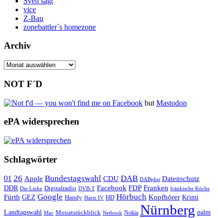
Sven sagt
vice
Z-Bau
zonebattler´s homezone
Archiv
Archiv
NOT F´D
but
Mastodon
ePA widersprechen
Schlagwörter
26
Bundestagswahl
DAB
01
Apple
CDU
Datenschutz
DABplus
Facebook
Franken
DDR
FDP
Digitalradio
Die Linke
DVB-T
fränkische Küche
Google
Hörbuch
Fürth
Kopfhörer
GEZ
Krimi
Handy
HD
Hartz IV
Nürnberg
Landtagswahl
Monatsrückblick
palm
Nokia
Mac
Netbook