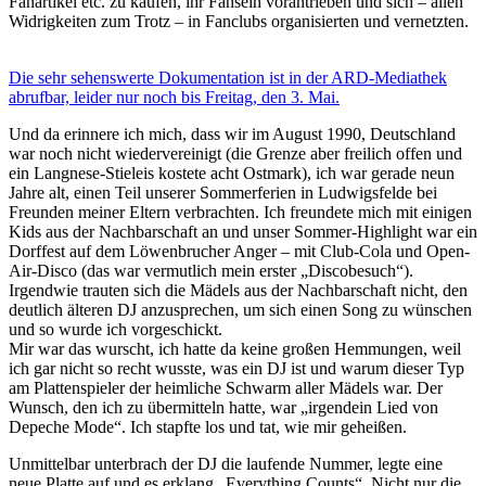
Fanartikel etc. zu kaufen, ihr Fansein vorantrieben und sich – allen
Widrigkeiten zum Trotz – in Fanclubs organisierten und vernetzten.
Die sehr sehenswerte Dokumentation ist in der ARD-Mediathek
abrufbar, leider nur noch bis Freitag, den 3. Mai.
Und da erinnere ich mich, dass wir im August 1990, Deutschland
war noch nicht wiedervereinigt (die Grenze aber freilich offen und
ein Langnese-Stieleis kostete acht Ostmark), ich war gerade neun
Jahre alt, einen Teil unserer Sommerferien in Ludwigsfelde bei
Freunden meiner Eltern verbrachten. Ich freundete mich mit einigen
Kids aus der Nachbarschaft an und unser Sommer-Highlight war ein
Dorffest auf dem Löwenbrucher Anger – mit Club-Cola und Open-
Air-Disco (das war vermutlich mein erster „Discobesuch“).
Irgendwie trauten sich die Mädels aus der Nachbarschaft nicht, den
deutlich älteren DJ anzusprechen, um sich einen Song zu wünschen
und so wurde ich vorgeschickt.
Mir war das wurscht, ich hatte da keine großen Hemmungen, weil
ich gar nicht so recht wusste, was ein DJ ist und warum dieser Typ
am Plattenspieler der heimliche Schwarm aller Mädels war. Der
Wunsch, den ich zu übermitteln hatte, war „irgendein Lied von
Depeche Mode“. Ich stapfte los und tat, wie mir geheißen.
Unmittelbar unterbrach der DJ die laufende Nummer, legte eine
neue Platte auf und es erklang „Everything Counts“. Nicht nur die