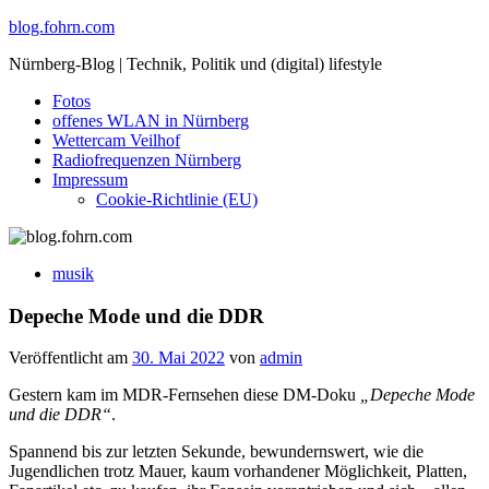
Skip
blog.fohrn.com
to
Nürnberg-Blog | Technik, Politik und (digital) lifestyle
content
Fotos
offenes WLAN in Nürnberg
Wettercam Veilhof
Radiofrequenzen Nürnberg
Impressum
Cookie-Richtlinie (EU)
musik
Depeche Mode und die DDR
Veröffentlicht am
30. Mai 2022
von
admin
Gestern kam im MDR-Fernsehen diese DM-Doku
„Depeche Mode
und die DDR“
.
Spannend bis zur letzten Sekunde, bewundernswert, wie die
Jugendlichen trotz Mauer, kaum vorhandener Möglichkeit, Platten,