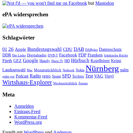
but
Mastodon
ePA widersprechen
Schlagwörter
26
Bundestagswahl
DAB
01
Apple
CDU
Datenschutz
DABplus
Facebook
Franken
DDR
FDP
Digitalradio
Die Linke
DVB-T
fränkische Küche
Google
Hörbuch
Fürth
Kopfhörer
GEZ
Krimi
Handy
HD
Hartz IV
Nürnberg
Landtagswahl
Monatsrückblick
palm
Nokia
Mac
Netbook
Radio
retro
SPD
Test
VAG
Podcast
Techno
Vinyl
Spam
palm pre
Wirtshaus-Explorer
Wochenrückblick
Zensur
Meta
Anmelden
Eintrags-Feed
Kommentar-Feed
WordPress.org
Erstellt mit
WordPress
und
Anderson
.