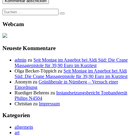
Suche
nach:
Webcam
Neueste Kommentare
admin
zu
Seit Montag im Angebot bei Aldi Süd: Die Crane
Massagepistole für 39,90 Euro im Kurztest
Olga Becker-Töppich
zu
Seit Montag im Angebot bei Aldi
Süd: Die Crane Massagepistole für 39,90 Euro im Kurztest
Anonym
zu
Grünliberale in Nürnberg – Versuch einer
Einordnung
Ruediger Behrens
zu
Instandsetzungsbericht Tonbandgerät
Philips N4504
Christian
zu
Impressum
Kategorien
allgemein
art