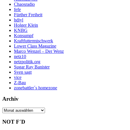
Chaosradio
fefe
Fürther Freiheit
hdiyl
Holger Klein
KNBG
Konsumpf
Kraftfuttermischwerk
Lower Class Magazine
Marco Wenzel – Der Wenz
netz10
netzpolitik.org
Sugar Ray Banister
Sven sagt
vice
Z-Bau
zonebattler´s homezone
Archiv
Archiv
NOT F´D