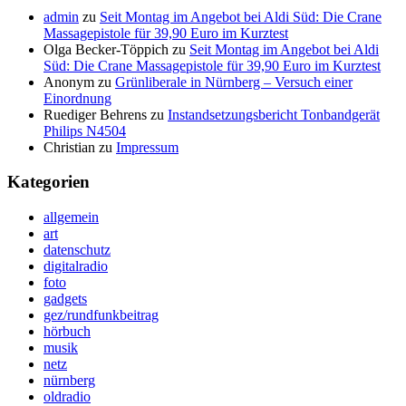
admin
zu
Seit Montag im Angebot bei Aldi Süd: Die Crane
Massagepistole für 39,90 Euro im Kurztest
Olga Becker-Töppich
zu
Seit Montag im Angebot bei Aldi
Süd: Die Crane Massagepistole für 39,90 Euro im Kurztest
Anonym
zu
Grünliberale in Nürnberg – Versuch einer
Einordnung
Ruediger Behrens
zu
Instandsetzungsbericht Tonbandgerät
Philips N4504
Christian
zu
Impressum
Kategorien
allgemein
art
datenschutz
digitalradio
foto
gadgets
gez/rundfunkbeitrag
hörbuch
musik
netz
nürnberg
oldradio