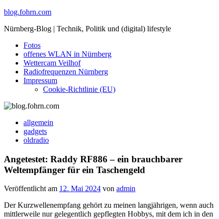
Skip
blog.fohrn.com
to
Nürnberg-Blog | Technik, Politik und (digital) lifestyle
content
Fotos
offenes WLAN in Nürnberg
Wettercam Veilhof
Radiofrequenzen Nürnberg
Impressum
Cookie-Richtlinie (EU)
allgemein
gadgets
oldradio
Angetestet: Raddy RF886 – ein brauchbarer
Weltempfänger für ein Taschengeld
Veröffentlicht am
12. Mai 2024
von
admin
Der Kurzwellenempfang gehört zu meinen langjährigen, wenn auch
mittlerweile nur gelegentlich gepflegten Hobbys, mit dem ich in den