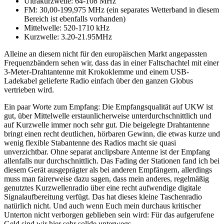
Ultrakurzwelle: 64-108 MHz
FM: 30,00-199,975 MHz (ein separates Wetterband in diesem
Bereich ist ebenfalls vorhanden)
Mittelwelle: 520-1710 kHz
Kurzwelle: 3.20-21.95MHz
Alleine an diesem nicht für den europäischen Markt angepassten
Frequenzbändern sehen wir, dass das in einer Faltschachtel mit einer
3-Meter-Drahtantenne mit Krokoklemme und einem USB-
Ladekabel gelieferte Radio einfach über den ganzen Globus
vertrieben wird.
Ein paar Worte zum Empfang: Die Empfangsqualität auf UKW ist
gut, über Mittelwelle erstaunlicherweise unterdurchschnittlich und
auf Kurzwelle immer noch sehr gut. Die beigelegte Drahtantenne
bringt einen recht deutlichen, hörbaren Gewinn, die etwas kurze und
wenig flexible Stabantenne des Radios macht sie quasi
unverzichtbar. Ohne separat anclipsbare Antenne ist der Empfang
allenfalls nur durchschnittlich. Das Fading der Stationen fand ich bei
diesem Gerät ausgeprägter als bei anderen Empfängern, allerdings
muss man fairerweise dazu sagen, dass mein anderes, regelmäßig
genutztes Kurzwellenradio über eine recht aufwendige digitale
Signalaufbereitung verfügt. Das hat dieses kleine Taschenradio
natürlich nicht. Und auch wenn Euch mein durchaus kritischer
Unterton nicht verborgen geblieben sein wird: Für das aufgerufene
Geld sind wir hier sehr solide unterwegs.