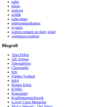
palm
photo
podcast
politik
radio-tipps
telekommunikation
tv-tipps
useless remark on daily grind
wirtshaus-explorer
Blogroll
Ahoi Polloi
AK Zensur
Alternativlos
Chaosradio
fefe
Fürther Freiheit
hdiyl
Holger Klein
KNBG
Konsumpf
Kraftfuttermischwerk
Lower Class Magazine
Marco Wenzel – Der Wenz