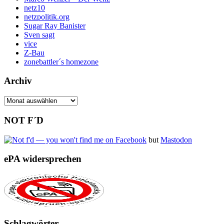
netz10
netzpolitik.org
Sugar Ray Banister
Sven sagt
vice
Z-Bau
zonebattler´s homezone
Archiv
Archiv
NOT F´D
but
Mastodon
ePA widersprechen
Schlagwörter