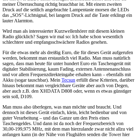
meiner Überraschung richtig brauchbar ist. Mit einem zweiten
Druck auf die seitlich angebrachte Lampentaste morsen die LEDs
das „SOS”-Lichtsignal, bei langem Druck auf die Taste erklingt ein
lauter Alarmton.
Wird man als interessierter Kurzwellenhörer mit diesem kleinen
Radio glücklich? Sagen wir mal so: Ich habe schon wesentlich
schlechtere und empfangsschwächere Radios gesehen.
Für die etwas mehr als dreißig Euro, die für dieses Gerät aufgerufen
werden, bekommt man erstaunlich viel Radio. Man muss natürlich
sagen, dass man heute für unter hundert Euro ein Taschengerät mit
digitaler Stabilisierung, kaum Fading, externen Antennenanschluss
und vor allem Frequenzdirekteingabe erhalten kann – ebenfalls mit
Akku (sogar tauschbar). Mein
Tecsun
erfüllt diese Kriterien, darüber
hinaus bekommt man vergleichbare Geräte aber auch von Degen,
aber auch z.B. den XHDATA D808 oder, wenn es etwas günstiger
sein soll, D109.
Man muss also überlegen, was man möchte und braucht. Und
dennoch ist dieses Gerät einfach, klein, leicht bedienbar und von
guter Verarbeitung – und das Ganze um den Preis eines
Taschengeldes. Und dann ist da noch der Frequenzbereich von
30,00-199,975 MHz, mit dem man hierzulande zwar nicht allzu viel
anfangen kann (in der Nähe von Flughäfen senden die Tower hier