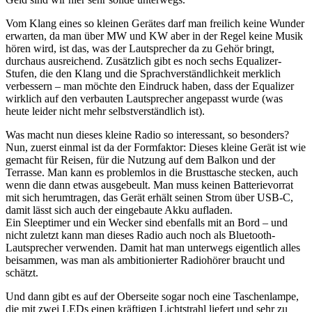
Vom Klang eines so kleinen Gerätes darf man freilich keine Wunder
erwarten, da man über MW und KW aber in der Regel keine Musik
hören wird, ist das, was der Lautsprecher da zu Gehör bringt,
durchaus ausreichend. Zusätzlich gibt es noch sechs Equalizer-
Stufen, die den Klang und die Sprachverständlichkeit merklich
verbessern – man möchte den Eindruck haben, dass der Equalizer
wirklich auf den verbauten Lautsprecher angepasst wurde (was
heute leider nicht mehr selbstverständlich ist).
Was macht nun dieses kleine Radio so interessant, so besonders?
Nun, zuerst einmal ist da der Formfaktor: Dieses kleine Gerät ist wie
gemacht für Reisen, für die Nutzung auf dem Balkon und der
Terrasse. Man kann es problemlos in die Brusttasche stecken, auch
wenn die dann etwas ausgebeult. Man muss keinen Batterievorrat
mit sich herumtragen, das Gerät erhält seinen Strom über USB-C,
damit lässt sich auch der eingebaute Akku aufladen.
Ein Sleeptimer und ein Wecker sind ebenfalls mit an Bord – und
nicht zuletzt kann man dieses Radio auch noch als Bluetooth-
Lautsprecher verwenden. Damit hat man unterwegs eigentlich alles
beisammen, was man als ambitionierter Radiohörer braucht und
schätzt.
Und dann gibt es auf der Oberseite sogar noch eine Taschenlampe,
die mit zwei LEDs einen kräftigen Lichtstrahl liefert und sehr zu