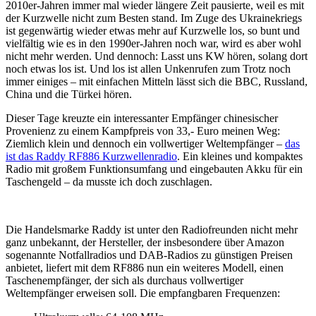
2010er-Jahren immer mal wieder längere Zeit pausierte, weil es mit
der Kurzwelle nicht zum Besten stand. Im Zuge des Ukrainekriegs
ist gegenwärtig wieder etwas mehr auf Kurzwelle los, so bunt und
vielfältig wie es in den 1990er-Jahren noch war, wird es aber wohl
nicht mehr werden. Und dennoch: Lasst uns KW hören, solang dort
noch etwas los ist. Und los ist allen Unkenrufen zum Trotz noch
immer einiges – mit einfachen Mitteln lässt sich die BBC, Russland,
China und die Türkei hören.
Dieser Tage kreuzte ein interessanter Empfänger chinesischer
Provenienz zu einem Kampfpreis von 33,- Euro meinen Weg:
Ziemlich klein und dennoch ein vollwertiger Weltempfänger –
das
ist das Raddy RF886 Kurzwellenradio
. Ein kleines und kompaktes
Radio mit großem Funktionsumfang und eingebauten Akku für ein
Taschengeld – da musste ich doch zuschlagen.
Die Handelsmarke Raddy ist unter den Radiofreunden nicht mehr
ganz unbekannt, der Hersteller, der insbesondere über Amazon
sogenannte Notfallradios und DAB-Radios zu günstigen Preisen
anbietet, liefert mit dem RF886 nun ein weiteres Modell, einen
Taschenempfänger, der sich als durchaus vollwertiger
Weltempfänger erweisen soll. Die empfangbaren Frequenzen: