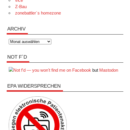
vice
Z-Bau
zonebattler´s homezone
ARCHIV
Archiv
NOT F´D
but
Mastodon
EPA WIDERSPRECHEN