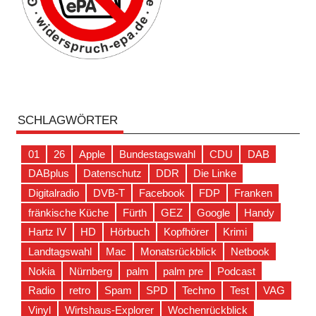
SCHLAGWÖRTER
01
26
Apple
Bundestagswahl
CDU
DAB
DABplus
Datenschutz
DDR
Die Linke
Digitalradio
DVB-T
Facebook
FDP
Franken
fränkische Küche
Fürth
GEZ
Google
Handy
Hartz IV
HD
Hörbuch
Kopfhörer
Krimi
Landtagswahl
Mac
Monatsrückblick
Netbook
Nokia
Nürnberg
palm
palm pre
Podcast
Radio
retro
Spam
SPD
Techno
Test
VAG
Vinyl
Wirtshaus-Explorer
Wochenrückblick