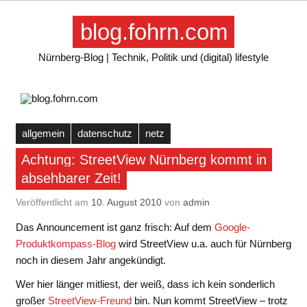
Skip
to
blog.fohrn.com
content
Nürnberg-Blog | Technik, Politik und (digital) lifestyle
allgemein
datenschutz
netz
Achtung: StreetView Nürnberg kommt in
absehbarer Zeit!
Veröffentlicht am
10. August 2010
von
admin
Das Announcement ist ganz frisch: Auf dem
Google-
Produktkompass-Blog
wird StreetView u.a. auch für Nürnberg
noch in diesem Jahr angekündigt.
Wer hier länger mitliest, der weiß, dass ich kein sonderlich
großer
StreetView-Freund
bin. Nun kommt StreetView – trotz