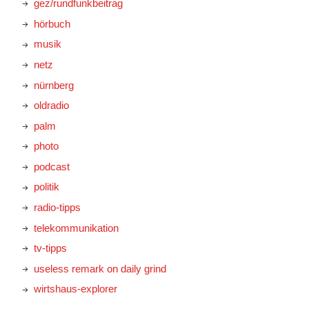
gez/rundfunkbeitrag
hörbuch
musik
netz
nürnberg
oldradio
palm
photo
podcast
politik
radio-tipps
telekommunikation
tv-tipps
useless remark on daily grind
wirtshaus-explorer