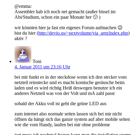
@emma:
Assembler hab ich noch net gemacht (außer bissel im
Abi/Studium, schon ein paar Monate her 🙂 )
wir könnten hier ja fast ein eigenes Forum aufmachen 😉
bist du hier (
http://devio.us/~nextvolume/via_arm/index.php
)
aktiv ?
Toni
4. Januar 2011 um 23:16 Uhr
bei mir funkt es in der steckdose wenn ich den stecker vom
netzteil reinstecke und es macht komische geräusche beim
laden und es wird richtig Heiß deswegen benutze ich ein
anderes Netzteil was von der Volt und mA zahl passt
sobald der Akku voll ist geht die grüne LED aus
zum internet also normale seiten lassen sich bei mir nicht
öffnen da hängt sich das ganze system auf aber mobile seiten
wie die vom Handy, laufen bei mir ohne probleme
jezt muss ich nochmal fragen kann man die installation sperre