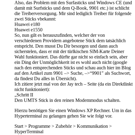
Also, das Problem mit den Surfasticks und Windows CE (und
damit mit Surfsticks und dem Q-Book, 9901 etc.) ist schlicht
die Treiberversorgung. Mir sind lediglich Treiber für folgende
zwei Sticks vbekannt:
Huawei e180
Huawei e1550
So, nun gilt es herauszufinden, welcher der von
verschiedenen Providern angebotene Stick dem tatsächlich
entspricht. Den musst Du Dir besorgen und dann auch
sicherstelen, dass er mit der türlkischen SIM-Karte Deiner
Wahl funktioniert. Das dürfte gar nicht so einfach sein, aber
ein Ding der Unmöglichkerit ist es wohl auch nicht (google
nach den entsprechenden Sticks und schau auch hier im Blog
auf den Artikel zum 9901 –> Suche, –>“9901″ als Suchwort,
da findest Du alles in Übersicht).
Ich zitiere jetzt mal von der Jay tech – Seite (da ein Direktlinkt
nicht funktioniert):
„Schritt II
Den UMTS Stick in den reinen Modemmodus schalten.
Hierzu benötigen Sie einen Windows XP Rechner. Um in das
Hyperterminal zu gelangen gehen Sie wie folgt vor.
Start > Programme > Zubehör > Kommunikation >
HyperTerminal