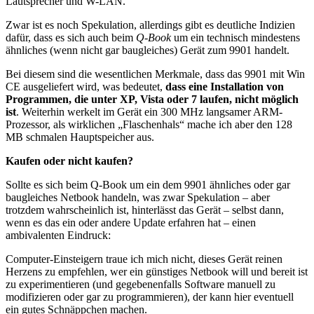
Lautsprecher und W-LAN.
Zwar ist es noch Spekulation, allerdings gibt es deutliche Indizien
dafür, dass es sich auch beim
Q-Book
um ein technisch mindestens
ähnliches (wenn nicht gar baugleiches) Gerät zum 9901 handelt.
Bei diesem sind die wesentlichen Merkmale, dass das 9901 mit Win
CE ausgeliefert wird, was bedeutet,
dass eine Installation von
Programmen, die unter XP, Vista oder 7 laufen, nicht möglich
ist
. Weiterhin werkelt im Gerät ein 300 MHz langsamer ARM-
Prozessor, als wirklichen „Flaschenhals“ mache ich aber den 128
MB schmalen Hauptspeicher aus.
Kaufen oder nicht kaufen?
Sollte es sich beim Q-Book um ein dem 9901 ähnliches oder gar
baugleiches Netbook handeln, was zwar Spekulation – aber
trotzdem wahrscheinlich ist, hinterlässt das Gerät – selbst dann,
wenn es das ein oder andere Update erfahren hat – einen
ambivalenten Eindruck:
Computer-Einsteigern traue ich mich nicht, dieses Gerät reinen
Herzens zu empfehlen, wer ein günstiges Netbook will und bereit ist
zu experimentieren (und gegebenenfalls Software manuell zu
modifizieren oder gar zu programmieren), der kann hier eventuell
ein gutes Schnäppchen machen.