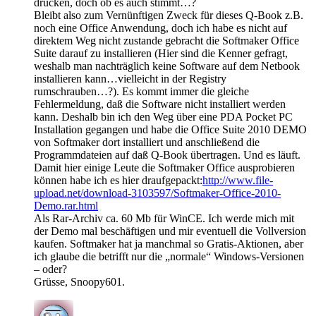
drucken, doch ob es auch stimmt…?
Bleibt also zum Vernünftigen Zweck für dieses Q-Book z.B.
noch eine Office Anwendung, doch ich habe es nicht auf
direktem Weg nicht zustande gebracht die Softmaker Office
Suite darauf zu installieren (Hier sind die Kenner gefragt,
weshalb man nachträglich keine Software auf dem Netbook
installieren kann…vielleicht in der Registry
rumschrauben…?). Es kommt immer die gleiche
Fehlermeldung, daß die Software nicht installiert werden
kann. Deshalb bin ich den Weg über eine PDA Pocket PC
Installation gegangen und habe die Office Suite 2010 DEMO
von Softmaker dort installiert und anschließend die
Programmdateien auf daß Q-Book übertragen. Und es läuft.
Damit hier einige Leute die Softmaker Office ausprobieren
können habe ich es hier draufgepackt:
http://www.file-
upload.net/download-3103597/Softmaker-Office-2010-
Demo.rar.html
Als Rar-Archiv ca. 60 Mb für WinCE. Ich werde mich mit
der Demo mal beschäftigen und mir eventuell die Vollversion
kaufen. Softmaker hat ja manchmal so Gratis-Aktionen, aber
ich glaube die betrifft nur die „normale“ Windows-Versionen
– oder?
Grüsse, Snoopy601.