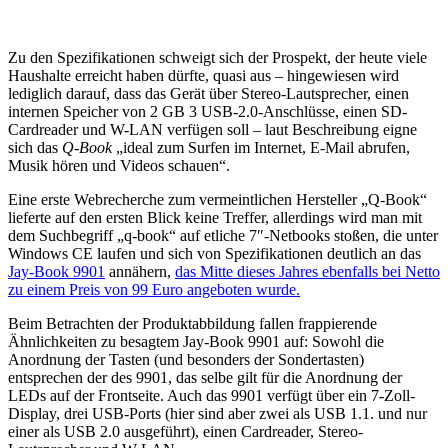
Zu den Spezifikationen schweigt sich der Prospekt, der heute viele
Haushalte erreicht haben dürfte, quasi aus – hingewiesen wird
lediglich darauf, dass das Gerät über Stereo-Lautsprecher, einen
internen Speicher von 2 GB 3 USB-2.0-Anschlüsse, einen SD-
Cardreader und W-LAN verfügen soll – laut Beschreibung eigne
sich das
Q-Book
„ideal zum Surfen im Internet, E-Mail abrufen,
Musik hören und Videos schauen“.
Eine erste Webrecherche zum vermeintlichen Hersteller „Q-Book“
lieferte auf den ersten Blick keine Treffer, allerdings wird man mit
dem Suchbegriff „q-book“ auf etliche 7″-Netbooks stoßen, die unter
Windows CE laufen und sich von Spezifikationen deutlich an das
Jay-Book 9901
annähern,
das Mitte dieses Jahres ebenfalls bei Netto
zu einem Preis von 99 Euro angeboten wurde.
Beim Betrachten der Produktabbildung fallen frappierende
Ähnlichkeiten zu besagtem Jay-Book 9901 auf: Sowohl die
Anordnung der Tasten (und besonders der Sondertasten)
entsprechen der des 9901, das selbe gilt für die Anordnung der
LEDs auf der Frontseite. Auch das 9901 verfügt über ein 7-Zoll-
Display, drei USB-Ports (hier sind aber zwei als USB 1.1. und nur
einer als USB 2.0 ausgeführt), einen Cardreader, Stereo-