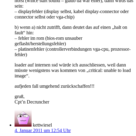
hörst (wince start sound – glaub da war einer), dann wirds das
sein:
– displayfehler (display selbst, kabel display-connector oder
connector selbst oder vga-chip)
b) wenn a) nicht zutrifft, dann deutet das auf einen „halt on
fault“ hin:
– fehler im rom (bios-rom unsauber
geflasht/herstellungsfehler)
– platinenfehler (controllerverbindungen vga-cpu, prozessor-
fehler)
loader auf internen ssd würde ich ausschliessen, weil dann
müsste wenigstens was kommen von „critical: unable to load
image“.
aufjeden fall umgehend zurückschaffen!!!
gruß,
Cpt’n Decruncher
kettwiesel
4. Januar 2011 um 12:54 Uhr