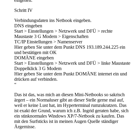
eingehen.
Schritt IV
Verbindungsdaten ins Netbook eingeben.
DNS eingeben
Start > Einstellungen > Netzwerk und DFÜ > rechte
Maustaste 3 G Modem > Eigenschaften
TC/IP Einstellungen > Namenserver
Hier geben Sie unter dem Punkt DNS 193.189.244.225 ein
und bestätigen mit OK
DOMÄNE eingeben
Start > Einstellungen > Netzwerk und DFÜ > linke Maustaste
Doppelklick 3 G Modem
Hier geben Sie unter dem Punkt DOMÄNE internet ein und
drücken auf verbinden.
“
Das ist das, was mich an diesen Mini-Netbooks so sakrisch
ärgert – ein Normaluser gibt an dieser Stelle gerne mal auf,
weil er keine Lust hat, im Hyperterminal rumzukratzen. Das
ist exakt der Grund, warum ich z.B. Ingrid geraten habe, sich
ein stinknormales Windows XP/7-Netbook zu kaufen. Das
mit den Surfsticks ist in meinen Augen Quelle ständiger
Ärgernisse.