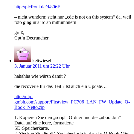
http://picfront.de/d/806F
– nicht wundern: steht nur „cdc is not on this system“ da, weil
foto ging in’s irc an mitfummlern –
gruß,
Cpt’n Decruncher
kettwiesel
3. Januar 2011 um 22:22 Uhr
hahahha wie wärsn damit ?
die recoverie für das Teil ? Ist auch ein Update…
http://ntp-
gmbh.com/support/Firstview_PC706_LAN_FW_Update_Q-
Book_Netto.zip
1. Kopieren Sie den „script“ Ordner und die „uboot.bin“
Datei auf eine leere, formatierte
SD-Speicherkarte.
2. Stecken Sie die SD-Speicherkarte in das das Q-Book Mini-