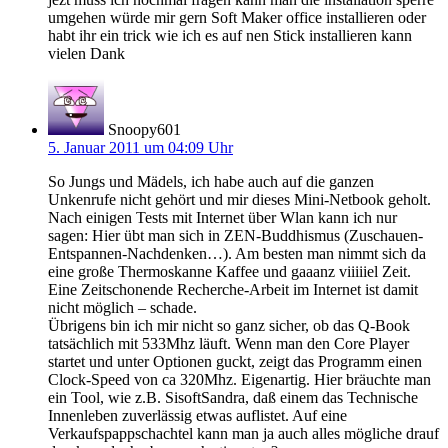
umgehen würde mir gern Soft Maker office installieren oder
habt ihr ein trick wie ich es auf nen Stick installieren kann
vielen Dank
Snoopy601
5. Januar 2011 um 04:09 Uhr
So Jungs und Mädels, ich habe auch auf die ganzen
Unkenrufe nicht gehört und mir dieses Mini-Netbook geholt.
Nach einigen Tests mit Internet über Wlan kann ich nur
sagen: Hier übt man sich in ZEN-Buddhismus (Zuschauen-
Entspannen-Nachdenken…). Am besten man nimmt sich da
eine große Thermoskanne Kaffee und gaaanz viiiiiel Zeit.
Eine Zeitschonende Recherche-Arbeit im Internet ist damit
nicht möglich – schade.
Übrigens bin ich mir nicht so ganz sicher, ob das Q-Book
tatsächlich mit 533Mhz läuft. Wenn man den Core Player
startet und unter Optionen guckt, zeigt das Programm einen
Clock-Speed von ca 320Mhz. Eigenartig. Hier bräuchte man
ein Tool, wie z.B. SisoftSandra, daß einem das Technische
Innenleben zuverlässig etwas auflistet. Auf eine
Verkaufspappschachtel kann man ja auch alles mögliche drauf