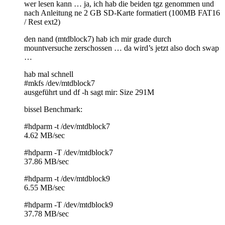
wer lesen kann … ja, ich hab die beiden tgz genommen und
nach Anleitung ne 2 GB SD-Karte formatiert (100MB FAT16
/ Rest ext2)
den nand (mtdblock7) hab ich mir grade durch
mountversuche zerschossen … da wird’s jetzt also doch swap
…
hab mal schnell
#mkfs /dev/mtdblock7
ausgeführt und df -h sagt mir: Size 291M
bissel Benchmark:
#hdparm -t /dev/mtdblock7
4.62 MB/sec
#hdparm -T /dev/mtdblock7
37.86 MB/sec
#hdparm -t /dev/mtdblock9
6.55 MB/sec
#hdparm -T /dev/mtdblock9
37.78 MB/sec