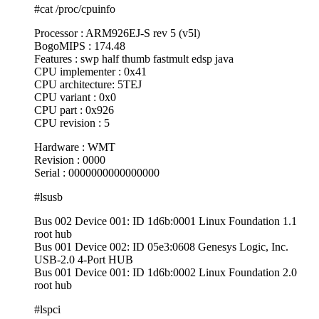
#cat /proc/cpuinfo
Processor : ARM926EJ-S rev 5 (v5l)
BogoMIPS : 174.48
Features : swp half thumb fastmult edsp java
CPU implementer : 0x41
CPU architecture: 5TEJ
CPU variant : 0x0
CPU part : 0x926
CPU revision : 5
Hardware : WMT
Revision : 0000
Serial : 0000000000000000
#lsusb
Bus 002 Device 001: ID 1d6b:0001 Linux Foundation 1.1
root hub
Bus 001 Device 002: ID 05e3:0608 Genesys Logic, Inc.
USB-2.0 4-Port HUB
Bus 001 Device 001: ID 1d6b:0002 Linux Foundation 2.0
root hub
#lspci