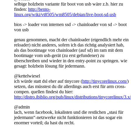
selbige holzbein variante für boot von usb wäre z.b. hier zu
finden:
http://bento-
linux.org/wiki/vt8505/wm8505/debian/live-boot-sd-usb
bios -> loader von internen ssd -> chainloader von sd -> boot
von usb
genau genommen, macht der chainloader (eigendlich mehr ein
reloader) nicht anderes, sofern ich das richtig analysiert hab,
als das bootimage von chainloader (auf sd) im ram mit dem
bootimage vom usb-gerät (zu erst gefundener) zu
überschreiben und wieder in den entry-point zu springen. wie
gesagt: holzbein lösung für jedermann.
@kettelwiesel
ich würde statt dsl eher auf tinycore (
http://tinycorelinux.com/
)
setzen, das müsstest du dir allerdings auch erst für arm cross-
compen. quellen findest du hier:
http://distro.ibiblio.org/pub/linux/distributions/tinycorelinux/3.x/
@admin
lach, wenn facebook, lokalisten und die restlichen „stasi für
jedermann“-netzwerke nicht funktionieren ist das sogar ein
enormer vorteil; da hast du recht.