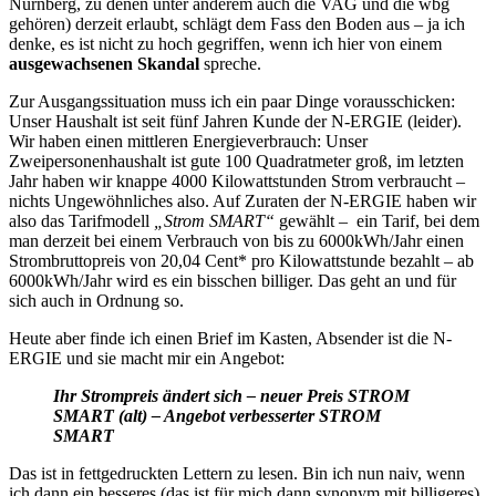
Nürnberg, zu denen unter anderem auch die VAG und die wbg
gehören) derzeit erlaubt, schlägt dem Fass den Boden aus – ja ich
denke, es ist nicht zu hoch gegriffen, wenn ich hier von einem
ausgewachsenen Skandal
spreche.
Zur Ausgangssituation muss ich ein paar Dinge vorausschicken:
Unser Haushalt ist seit fünf Jahren Kunde der N-ERGIE (leider).
Wir haben einen mittleren Energieverbrauch: Unser
Zweipersonenhaushalt ist gute 100 Quadratmeter groß, im letzten
Jahr haben wir knappe 4000 Kilowattstunden Strom verbraucht –
nichts Ungewöhnliches also. Auf Zuraten der N-ERGIE haben wir
also das Tarifmodell
„Strom SMART“
gewählt – ein Tarif, bei dem
man derzeit bei einem Verbrauch von bis zu 6000kWh/Jahr einen
Strombruttopreis von 20,04 Cent* pro Kilowattstunde bezahlt – ab
6000kWh/Jahr wird es ein bisschen billiger. Das geht an und für
sich auch in Ordnung so.
Heute aber finde ich einen Brief im Kasten, Absender ist die N-
ERGIE und sie macht mir ein Angebot:
Ihr Strompreis ändert sich – neuer Preis STROM
SMART (alt) – Angebot verbesserter STROM
SMART
Das ist in fettgedruckten Lettern zu lesen. Bin ich nun naiv, wenn
ich dann ein besseres (das ist für mich dann synonym mit billigeres)