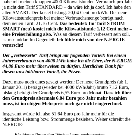
habe mit meinen knappen 4000 Kilowattstunden Verbrauch pro Jahr
ja nicht den Tarif STANDARD – da wäre ich ja doof. Ich habe den
alten SMART. Der kostet bislang: 20,04 Cent pro kWh. Der neue
Kilowattstundenpreis bei meiner Verbrauchsmenge beträgt nach
dem neuen Tarif: 21,16 Cent.
Das bedeutet: Im Tarif STROM
SMART (neu) kostet mich die Kilowattstunde 1,12 Cent mehr –
eine Preiserhöhung also.
Was an diesem Tarif verbessert sein soll,
ist mir unklar. Im Gegenteil:
Ich fühle mich von der N-ERGIE
verarscht!
Der „verbesserte“ Tarif bringt mir folgenden Vorteil: Bei einem
Jahresverbrauch von 4000 kWh habe ich die Ehre, der N-ERGIE
44,80 Euro mehr überweisen zu dürfen. Herzlichen Dank für
diesen unschätzbaren Vorteil,
ihr Pisser
.
Dazu muss noch eines gesagt werden: Der neue Grundpreis (ab 1.
Januar 2011) beträgt (wieder bei 4000 kWh/Jahr) brutto 7,12 Euro,
bislang beträgt der Grundpreis 6,55 Euro pro Monat.
Dass ich über
den Grundpreis abermals 6,84 Euro pro Jahr mehr bezahlen
muss, ist im obigen Mehrpreis noch gar nicht eingerechnet.
Insgesamt würde ich also 51,64 Euro pro Jahr mehr für die
identische Leistung bzw. Strommenge beziehen. Weiter schreibt die
N-ERGIE:
Wir bieten Ihnen den Wechsel zum verbesserten