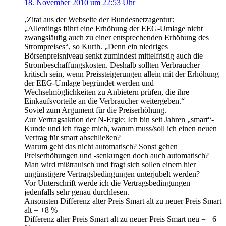
18. November 2010 um 22:53 Uhr
‚Zitat aus der Webseite der Bundesnetzagentur:
„Allerdings führt eine Erhöhung der EEG-Umlage nicht
zwangsläufig auch zu einer entsprechenden Erhöhung des
Strompreises“, so Kurth. „Denn ein niedriges
Börsenpreisniveau senkt zumindest mittelfristig auch die
Strombeschaffungskosten. Deshalb sollten Verbraucher
kritisch sein, wenn Preissteigerungen allein mit der Erhöhung
der EEG-Umlage begründet werden und
Wechselmöglichkeiten zu Anbietern prüfen, die ihre
Einkaufsvorteile an die Verbraucher weitergeben.“
Soviel zum Argument für die Preiserhöhung.
Zur Vertragsaktion der N-Ergie: Ich bin seit Jahren „smart“-
Kunde und ich frage mich, warum muss/soll ich einen neuen
Vertrag für smart abschließen?
Warum geht das nicht automatisch? Sonst gehen
Preiserhöhungen und -senkungen doch auch automatisch?
Man wird mißtrauisch und fragt sich sollen einem hier
ungünstigere Vertragsbedingungen unterjubelt werden?
Vor Unterschrift werde ich die Vertragsbedingungen
jedenfalls sehr genau durchlesen.
Ansonsten Differenz alter Preis Smart alt zu neuer Preis Smart
alt = +8 %
Differenz alter Preis Smart alt zu neuer Preis Smart neu = +6