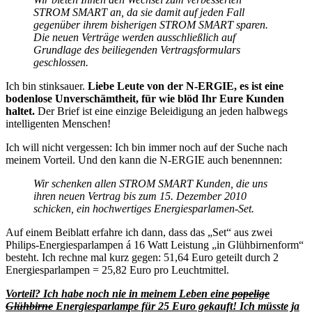
STROM SMART an, da sie damit auf jeden Fall
gegenüber ihrem bisherigen STROM SMART sparen.
Die neuen Verträge werden ausschließlich auf
Grundlage des beiliegenden Vertragsformulars
geschlossen.
Ich bin stinksauer.
Liebe Leute von der N-ERGIE, es ist eine
bodenlose Unverschämtheit, für wie blöd Ihr Eure Kunden
haltet.
Der Brief ist eine einzige Beleidigung an jeden halbwegs
intelligenten Menschen!
Ich will nicht vergessen: Ich bin immer noch auf der Suche nach
meinem Vorteil. Und den kann die N-ERGIE auch benennnen:
Wir schenken allen STROM SMART Kunden, die uns
ihren neuen Vertrag bis zum 15. Dezember 2010
schicken, ein hochwertiges Energiesparlamen-Set.
Auf einem Beiblatt erfahre ich dann, dass das „Set“ aus zwei
Philips-Energiesparlampen á 16 Watt Leistung „in Glühbirnenform“
besteht. Ich rechne mal kurz gegen: 51,64 Euro geteilt durch 2
Energiesparlampen = 25,82 Euro pro Leuchtmittel.
Vorteil? Ich habe noch nie in meinem Leben eine
popelige
Glühbirne
Energiesparlampe für 25 Euro gekauft! Ich müsste ja