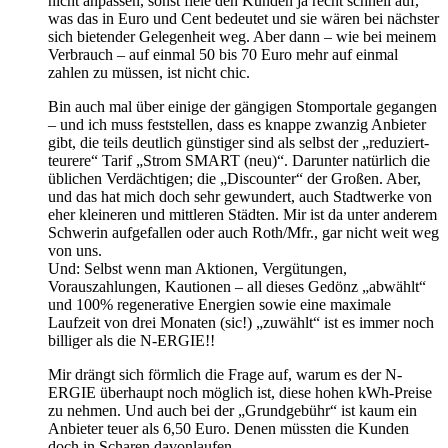
nicht anpassen, sonst fiele den Kunden ja recht schnell auf,
was das in Euro und Cent bedeutet und sie wären bei nächster
sich bietender Gelegenheit weg. Aber dann – wie bei meinem
Verbrauch – auf einmal 50 bis 70 Euro mehr auf einmal
zahlen zu müssen, ist nicht chic.
Bin auch mal über einige der gängigen Stomportale gegangen
– und ich muss feststellen, dass es knappe zwanzig Anbieter
gibt, die teils deutlich günstiger sind als selbst der „reduziert-
teurere“ Tarif „Strom SMART (neu)“. Darunter natürlich die
üblichen Verdächtigen; die „Discounter“ der Großen. Aber,
und das hat mich doch sehr gewundert, auch Stadtwerke von
eher kleineren und mittleren Städten. Mir ist da unter anderem
Schwerin aufgefallen oder auch Roth/Mfr., gar nicht weit weg
von uns.
Und: Selbst wenn man Aktionen, Vergütungen,
Vorauszahlungen, Kautionen – all dieses Gedönz „abwählt“
und 100% regenerative Energien sowie eine maximale
Laufzeit von drei Monaten (sic!) „zuwählt“ ist es immer noch
billiger als die N-ERGIE!!
Mir drängt sich förmlich die Frage auf, warum es der N-
ERGIE überhaupt noch möglich ist, diese hohen kWh-Preise
zu nehmen. Und auch bei der „Grundgebühr“ ist kaum ein
Anbieter teuer als 6,50 Euro. Denen müssten die Kunden
doch in Scharen davonlaufen…