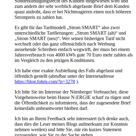
Sonderkündigungsrecht des Kunden hingewiesen wird und
zum andern der sehr werblich abgefasste Brief dem Kunden
quasi androht, dass er bei Nichtreagieren einen noch höheren
Strompreis zu zahlen hat.
Es gibt für das Tarifmodell „Strom SMART“ also zwei
unterschiedliche Tarifierungen: „Strom SMART (alt)“ und
„Strom SMART (neu)“. Wer seinen bisherigen Tarif nicht
wechselt oder das ganz offensichtlich nach Werbung
aussehende Schreiben einfach wegwirft, der muss bei einem
Jahresverbrauch von 4000 kWh gute 70 Euro mehr zahlen als
im Vergleich zu den jetzigen Konditionen.
Ich habe eine exakte Aufstellung des Falls abgefasst und
öffentlich gestellt (abrufbar unter der Internetadresse
https://blog.fohrn.com/?p=3278
).
Ich bitte Sie im Interesse der Nürnberger Verbraucher, diese
Vorgehensweise beim Hause N-ERGIE scharf zu rügen und
die Öffentlichkeit zu informieren, dass der zugesendete Brief
keinesfalls unbeantwortet bleiben darf.
Ich bin an Ihrem Feedback sehr interessiert (ich denke auch,
dass dies die Leser meines Blogs aufmerksam zur Kenntnis
nehmen werden) und bitte Sie, mir ein kurzes Statement
zuzusenden, wie Sie zu der Sache stehen.