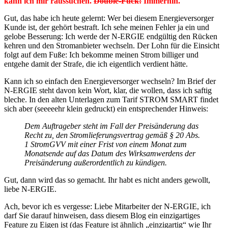
kann ich mir raussuchen.
Double-Fuck!
Immerhin.
Gut, das habe ich heute gelernt: Wer bei diesem Energieversorger
Kunde ist, der gehört bestraft. Ich sehe meinen Fehler ja ein und
gelobe Besserung: Ich werde der N-ERGIE endgültig den Rücken
kehren und den Stromanbieter wechseln. Der Lohn für die Einsicht
folgt auf dem Fuße: Ich bekomme meinen Strom billiger und
entgehe damit der Strafe, die ich eigentlich verdient hätte.
Kann ich so einfach den Energieversorger wechseln? Im Brief der
N-ERGIE steht davon kein Wort, klar, die wollen, dass ich saftig
bleche. In den alten Unterlagen zum Tarif STROM SMART findet
sich aber (seeeeehr klein gedruckt) ein entsprechender Hinweis:
Dem Auftrageber steht im Fall der Preisänderung das
Recht zu, den Stromlieferungsvertrag gemäß § 20 Abs.
1 StromGVV mit einer Frist von einem Monat zum
Monatsende auf das Datum des Wirksamwerdens der
Preisänderung außerordentlich zu kündigen.
Gut, dann wird das so gemacht. Ihr habt es nicht anders gewollt,
liebe N-ERGIE.
Ach, bevor ich es vergesse: Liebe Mitarbeiter der N-ERGIE, ich
darf Sie darauf hinweisen, dass diesem Blog ein einzigartiges
Feature zu Eigen ist (das Feature ist ähnlich „einzigartig“ wie Ihr