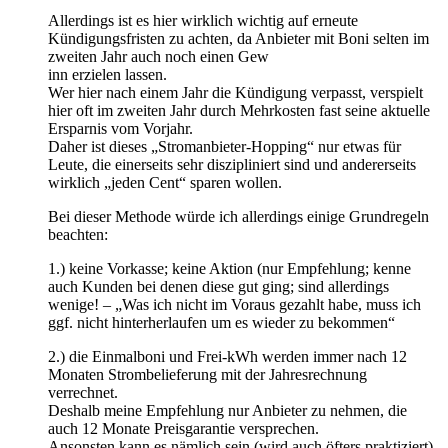
Allerdings ist es hier wirklich wichtig auf erneute
Kündigungsfristen zu achten, da Anbieter mit Boni selten im
zweiten Jahr auch noch einen Gew
inn erzielen lassen.
Wer hier nach einem Jahr die Kündigung verpasst, verspielt
hier oft im zweiten Jahr durch Mehrkosten fast seine aktuelle
Ersparnis vom Vorjahr.
Daher ist dieses „Stromanbieter-Hopping“ nur etwas für
Leute, die einerseits sehr diszipliniert sind und andererseits
wirklich „jeden Cent“ sparen wollen.
Bei dieser Methode würde ich allerdings einige Grundregeln
beachten:
1.) keine Vorkasse; keine Aktion (nur Empfehlung; kenne
auch Kunden bei denen diese gut ging; sind allerdings
wenige! – „Was ich nicht im Voraus gezahlt habe, muss ich
ggf. nicht hinterherlaufen um es wieder zu bekommen“
2.) die Einmalboni und Frei-kWh werden immer nach 12
Monaten Strombelieferung mit der Jahresrechnung
verrechnet.
Deshalb meine Empfehlung nur Anbieter zu nehmen, die
auch 12 Monate Preisgarantie versprechen.
Ansonsten kann es nämlich sein (wird auch öfters praktiziert),