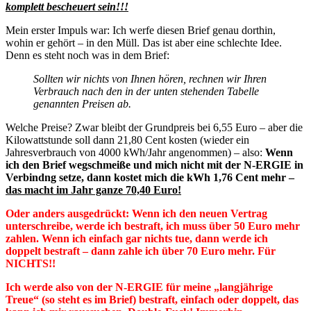
komplett bescheuert sein!!!
Mein erster Impuls war: Ich werfe diesen Brief genau dorthin,
wohin er gehört – in den Müll. Das ist aber eine schlechte Idee.
Denn es steht noch was in dem Brief:
Sollten wir nichts von Ihnen hören, rechnen wir Ihren
Verbrauch nach den in der unten stehenden Tabelle
genannten Preisen ab.
Welche Preise? Zwar bleibt der Grundpreis bei 6,55 Euro – aber die
Kilowattstunde soll dann 21,80 Cent kosten (wieder ein
Jahresverbrauch von 4000 kWh/Jahr angenommen) – also:
Wenn
ich den Brief wegschmeiße und mich nicht mit der N-ERGIE in
Verbindng setze, dann kostet mich die kWh 1,76 Cent mehr –
das macht im Jahr ganze 70,40 Euro!
Oder anders ausgedrückt: Wenn ich den neuen Vertrag
unterschreibe, werde ich bestraft, ich muss über 50 Euro mehr
zahlen. Wenn ich einfach gar nichts tue, dann werde ich
doppelt bestraft – dann zahle ich über 70 Euro mehr. Für
NICHTS!!
Ich werde also von der N-ERGIE für meine „langjährige
Treue“ (so steht es im Brief) bestraft, einfach oder doppelt, das